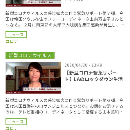
新型コロナウィルスの感染拡大に伴う緊急リポート第７弾。今
回は韓国ソウル在住のフリーコーディネータ上前万由子さんと
つなぐ。 ２月に南東部の大邱で大規模な集団感染が発生し、中
国に次いで感染者数が増えた韓国。しかし、４月下旬に […]
ニュース
コロナ
新型コロナウイルス
2020/04/30 - 13:49
【新型コロナ緊急リポー
ト】LAのロックダウン生活
新型コロナウィルスの感染拡大に伴う緊急リポート第６弾。今
回は米国西海岸のロサンジェルスとつなぐ。お話をお聞きする
のは、テレビ番組のコーディネータとして活躍する山本美和さ
ん。 東海岸のニューヨーク州に比べ、感染者や死者数が […]
ニュース
コロナ