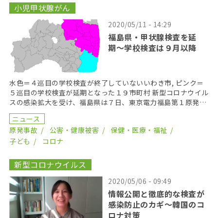
小児甲状腺がん
2020/05/11 - 14:29
福島県・甲状腺検査を延
期〜学校検査は９月以降
水色＝４巡目の学校検査が終了していないいわき市, ピンク＝
５巡目の学校検査が延期となった１９市町村 新型コロナウイル
スの感染拡大を受け、福島県は７日、東京電力福島第１原発事
故当時１８歳以下だった子どもを対象に実施している […]
ニュース
原発事故
公害・健康被害
保健・医療・福祉
子ども
コロナ
新型コロナウイルス
2020/05/06 - 09:49
情報公開と徹底的な検査が
感染防止のカギ〜韓国のコ
ロナ対策