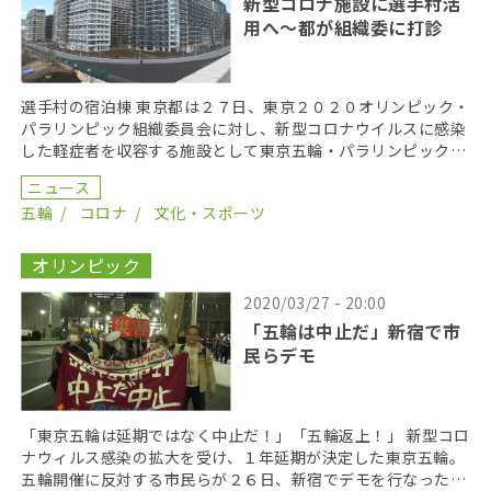
新型コロナ施設に選手村活
用へ〜都が組織委に打診
選手村の宿泊棟 東京都は２７日、東京２０２０オリンピック・
パラリンピック組織委員会に対し、新型コロナウイルスに感染
した軽症者を収容する施設として東京五輪・パラリンピックの
選手村（東京都中央区）を活用できないか打診したこと […]
ニュース
五輪
コロナ
文化・スポーツ
オリンピック
2020/03/27 - 20:00
「五輪は中止だ」新宿で市
民らデモ
「東京五輪は延期ではなく中止だ！」「五輪返上！」 新型コロ
ナウィルス感染の拡大を受け、１年延期が決定した東京五輪。
五輪開催に反対する市民らが２６日、新宿でデモを行なった。