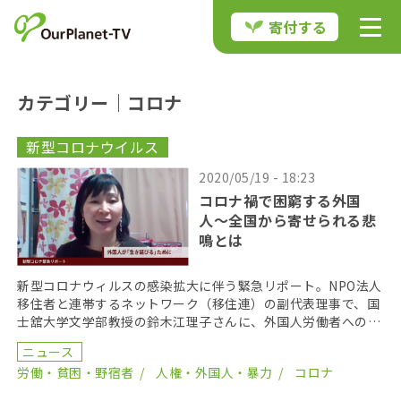
寄付する
カテゴリー｜コロナ
新型コロナウイルス
2020/05/19 - 18:23
コロナ禍で困窮する外国
人〜全国から寄せられる悲
鳴とは
新型コロナウィルスの感染拡大に伴う緊急リポート。NPO法人
移住者と連帯するネットワーク（移住連）の副代表理事で、国
士舘大学文学部教授の鈴木江理子さんに、外国人労働者への影
響をお聞きする。移住連では今月、定額給付金１０万円 […]
ニュース
労働・貧困・野宿者
人権・外国人・暴力
コロナ