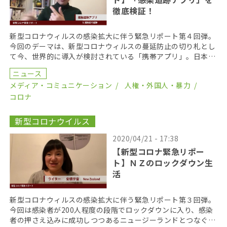
徹底検証！
新型コロナウィルスの感染拡大に伴う緊急リポート第４回弾。
今回のデーマは、新型コロナウィルスの蔓延防止の切り札とし
て今、世界的に導入が検討されている「携帯アプリ」。日本政
府も、濃厚接触者を追跡する携帯アプリの早期導入を目指 […]
ニュース
メディア・コミュニケーション
人権・外国人・暴力
コロナ
新型コロナウイルス
2020/04/21 - 17:38
【新型コロナ緊急リポー
ト】ＮＺのロックダウン生
活
新型コロナウィルスの感染拡大に伴う緊急リポート第３回弾。
今回は感染者が200人程度の段階でロックダウンに入り、感染
者の押さえ込みに成功しつつあるニュージーランドとつなぐ。