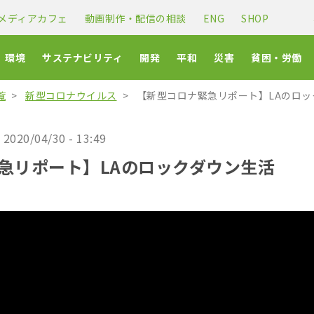
メディアカフェ
動画制作・配信の相談
ENG
SHOP
環境
サステナビリティ
開発
平和
災害
貧困・労働
覧
新型コロナウイルス
【新型コロナ緊急リポート】LAのロッ
2020/04/30 - 13:49
急リポート】LAのロックダウン生活