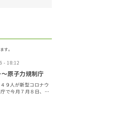
ます。
6 - 18:12
ー〜原子力規制庁
め４９人が新型コロナウ
制庁で今月７月８日、東
加する歓送迎会を開いて
安倍元首相が銃撃を受け