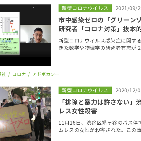
新型コロナウイルス
2021/09/2
市中感染ゼロの「グリーン
研究者「コロナ対策」抜本
新型コロナウィルス感染症に関す
きた数学や物理学の研究者有志が
対策」を抜本的に見直すよう求め
提言を取りまとめたのは、慶應大
ど５人の研 […]
福祉
コロナ
アドボカシー
新型コロナウイルス
2020/12/0
「排除と暴力は許さない」
レス女性殺害
11月16日、渋谷区幡ヶ谷のバス
ムレスの女性が殺害された。この事
らが追悼と抗議のデモ行進を行っ