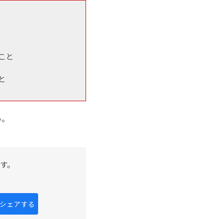
こと
と
い。
す。
kにシェアする