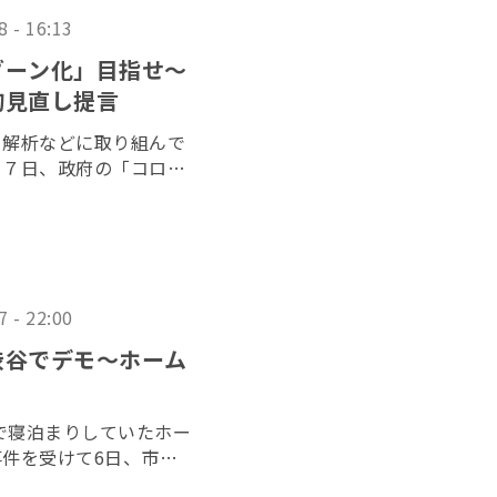
8 - 16:13
ゾーン化」目指せ〜
的見直し提言
る解析などに取り組んで
２７日、政府の「コロナ
る緊急提言を発表した。
学商学部の濱岡豊教授な
7 - 22:00
渋谷でデモ〜ホーム
停で寝泊まりしていたホー
件を受けて6日、市民
た。参加者は「彼女は私