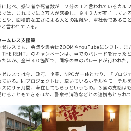
州に比べ、感染者や死者数が１２分の１と言われているカル
郡では、これまでに２万人が感染し、９４２人が死亡してい
ことや、面積的な広さによる人との距離や、車社会であるこ
かと言われている。
ホームレス支援策
ゼルスでも、会議や集会はZOOMやYouTubeにシフト。
L THE RENT」のキャンペーンは、車でのパレードを行っ
ったほか、全米４０箇所で、同様の車のパレードが行われた
ンゼルスでは今、政府、企業、NPOが一体となり、「プロジ
れている。同プロジェクトは、空いているホテルやモーテル
レスに９ヶ月間、滞在してもらうというもの。３食の支給は
受けることもできるほか、警察や消防などとの連携もとられ