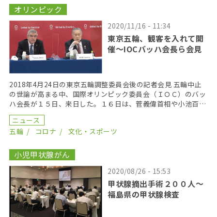
オリンピック
2020/11/16 - 11:34
東京五輪、観客を入れて開
催～IOCバッハ会長ら会見
2018年4月24日の東京五輪調整委員会後の記者会見 五輪中止
の世論が高まる中、国際オリンピック委員会（ＩＯＣ）のバッ
ハ会長が１５日、来日した。１６日は、菅義偉首相や小池百合
子都知事と相次いで会談。会場に観客を入れた開催 […]
ニュース
五輪
コロナ
文化・スポーツ
小児甲状腺がん
2020/08/26 - 15:53
甲状腺摘出手術２００人〜
福島県の甲状腺検査