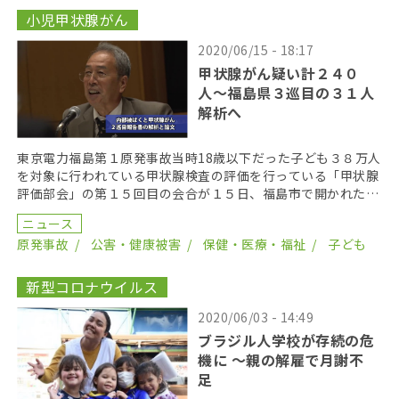
小児甲状腺がん
2020/06/15 - 18:17
甲状腺がん疑い計２４０
人〜福島県３巡目の３１人
解析へ
東京電力福島第１原発事故当時18歳以下だった子ども３８万人
を対象に行われている甲状腺検査の評価を行っている「甲状腺
評価部会」の第１５回目の会合が１５日、福島市で開かれた。
これから約1年間かけて、３巡目の検査結果を解析を進 […]
ニュース
原発事故
公害・健康被害
保健・医療・福祉
子ども
新型コロナウイルス
2020/06/03 - 14:49
ブラジル人学校が存続の危
機に 〜親の解雇で月謝不
足