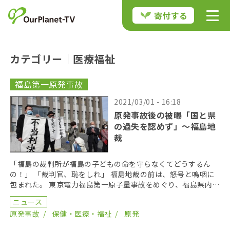
寄付する
カテゴリー｜医療福祉
福島第一原発事故
2021/03/01 - 16:18
原発事故後の被曝「国と県
の過失を認めず」〜福島地
裁
「福島の裁判所が福島の子どもの命を守らなくてどうするん
の！」 「裁判官、恥をしれ」 福島地裁の前は、怒号と嗚咽に
包まれた。 東京電力福島第一原子量事故をめぐり、福島県内の
子どもと保護者が、事故後に適切な情報の提供がおこな […]
ニュース
原発事故
保健・医療・福祉
原発