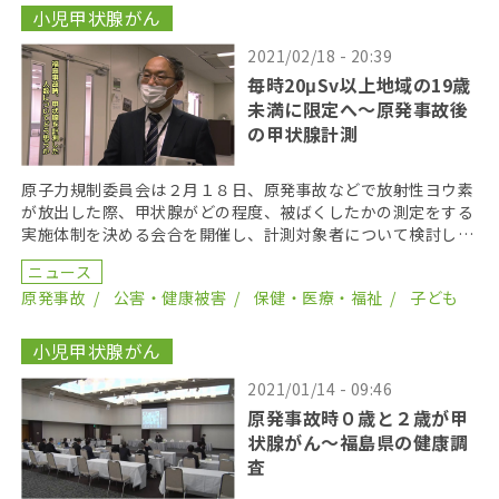
小児甲状腺がん
2021/02/18 - 20:39
毎時20μSv以上地域の19歳
未満に限定へ〜原発事故後
の甲状腺計測
原子力規制委員会は２月１８日、原発事故などで放射性ヨウ素
が放出した際、甲状腺がどの程度、被ばくしたかの測定をする
実施体制を決める会合を開催し、計測対象者について検討し
た。 初回の会合では、測定の対象者を決定した。計測の対
ニュース
[…]
原発事故
公害・健康被害
保健・医療・福祉
子ども
小児甲状腺がん
2021/01/14 - 09:46
原発事故時０歳と２歳が甲
状腺がん〜福島県の健康調
査