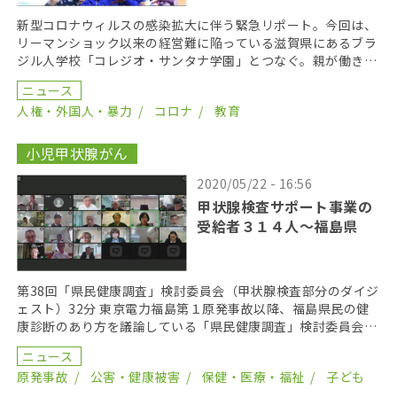
新型コロナウィルスの感染拡大に伴う緊急リポート。今回は、
リーマンショック以来の経営難に陥っている滋賀県にあるブラ
ジル人学校「コレジオ・サンタナ学園」とつなぐ。親が働き場
所を失ったり、仕事を減らされていることが原因で、月謝 […]
ニュース
人権・外国人・暴力
コロナ
教育
小児甲状腺がん
2020/05/22 - 16:56
甲状腺検査サポート事業の
受給者３１４人～福島県
第38回「県民健康調査」検討委員会（甲状腺検査部分のダイジ
ェスト）32分 東京電力福島第１原発事故以降、福島県民の健
康診断のあり方を議論している「県民健康調査」検討委員会の
第３８回会合が２５日、福島市内で開かれた。昨年１ […]
ニュース
原発事故
公害・健康被害
保健・医療・福祉
子ども