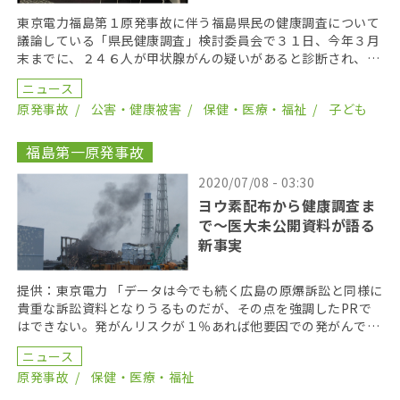
東京電力福島第１原発事故に伴う福島県民の健康調査について
議論している「県民健康調査」検討委員会で３１日、今年３月
末までに、２４６人が甲状腺がんの疑いがあると診断され、２
００人が甲状腺の摘出手術を受けたと発表した。 資料h […]
ニュース
原発事故
公害・健康被害
保健・医療・福祉
子ども
福島第一原発事故
2020/07/08 - 03:30
ヨウ素配布から健康調査ま
で〜医大未公開資料が語る
新事実
提供：東京電力 「データは今でも続く広島の原爆訴訟と同様に
貴重な訴訟資料となりうるものだが、その点を強調したPRで
はできない。発がんリスクが１％あれば他要因での発がんでも
裁判では原告勝訴となる」 東京電力福島第一原子力発 […]
ニュース
原発事故
保健・医療・福祉