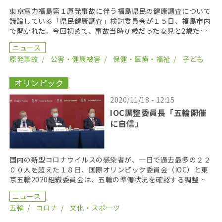
東京電力福島第１原発事故に伴う福島県民の健康調査について
議論している「県民健康調査」検討委員会が１５日、福島市内
で開かれた。今回初めて、事故当時０歳だった女児と2歳だっ
た女児の二人の乳児が甲状腺がんと診断されたことが分か […]
ニュース
原発事故
公害・健康被害
保健・医療・福祉
子ども
オリンピック
2020/11/18 - 12:15
IOC調整委員長「五輪開催
に自信」
国内の新型コロナウイルスの感染者が、一日で過去最多の２２
００人を超えた１８日、国際オリンピック委員会（IOC）と東
京五輪2020組織委員会は、五輪の準備状況を確認する調整会
議を終了後、記者会見を開いた。IOCのジョン・コ […]
ニュース
五輪
コロナ
文化・スポーツ