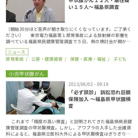
い１５人〜福島県調査
（開始30分ほど音声が聞き取りにくくなっています。ご了承く
ださい） 東京電力福島第１原発事故による放射線の影響を
調べている福島県民健康管理調査で５日、県の検討会が開か
れ、事故当時１８歳以下だった子どもの甲状腺がんが、 […]
ニュース
原発事故
公害・健康被害
保健・医療・福祉
子ども
小児甲状腺がん
2013/06/02 - 09:19
「必ず誤診」 訴訟恐れ巨額
保険加入 ～福島県甲状腺検
査
これまで「精度の高い検査」と説明されてきた福島県県民健
康管理調査の甲状腺検査。しかし、アワプラの入手した会議資
料によると、福島県立医科大外による甲状腺検査はぎりぎりの