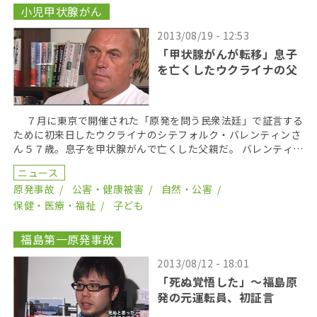
小児甲状腺がん
2013/08/19 - 12:53
「甲状腺がんが転移」息子
を亡くしたウクライナの父
７月に東京で開催された「原発を問う民衆法廷」で証言する
ために初来日したウクライナのシテフォルク・バレンティンさ
ん５７歳。息子を甲状腺がんで亡くした父親だ。 バレンティン
さんは、チェルノブイリ原発事故時、３０歳。原発か […]
ニュース
原発事故
公害・健康被害
自然・公害
保健・医療・福祉
子ども
福島第一原発事故
2013/08/12 - 18:01
「死ぬ覚悟した」～福島原
発の元運転員、初証言