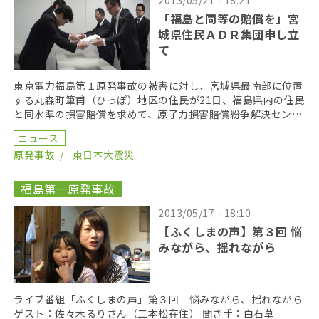
「福島と同等の賠償を」宮
城県住民ＡＤＲ集団申し立
て
東京電力福島第１原発事故の被害に対し、宮城県最南部に位置
する丸森町筆甫（ひっぽ）地区の住民が21日、福島県内の住民
と同水準の損害賠償を求めて、原子力損害賠償紛争解決センタ
ーに申し立てた。福島県外での集団申し立ては初めてと […]
ニュース
原発事故
東日本大震災
福島第一原発事故
2013/05/17 - 18:10
【ふくしまの声】第３回 悩
みながら、揺れながら
ライブ番組「ふくしまの声」第３回 悩みながら、揺れながら
ゲスト：佐々木るりさん（二本松在住） 聞き手：白石草