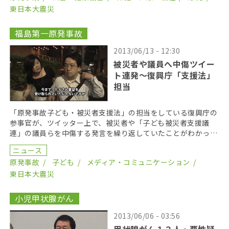
東日本大震災
福島第一原発事故
2013/06/13 - 12:30
被災者や議員へ中傷ツイー
ト連発〜復興庁「支援法」
担当
「原発事故子ども・被災者支援法」の担当をしている復興庁の
参事官が、ツイッター上で、被災者や「子ども被災者支援議
連」の議員らを中傷する発言を繰り返していたことがわかっ
た。参事官は、国会議員から質問通告を受けることを「被弾」
ニュース
[…]
原発事故
子ども
メディア・コミュニケーション
東日本大震災
小児甲状腺がん
2013/06/06 - 03:56
甲状腺がん１２人・悪性疑