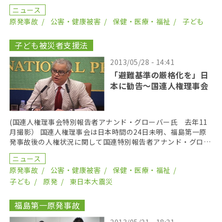
検査体制にあり、福島医科大の幹部が「必ず誤診が起こ […]
ニュース
原発事故
公害・健康被害
保健・医療・福祉
子ども
子ども被災者支援法
2013/05/28 - 14:41
「避難基準の厳格化を」日
本に勧告〜国連人権理事会
(国連人権理事会特別報告者アナンド・グローバー氏 去年11
月撮影） 国連人権理事会は日本時間の24日未明、福島第一原
発事故後の人権状況に関して国連特別報告者アナンド・グロー
バー氏の報告書と勧告をサイトの公開した。勧告では […]
ニュース
原発事故
公害・健康被害
保健・医療・福祉
子ども
原発
東日本大震災
福島第一原発事故
2013/05/21 - 18:21