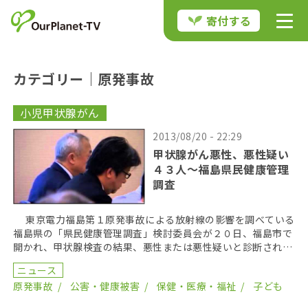
寄付する
カテゴリー｜原発事故
小児甲状腺がん
2013/08/20 - 22:29
甲状腺がん悪性、悪性疑い
４３人〜福島県民健康管理
調査
東京電力福島第１原発事故による放射線の影響を調べている
福島県の「県民健康管理調査」検討委員会が２０日、福島市で
開かれ、甲状腺検査の結果、悪性または悪性疑いと診断された
子どもが４４人になったと報告された。そのうち手術を […]
ニュース
原発事故
公害・健康被害
保健・医療・福祉
子ども