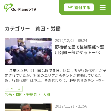
寄付する
カテゴリー｜貧困・労働
2012/12/05 - 09:24
野宿者を壁で強制隔離〜竪
川公園一部がゲットー化
江東区立竪川河川敷公園で５日、区によるが行政代執行が予
定されていたが、対象のエリアからテントが移動していたた
め、行政代執行は中止。その代わりに、野宿者らのテントをぐ
るりと白い壁で囲み、隔離する工事を行った。江東区は今 […]
ニュース
労働・貧困・野宿者
人権
2012/11/21 - 21:56