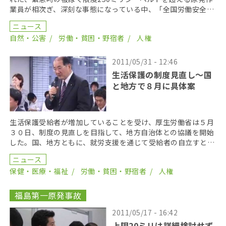
業員が相次ぎ、深刻な事態になっている中、「全国労働安全衛
生センター連絡会議」が17日、厚生労働省、経済産 […]
ニュース
自然・公害
労働・貧困・野宿者
人権
2011/05/31 - 12:46
生活保護の制度見直し～国
と地方で８月に具体案
生活保護受給者が増加していることを受け、厚生労働省は５月
３０日、制度の見直しを目指して、地方自治体との協議を開始
した。国、地方ともに、就労支援を通じて受給者の自立すとし
ており、８月をメドに具体案をまとめる。協議の内容によ […]
ニュース
保健・医療・福祉
労働・貧困・野宿者
人権
福島第一原発事故
2011/05/17 - 16:42
上限20ミリは詳細検討せず