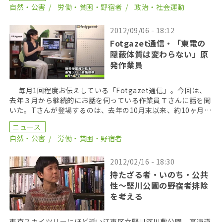
自然・公害
労働・貧困・野宿者
政治・社会運動
2012/09/06 - 18:12
Fotgazet通信・「東電の
隠蔽体質は変わらない」原
発作業員
毎月1回程度お伝えしている「Fotgazet通信」。今回は、
去年３月から継続的にお話を伺っている作業員Ｔさんに話を聞
いた。Tさんが登場するのは、去年の10月末以来、約10ヶ月ぶ
り。今回は、現在、東京電力で公開されてい […]
ニュース
自然・公害
労働・貧困・野宿者
2012/02/16 - 18:30
持たざる者・いのち・公共
性～竪川公園の野宿者排除
を考える
東京スカイツリーにほど近い江東区立竪川河川敷公園。高速道