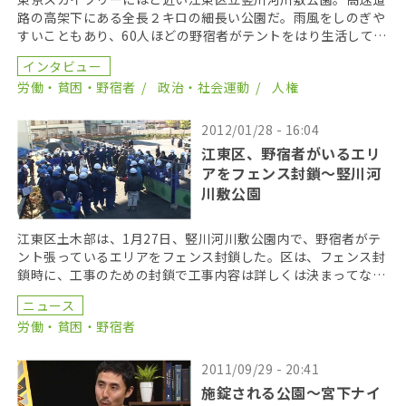
路の高架下にある全長２キロの細長い公園だ。雨風をしのぎや
すいこともあり、60人ほどの野宿者がテントをはり生活してい
る。 しかし、江東区は、公園が老朽化したとして、２ […]
インタビュー
労働・貧困・野宿者
政治・社会運動
人権
2012/01/28 - 16:04
江東区、野宿者がいるエリ
アをフェンス封鎖～竪川河
川敷公園
江東区土木部は、1月27日、竪川河川敷公園内で、野宿者がテ
ント張っているエリアをフェンス封鎖した。区は、フェンス封
鎖時に、工事のための封鎖で工事内容は詳しくは決まってない
と話した。テントには、2月3日までに撤去するように […]
ニュース
労働・貧困・野宿者
2011/09/29 - 20:41
施錠される公園～宮下ナイ