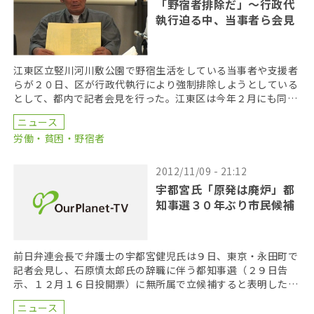
「野宿者排除だ」～行政代
執行迫る中、当事者ら会見
江東区立竪川河川敷公園で野宿生活をしている当事者や支援者
らが２０日、区が行政代執行により強制排除しようとしている
として、都内で記者会見を行った。江東区は今年２月にも同公
園で行政代執行を行っており、弁護士らは「野宿者排除が […]
ニュース
労働・貧困・野宿者
2012/11/09 - 21:12
宇都宮氏「原発は廃炉」都
知事選３０年ぶり市民候補
前日弁連会長で弁護士の宇都宮健児氏は９日、東京・永田町で
記者会見し、石原慎太郎氏の辞職に伴う都知事選（２９日告
示、１２月１６日投開票）に無所属で立候補すると表明した。
都知事選に市民側からの統一候補が出馬するのは、1979 […]
ニュース