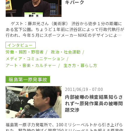
キパーク
ゲスト：藤井光さん（美術家） 渋谷から徒歩１分の距離に
ある宮下公園。ちょうど１年前に渋谷区によって行政代執行が
行われ、今年５月にスポーツメーカーNIKEのデザインによっ
て、リニューアルオープンした。 都心のオアシスと […]
インタビュー
労働・貧困・野宿者
政治・社会運動
メディア・コミュニケーション
アート・音楽・カルチャー
生き方・暮らし方
福島第一原発事故
2011/06/19 - 07:00
内部被曝の検査結果知らさ
れず～原発作業員の被曝問
題交渉
福島第一原子力発電所で、100ミリシーベルトから引き上げら
れた、緊急時の被ばく限度250ミリシーベルトを超える原発作