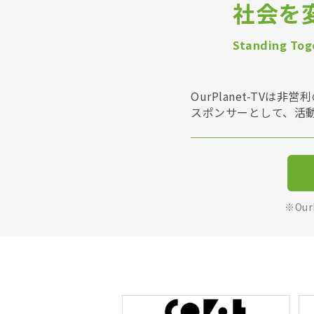
社会を
Standing Toge
OurPlanet-T
スポンサーとして、活
※Ou