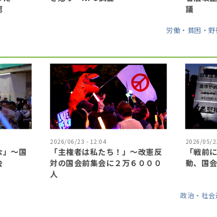
窮
議
労働・貧困・野
2026/06/23 - 12:04
2026/05/21
な」〜国
「主権者は私たち！」〜改憲反
「戦前
会
対の国会前集会に２万６０００
動、国
人
政治・社会