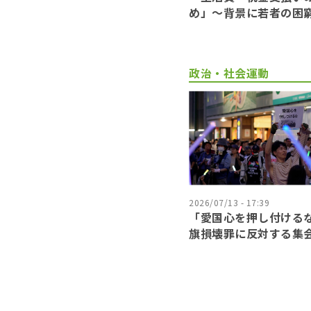
め」〜背景に若者の困
政治・社会運動
2026/07/13 - 17:39
「愛国心を押し付ける
旗損壊罪に反対する集