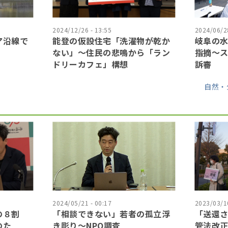
2024/12/26 - 13:55
2024/06/28
ア沿線で
能登の仮設住宅「洗濯物が乾か
岐阜の水
ない」〜住民の悲鳴から「ラン
指摘〜
ドリーカフェ」構想
訴審
自然・
2024/05/21 - 00:17
2023/03/10
の８割
「相談できない」若者の孤立浮
「送還
のた
き彫り〜NPO調査
管法改