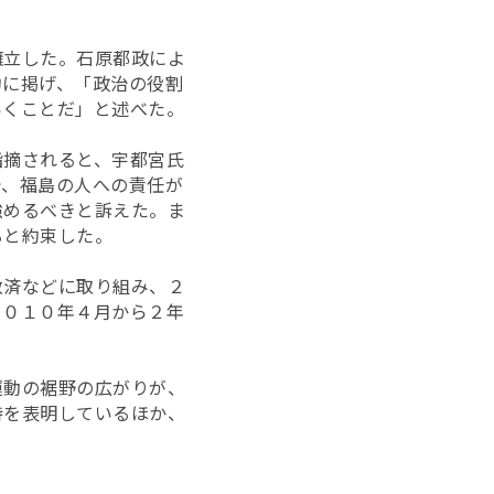
擁立した。石原都政によ
約に掲げ、「政治の役割
いくことだ」と述べた。
指摘されると、宇都宮氏
で、福島の人への責任が
強めるべきと訴えた。ま
ると約束した。
救済などに取り組み、２
２０１０年４月から２年
運動の裾野の広がりが、
持を表明しているほか、