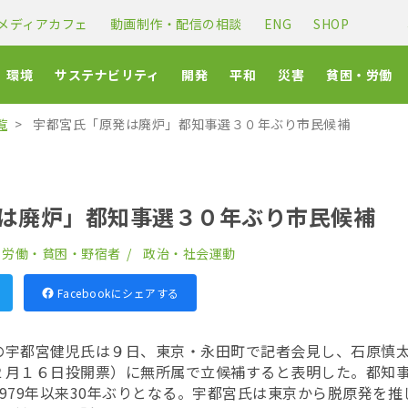
メディアカフェ
動画制作・配信の相談
ENG
SHOP
環境
サステナビリティ
開発
平和
災害
貧困・労働
覧
宇都宮氏「原発は廃炉」都知事選３０年ぶり市民候補
は廃炉」都知事選３０年ぶり市民候補
労働・貧困・野宿者
政治・社会運動
Facebookにシェアする
の宇都宮健児氏は９日、東京・永田町で記者会見し、石原慎
２月１６日投開票）に無所属で立候補すると表明した。都知
979年以来30年ぶりとなる。宇都宮氏は東京から脱原発を