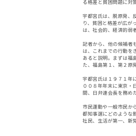
る格差と貧困問題に対
宇都宮氏は、脱原発、
り、貧困と格差が広が
は、社会的、経済的弱
記者から、他の候補者
は、これまでの行動を
あると説明。まずは福
た、福島第１、第２原
宇都宮氏は１９７１年
００８年年末に東京・
間、日弁連会長を務め
市民運動や一般市民か
都知事選にどのような
社民、生活が第一、新