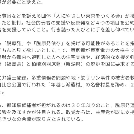
策が必要だと訴えた。
反貧困などを訴える団体「人にやさしい東京をつくる会」が
ったと批判。社会的弱者の支援や反原発など４つの項目を公
者を支援していくこと。行き詰った人びとに手を差し伸べて
も「脱原発」や「脱原発依存」を掲げる可能性があることを
きちんと見て欲しいとした上で、東京都が東京電力の大株主
島県から都内へ避難した人への住宅支援や、経済的な支援を
発（福島県）と柏崎刈羽原発（新潟県）の廃炉を国に要求す
に弁護士登録。多重債務者問題や地下鉄サリン事件の被害者
日比谷公園で行われた「年越し派遣村」の名誉村長を務め、
た。
ら、都知事候補者が担がれるのは３０年ぶりのこと。脱原発
影響を及ぼすかが注目される。政党からは、共産党が既に支
党きづなの合流が取りざたされている。