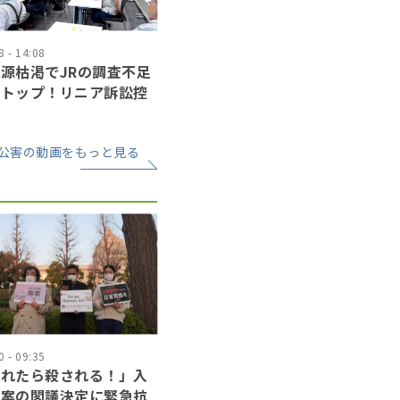
 - 14:08
源枯渇でJRの調査不足
ストップ！リニア訴訟控
公害の動画をもっと見る
 - 09:35
されたら殺される！」入
正案の閣議決定に緊急抗