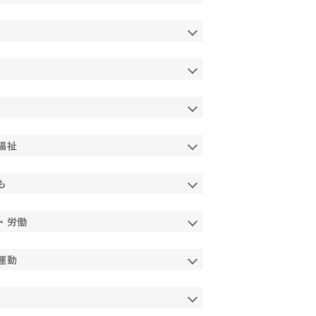
福祉
も
・労働
運動