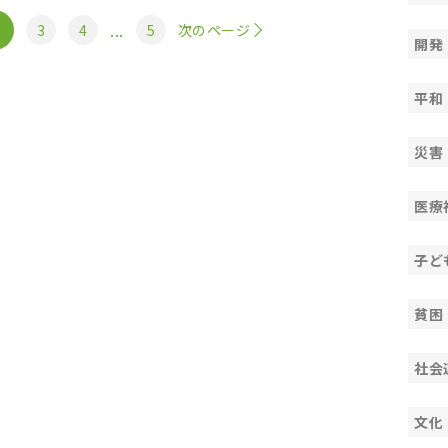
...
3
4
5
次のページ
開発
平和
災害
医療
子ど
貧困
社会
文化