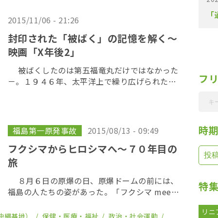
起きないと主張している。福島県内ではわずか
「
な検 […]
2015/11/06 - 21:26
封印された「被ばく」の記憶を解く～
映画「X年後2」
被ばくしたのは第五福竜丸だけではなかった
フ
－。１９４６年、太平洋上で繰り広げられたア
メリカによる水爆実験。第五福竜丸以外も、多
くのマグロ漁船の乗組員たちが被ばくしてい
た。１０年以上にわたり取材を続け、封印され
た「被ばく […]
時
福島第一原発事故
2015/08/13 - 09:49
フクシマからヒロシマへ〜７０年目の
旅
８月６日の原爆の日、原爆ドームの前には、
特
福島の人たちの姿があった。「フクシマ meets
ヒロシマ」ツアーに参加した人たちだ。旅を呼
リニ
びかけたのは、黒田レオンさん。６才のとき、
沖縄基地）
保健・医療・福祉
政治・社会運動