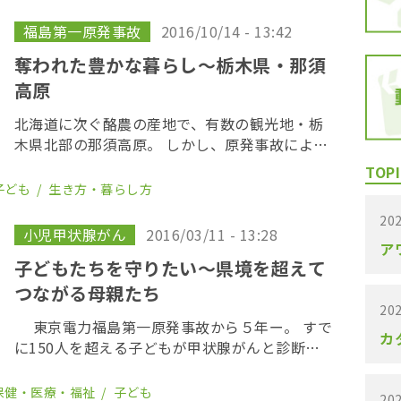
からアワプラを見守ってくださっ […]
福島第一原発事故
2016/10/14 - 13:42
奪われた豊かな暮らし〜栃木県・那須
高原
北海道に次ぐ酪農の産地で、有数の観光地・栃
木県北部の那須高原。 しかし、原発事故によ
り、この地にも大量の放射性物質が降り注ぎま
TOPI
した。 これまで通りに生活してよいのか？ 子ど
子ども
生き方・暮らし方
もたちをどう育てたら良いのか？ 豊かな自然の
202
中で […]
小児甲状腺がん
2016/03/11 - 13:28
ア
子どもたちを守りたい〜県境を超えて
つながる母親たち
202
東京電力福島第一原発事故から５年ー。 すで
カ
に150人を超える子どもが甲状腺がんと診断さ
れているものの、政府は、チェルノブイリ原発
事故よりも被曝線量が低いとして、健康被害は
保健・医療・福祉
子ども
202