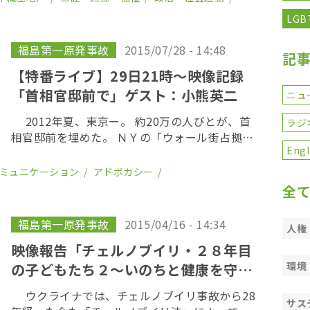
爆心地から２キロにあった自宅で被爆した。
LGB
[…]
福島第一原発事故
2015/07/28 - 14:48
記
【特番ライブ】29日21時〜映像記録
「首相官邸前で」ゲスト：小熊英二
ニュ
2012年夏、東京ー。 約20万の人びとが、首
ラジ
相官邸前を埋めた。 ＮＹの「ウォール街占拠」
Engl
の翌年、香港の「雨傘革命」の２年前のことだ
った。 人びとが集まったのは、福島第一原発事
コミュニケーション
アドボカシー
故後の、原発政策に抗議するためだった。 […]
全
福島第一原発事故
2015/04/16 - 14:34
人権
映像報告「チェルノブイリ・２８年目
環境
の子どもたち２～いのちと健康を守る
現場から」
ウクライナでは、チェルノブイリ事故から28
サス