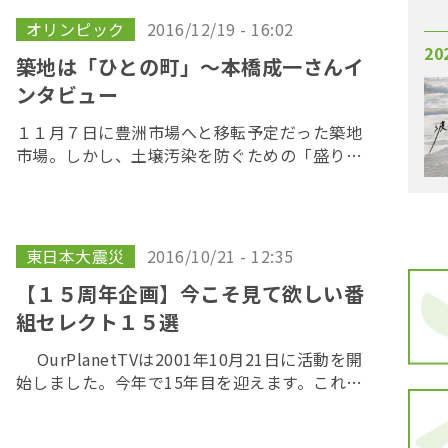
[…]
オリンピック
2016/12/19 - 16:02
20
築地は「ひとの町」～本橋成一さんイ
ンタビュー
１１月７日に豊洲市場へと移転予定だった築地
市場。しかし、土壌汚染を防ぐための「盛り
土」問題などが勃発し、小池都知事が移転延期
を決めた。移転延期のニュースが大きく取り上
げられる中で、築地に生きる人びとは揺れてい
る。そんな築 […]
東日本大震災
2016/10/21 - 12:35
【１５周年企画】今こそ見て欲しい番
組セレクト１５選
OurPlanetTVは2001年10月21日に活動を開
始しました。今年で15年目を迎えます。これま
で配信してきた番組のうち、今こそ、ぜひ見て
いただきたい番組をセレクトしました。15年前