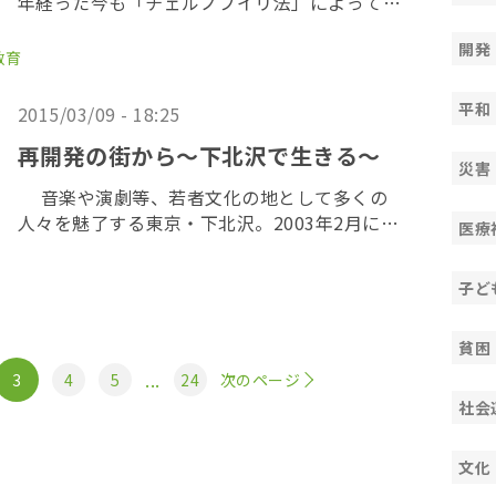
年経った今も「チェルノブイリ法」によって、
年間0.5ミリシーベルトを超える地域の住民に
開発
は、今も様々な支援策が講じられている。 中で
教育
も政府が重視しているのが、保養と健診。ウク
ラ […]
平和
2015/03/09 - 18:25
再開発の街から～下北沢で生きる～
災害
音楽や演劇等、若者文化の地として多くの
人々を魅了する東京・下北沢。2003年2月に、
医療
東京都と世田谷区は、都市計画道路補助54号線
と「駅前広場」を含む区画街路10号線の都市計
子ど
画決定を行ない、この10年あまりで街の様相が
[…]
貧困
...
3
4
5
24
次のページ
社会
文化