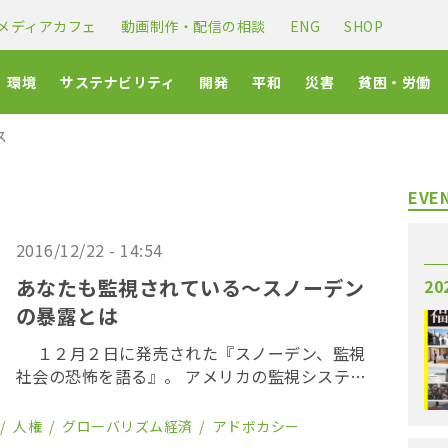
メディアカフェ
動画制作・配信の相談
ENG
SHOP
環境
サステナビリティ
開発
平和
災害
貧困・労働
ス
EVE
2016/12/22 - 14:54
あなたも監視されている～スノーデン
20
の暴露とは
１２月２日に発売された『スノーデン、監視
社会の恐怖を語る』。 アメリカの監視システム
を告発した元CIA職員エドワード・スノーデンへ
のインタビュー記録である。 インターネット時
人権
グローバリズム経済
アドボカシー
代の国家による監視とはどのようなものか。本