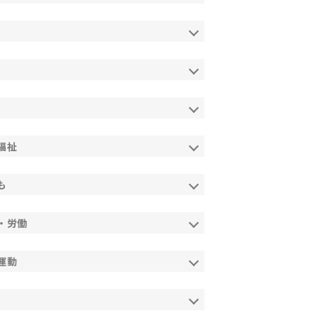
福祉
も
・労働
運動