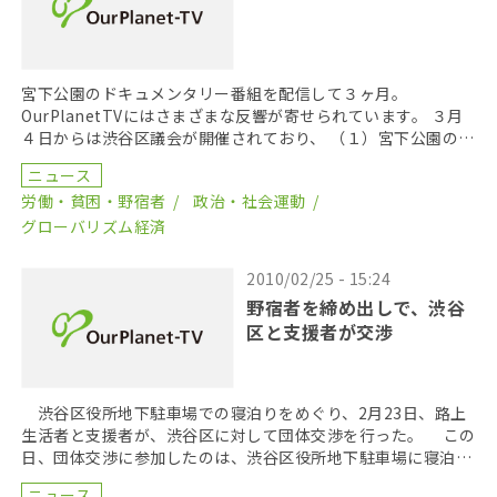
宮下公園のドキュメンタリー番組を配信して３ヶ月。
OurPlanetTVにはさまざまな反響が寄せられています。 ３月
４日からは渋谷区議会が開催されており、 （１）宮下公園の運
動公園化を進めるための条例 （２）宮下ナイキ公 […]
ニュース
労働・貧困・野宿者
政治・社会運動
グローバリズム経済
2010/02/25 - 15:24
野宿者を締め出しで、渋谷
区と支援者が交渉
渋谷区役所地下駐車場での寝泊りをめぐり、2月23日、路上
生活者と支援者が、渋谷区に対して団体交渉を行った。 この
日、団体交渉に参加したのは、渋谷区役所地下駐車場に寝泊り
する生活者と、「聖公会野宿者支援活動・渋谷」や「 […]
ニュース