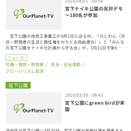
2010/04/01 - 00:59
宮下ナイキ公園の反対デモ
～180名が参加
宮下公園の改修工事着工が4月1日と迫る中、「のじれん（渋
谷・野宿者の生活と居住権をかちとる自由連合）」と「みんな
の宮下公園をナイキ化計画から守る会」が、3月31日午後6時
頃、緊急デモを行い約180名が参加した。参加者は […]
ニュース
労働・貧困・野宿者
政治・社会運動
グローバリズム経済
宮下公園
2010/03/30 - 09:43
宮下公園にgreen birdが来
園
渋谷区立宮下公園に3月20日、宮下公園の改修計画を推進する