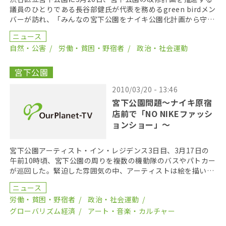
議員のひとりである長谷部健氏が代表を務めるgreen birdメン
バーが訪れ、「みんなの宮下公園をナイキ公園化計画から守る
会」のメンバーと意見を交わした。 NPO […]
ニュース
自然・公害
労働・貧困・野宿者
政治・社会運動
宮下公園
2010/03/20 - 13:46
宮下公園問題～ナイキ原宿
店前で「NO NIKEファッシ
ョンショー」～
宮下公園アーティスト・イン・レジデンス3日目、3月17日の
午前10時頃、宮下公園の周りを複数の機動隊のバスやパトカー
が巡回した。緊迫した雰囲気の中、アーティストは絵を描いた
り、洋服を作ったり、楽器を演奏したりと表現活動を […]
ニュース
労働・貧困・野宿者
政治・社会運動
グローバリズム経済
アート・音楽・カルチャー