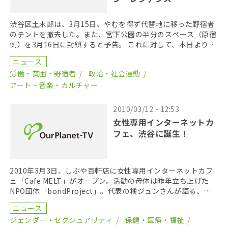
渋谷区土木部は、3月15日、やむを得ず代替地に移った野宿者
のテントを撤去した。また、宮下公園の半分のスペース（原宿
側）を3月16日に封鎖すると予告。 これに対して、本日より宮
下公園アーティスト・イン・レジデンスがはじまっ […]
ニュース
労働・貧困・野宿者
政治・社会運動
アート・音楽・カルチャー
2010/03/12 - 12:53
女性専用インターネットカ
フェ、渋谷に誕生！
2010年3月3日、しぶや百軒店に女性専用インターネットカフ
ェ「Cafe MELT」がオープン。活動の母体は昨年立ち上げた
NPO団体「bondProject」。代表の橘ジュンさんが語る、女
性専用インターネットカフェ設立の […]
ニュース
ジェンダー・セクシュアリティ
保健・医療・福祉