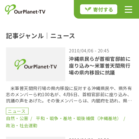
寄付する
記事ジャンル｜ニュース
2010/04/06 - 20:45
沖縄県民らが首相官邸前に
座り込み～米軍普天間飛行
場の県内移設に抗議
米軍普天間飛行場の県内移設に反対する沖縄県民や、県外有
志のメンバーら約100名が、4月6日、首相官邸前に座り込み、
抗議の声をあげた。その後メンバーらは、内閣府を訪れ、県内
移設をしないように請願書を鳩山首相宛てに提出した […]
ニュース
自然・公害
平和・戦争・基地・戦後補償（沖縄基地）
政治・社会運動