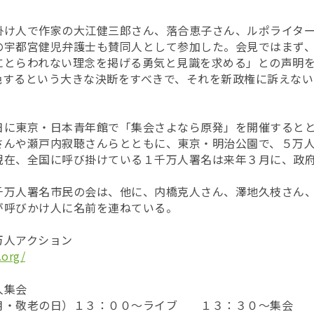
掛け人で作家の大江健三郎さん、落合恵子さん、ルポライタ
の宇都宮健児弁護士も賛同人として参加した。会見ではまず
にとらわれない理念を掲げる勇気と見識を求める」との声明
絶するという大きな決断をすべきで、それを新政権に訴えない
日に東京・日本青年館で「集会さよなら原発」を開催すると
さんや瀬戸内寂聴さんらとともに、東京・明治公園で、５万
現在、全国に呼び掛けている１千万人署名は来年３月に、政
千万人署名市民の会は、他に、内橋克人さん、澤地久枝さん
が呼びかけ人に名前を連ねている。
万人アクション
.org/
人集会
月・敬老の日）１３：００～ライブ １３：３０～集会 