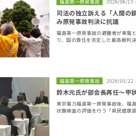
福島第一原発事故
2026/06/15 
司法の独立訴える「人間の
み原発事故判決に抗議
福島第一原発事故の避難者が東電
り、国の責任を否定した最高裁判
目を迎えるのを前に、原告や支援
所を取り囲む「人間の鎖」を行い
呼びかけた […]
福島第一原発事故
2026/05/22 
鈴木元氏が部会長再任〜甲
東京電力福島第一原発事故後、福
状腺検査の評価を行う「県民健康
会の２６回会合が２２日、福島市
委員の任期を終え、委員が改選さ
り、鈴木元保内 […]