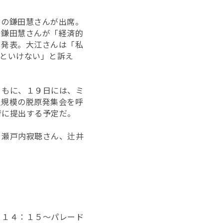
ーの鎌田慧さんが出席。
、鎌田慧さんが「経済的
を発表。大江さんは「私
といけない」と訴え
ともに、１９日には、ミ
人規模の脱原発集会を呼
府に提出する予定だ。
、瀬戸内寂聴さん、辻井
１４：１５～パレード