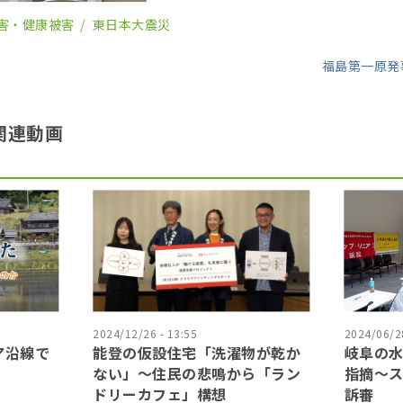
害・健康被害
東日本大震災
福島第一原発
関連動画
2024/12/26 - 13:55
2024/06/28
ア沿線で
能登の仮設住宅「洗濯物が乾か
岐阜の水
ない」〜住民の悲鳴から「ラン
指摘〜
ドリーカフェ」構想
訴審