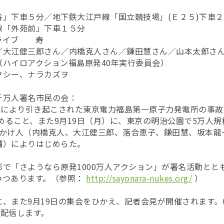
」下車５分／地下鉄大江戸線「国立競技場」(Ｅ２５)下車２
苑前」下車１５分
ライブ 寿
／大江健三郎さん／内橋克人さん／鎌田慧さん／山本太郎さ
ロアクション福島原発40年実行委員会）
クシー、ナラカズヲ
千万人署名市民の会：
震災により引き起こされた東京電力福島第一原子力発電所の事
集めること、また9月19日（月）に、東京の明治公園で5万人
びかけ人（内橋克人、大江健三郎、落合恵子、鎌田慧、坂本龍
輔）によりはじめらた。
で「さようなら原発1000万人アクション」が署名活動とと
つつあります。（参照：
http://sayonara-nukes.org/
）
また9月19日の集会をひかえ、記者会見が開催されます。Our
M配信します。