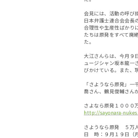
会見には、活動の呼び
日本弁護士連合会会長
合理性や生産性ばかり
たちは原発をすべて廃
た。
大江さんらは、今月９
ュージシャン坂本龍一
びかけている。また、
「さようなら原発」一
喬さん、鶴見俊輔さん
さよなら原発１０００
http://sayonara-nukes
さようなら原発 ５万
日 時：９月１９日（