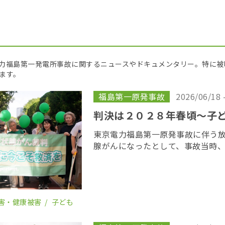
京電力福島第一発電所事故に関するニュースやドキュメンタリー。特に
ます。
福島第一原発事故
2026/06/18 
判決は２０２８年春頃〜子
東京電力福島第一原発事故に伴う
腺がんになったとして、事故当時
若者が東京電力に損害賠償を求め
がん裁判」の第１８回口頭弁論が
開かれた。裁 […]
害・健康被害
子ども