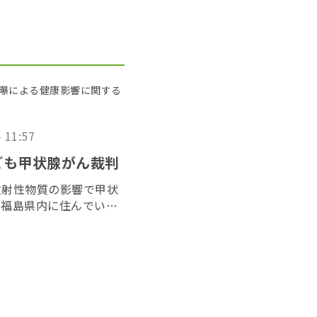
被曝による健康影響に関する
- 11:57
ども甲状腺がん裁判
放射性物質の影響で甲状
、福島県内に住んでいた
た「３１１子ども甲状腺
２０２６年６月１７日に