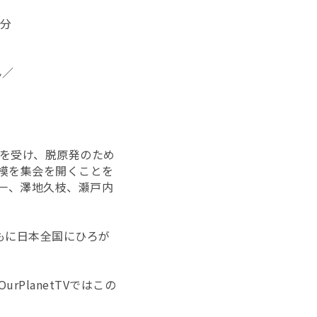
分
ん／
故を受け、脱原発のため
規模を集会を開くことを
一、澤地久枝、瀬戸内
もに日本全国にひろが
PlanetTVではこの