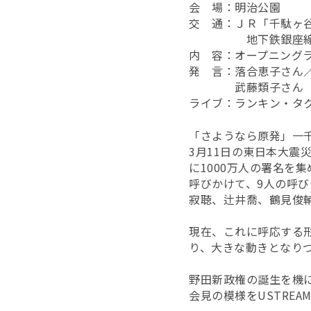
会 場：明治公園
交 通：ＪＲ「千駄ヶ谷
地下鉄銀座線「外
内 容：オープニング
発 言：落合恵子さん
武藤類子さん（ハイ
ライブ：ランキン・タ
「さようなら原発」一
3月11日の東日本大
に1000万人の署名を
呼びかけて、9人の呼
寂聴、辻井喬、鶴見俊
現在、これに呼応する形
り、大きな動きとなり
野田新政権の誕生を機に、
会見の模様をUSTREA