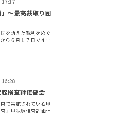
- 17:17
鎖」〜最高裁取り囲
と国を訴えた裁判をめぐ
決から６月１７日で４年
者らが１５日、最高裁判
、司法の独立を訴えた。
- 16:28
状腺検査評価部会
島県で実施されている甲
調査」甲状腺検査評価部
で開かれた。昨年７月に
れてから初の開催とな