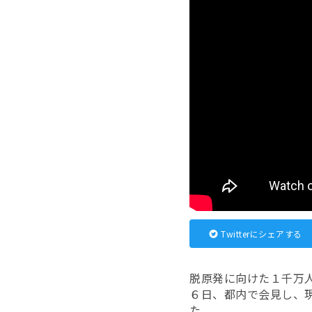
Twitterにシェアする
脱原発に向けた１千万
６日、都内で会見し、
た。