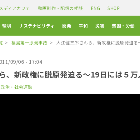
メディアカフェ
動画制作・配信の相談
ENG
SHOP
環境
サステナビリティ
開発
平和
災害
貧困・労働
覧
福島第一原発事故
大江健三郎さんら、新政権に脱原発迫る〜
011/09/06 - 17:04
ら、新政権に脱原発迫る〜19日には５万
政治・社会運動