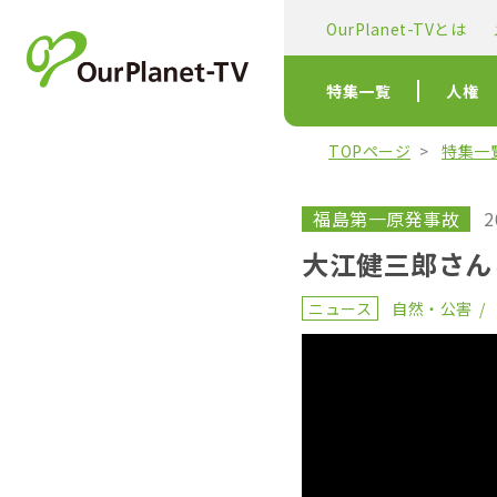
OurPlanet-TVとは
特集一覧
人権
TOPページ
特集一
福島第一原発事故
2
大江健三郎さん
ニュース
自然・公害