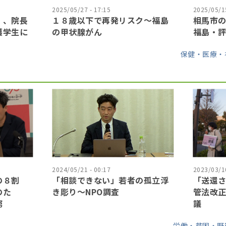
2025/05/27 - 17:15
2025/05/15
」、院長
１８歳以下で再発リスク〜福島
相馬市
護学生に
の甲状腺がん
福島・
保健・医療・
2024/05/21 - 00:17
2023/03/10
の８割
「相談できない」若者の孤立浮
「送還
のた
き彫り〜NPO調査
管法改
窮
議
労働・貧困・野