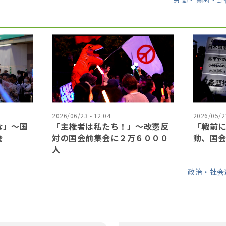
2026/06/23 - 12:04
2026/05/21
な」〜国
「主権者は私たち！」〜改憲反
「戦前
会
対の国会前集会に２万６０００
動、国
人
政治・社会