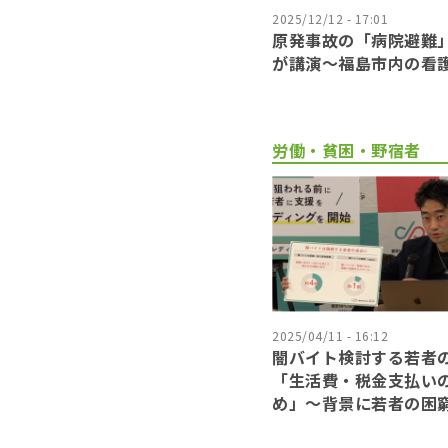
2025/12/12 - 17:01
原発事故の「病院避難
が講演～福島市内の看
労働・貧困・野宿者
2025/04/11 - 16:12
闇バイト検討する若者
「生活費・税金支払い
め」〜背景に若者の困