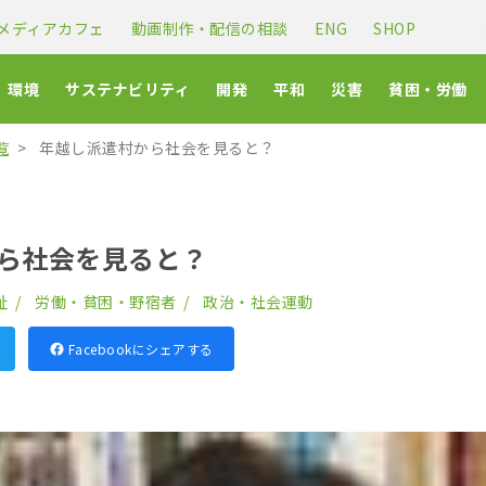
メディアカフェ
動画制作・配信の相談
ENG
SHOP
環境
サステナビリティ
開発
平和
災害
貧困・労働
覧
年越し派遣村から社会を見ると？
ら社会を見ると？
祉
労働・貧困・野宿者
政治・社会運動
Facebookにシェアする