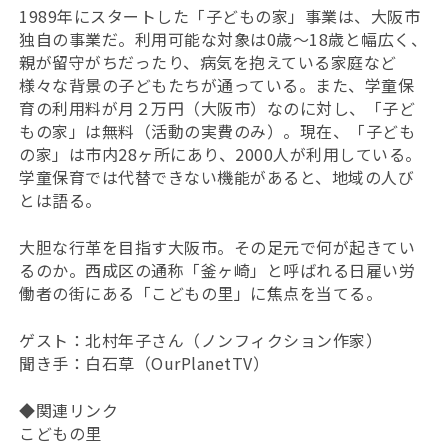
1989年にスタートした「子どもの家」事業は、大阪市
独自の事業だ。利用可能な対象は0歳～18歳と幅広く、
親が留守がちだったり、病気を抱えている家庭など
様々な背景の子どもたちが通っている。また、学童保
育の利用料が月２万円（大阪市）なのに対し、「子ど
もの家」は無料（活動の実費のみ）。現在、「子ども
の家」は市内28ヶ所にあり、2000人が利用している。
学童保育では代替できない機能があると、地域の人び
とは語る。
大胆な行革を目指す大阪市。その足元で何が起きてい
るのか。西成区の通称「釜ヶ崎」と呼ばれる日雇い労
働者の街にある「こどもの里」に焦点を当てる。
ゲスト：北村年子さん（ノンフィクション作家）
聞き手：白石草（OurPlanetTV）
◆関連リンク
こどもの里