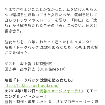
今まで声を上げたことがなかった、耳を傾けえもらえ
ない環境を生き抜いてきた女性たちが、演劇を通して
自らのトラウマやストーリーを語り、「抑圧」と「沈
黙」から解き放たれた自分の「声」に出会い、観客と
響き合う。
彼女たちを、８年にわたって追ったドキュメンタリー
映画「トークバック 沈黙を破る女たち」の坂上香監督
に話を伺った。
ゲスト：坂上香（映画監督）
聞き手：高木祥衣（OurPlanet-TV）
映画「トークバック 沈黙を破る女たち」
http://talkbackoutloud.com/
★2014年3月22日～
渋谷イメージフォーラム
にてモー
ニング＆レイトショー！
監督・製作・編集：坂上 香／共同プロデューサー：麻