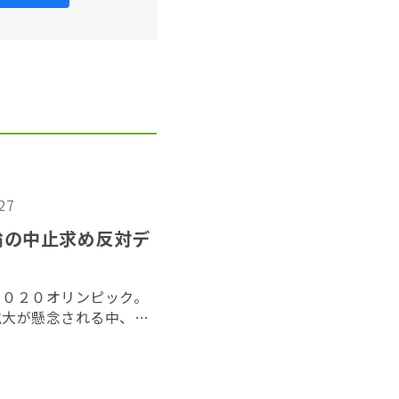
:27
輪の中止求め反対デ
２０２０オリンピック。
拡大が懸念される中、世
開会式が開催されるオリ
）が改築される前、周辺