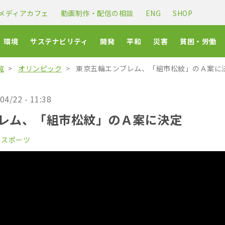
メディアカフェ
動画制作・配信の相談
ENG
SHOP
環境
サステナビリティ
開発
平和
災害
貧困・労働
覧
オリンピック
東京五輪エンブレム、「組市松紋」のＡ案に
04/22 - 11:38
レム、「組市松紋」のＡ案に決定
・スポーツ