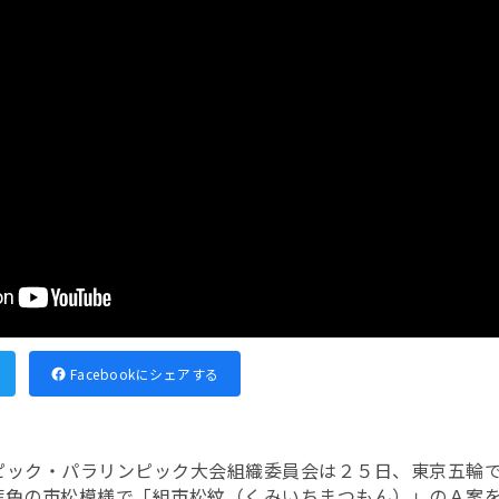
Facebookにシェアする
ピック・パラリンピック大会組織委員会は２５日、東京五輪
藍色の市松模様で「組市松紋（くみいちまつもん）」のＡ案