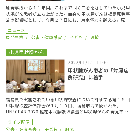
原発事故から１１年目。これまで固く口を閉ざしていた小児甲
状腺がん患者が立ち上がった。自身の甲状腺がんは福島原発事
故の影響だとして、今月２７日にも、東京電力を訴える。原発
事故の放射線被ばく影響について、同社を訴える集団訴訟 […]
ニュース
原発事故
公害・健康被害
子ども
環境
小児甲状腺がん
2022/01/17 - 11:00
甲状腺がん患者の「対照症
例研究」に着手
福島県で実施されている甲状腺検査について評価する第１８回
甲状腺検査評価部会が１月１８日、福島市内で開かれた。
UNSCEAR 2020 推定甲状腺吸収線量と甲状腺がんの発見率と
関連を分析した結果、被曝とがんの間に関連は見ら […]
ライブ配信
公害・健康被害
子ども
原発