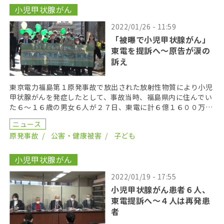
小児甲状腺がん
2022/01/26 - 11:59
「被曝で小児甲状腺がん」
東電を提訴へ〜原告が涙の
訴え
東京電力福島第１原発事故で放出された放射性物質により小児
甲状腺がんを発症したとして、事故当時、福島県内に住んでい
た６～１６歳の男女６人が２７日、東電に計６億１６００万円
の損害賠償を求める裁判を東京地裁に起こした。原告弁護 […]
ニュース
原発事故
公害・健康被害
子ども
小児甲状腺がん
2022/01/19 - 17:55
小児甲状腺がん患者６人、
東電提訴へ〜４人は再発患
者