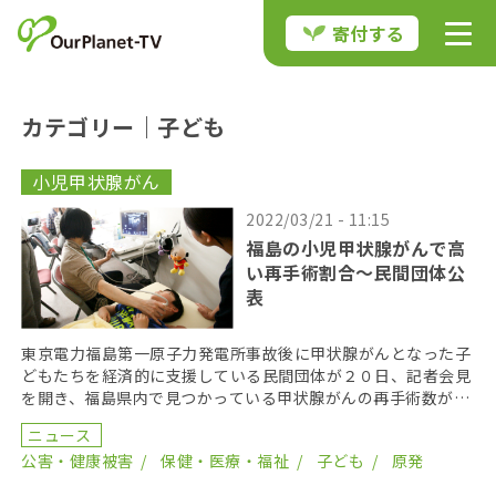
寄付する
カテゴリー｜子ども
小児甲状腺がん
2022/03/21 - 11:15
福島の小児甲状腺がんで高
い再手術割合〜民間団体公
表
東京電力福島第一原子力発電所事故後に甲状腺がんとなった子
どもたちを経済的に支援している民間団体が２０日、記者会見
を開き、福島県内で見つかっている甲状腺がんの再手術数が増
えていると報告した。 データを公表したのはNPO法人 […]
ニュース
公害・健康被害
保健・医療・福祉
子ども
原発