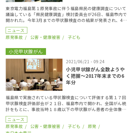
東京電力福島第１原発事故に伴う福島県民の健康調査について
議論している「県民健康調査」検討委員会が26日、福島市内で
開かれた。今年3月までの甲状腺検査のの結果が発表され、4巡
目で３人、25歳の節目検診で１人、穿刺細胞診で甲 […]
ニュース
原発事故
公害・健康被害
子ども
小児甲状腺がん
2021/06/21 - 09:24
小児甲状腺がん全数ようや
く把握〜2017年末までの6
年分
福島県で実施されている甲状腺検査について評価する第１７回
甲状腺検査評価部会が２１日、福島市内で開かれ、全国がん統
計をもとに、事故当時１８歳以下の甲状腺がん患者の全体像が
初めて公表された。２０１７年１２月末までに甲状腺がん […]
ニュース
原発事故
公害・健康被害
子ども
原発