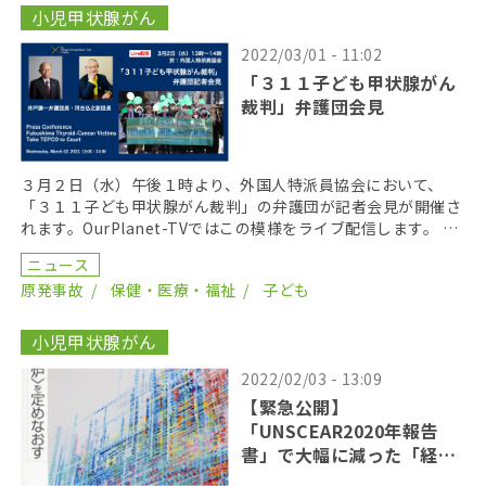
小児甲状腺がん
2022/03/01 - 11:02
「３１１子ども甲状腺がん
裁判」弁護団会見
３月２日（水）午後１時より、外国人特派員協会において、
「３１１子ども甲状腺がん裁判」の弁護団が記者会見が開催さ
れます。OurPlanet-TVではこの模様をライブ配信します。 日
時：２０２２年３月２日１３時〜会場：外国人 […]
ニュース
原発事故
保健・医療・福祉
子ども
小児甲状腺がん
2022/02/03 - 13:09
【緊急公開】
「UNSCEAR2020年報告
書」で大幅に減った「経口
摂取」甲状腺被曝を検証す