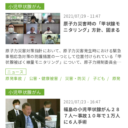
小児甲状腺がん
2021/07/29 - 11:47
原子力災害時の「甲状腺モ
ニタリング」方針、固まる
原子力災害対策指針において、原子力災害発生時における緊急
事態応急対策の防護措置の一つとして位置付けられている「甲
状腺被ばく線量モニタリング」について、原子力規制委員会の
「緊急時の甲状腺被ば く線量モニタリングに関する検討 […]
ニュース
原発事故
公害・健康被害
災害・防災
子ども
原発
小児甲状腺がん
2021/07/23 - 16:47
福島の小児甲状腺がん２８
７人〜事故１０年で１万人
に６人手術