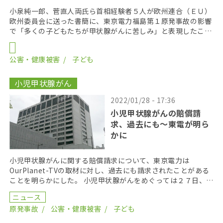
る
小泉純一郎、菅直人両氏ら首相経験者５人が欧州連合（ＥＵ）
欧州委員会に送った書簡に、東京電力福島第１原発事故の影響
で「多くの子どもたちが甲状腺がんに苦しみ」と表現したこと
をめぐり、岸田文雄首相は２月２日の衆議院予算委員会で […]
公害・健康被害
子ども
小児甲状腺がん
2022/01/28 - 17:36
小児甲状腺がんの賠償請
求、過去にも〜東電が明ら
かに
小児甲状腺がんに関する賠償請求について、東京電力は
OurPlanet-TVの取材に対し、過去にも請求されたことがある
ことを明らかにした。 小児甲状腺がんをめぐっては２７日、福
島原発事故当時、福島県内に住んでいた男女６人が […]
ニュース
原発事故
公害・健康被害
子ども