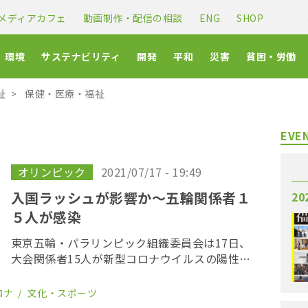
メディアカフェ
動画制作・配信の相談
ENG
SHOP
環境
サステナビリティ
開発
平和
災害
貧困・労働
祉
保健・医療・福祉
EVE
オリンピック
2021/07/17 - 19:49
入国ラッシュが影響か〜五輪関係者１
20
５人が感染
東京五輪・パラリンピック組織委員会は17日、
大会関係者15人が新型コロナウイルスの陽性に
なったと発表した。15人のうち、8人は海外か
ら入国した関係者やメディアで、うち1人は選手
ロナ
文化・スポーツ
村に滞在している。いずれも、入国から14日間