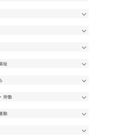
福祉
も
・労働
運動