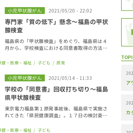
ンラインで面会し、甲状腺検査の患者への支援
の拡充を […]
小児甲状腺がん
2021/05/20 - 22:02
専門家「質の低下」懸念〜福島の甲状
腺検査
福島県の「甲状腺検査」をめぐり、福島県は４
月から、学校検査における同意書取得の方法を
一部、変更した。これについて、公衆衛生の専
TOPI
門とする岡山大学の津田敏秀教授は「通常、あ
保健・医療・福祉
子ども
原発
り得ないこと」と批判。受診率が大きく変化す
202
るような検 […]
小児甲状腺がん
2021/05/14 - 11:33
ア
学校の「同意書」回収打ち切り〜福島
県甲状腺検査
202
東京電力福島第１原発事故後、福島県で実施さ
カ
れてきた「県民健康調査」。１７日の検討委員
会では、福島県民２００万人を対象に実施され
てきた「基本調査（外部被曝線量調査）」の終
保健・医療・福祉
子ども
202