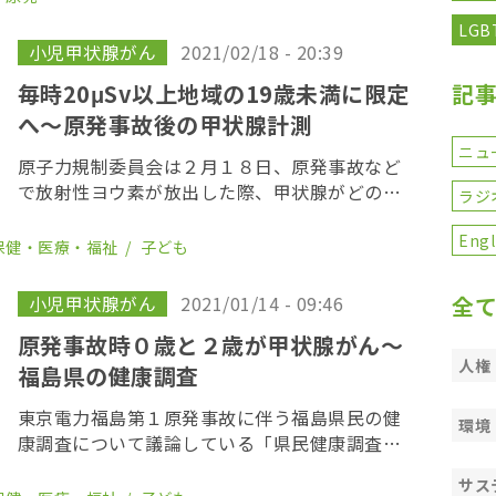
もと保護者が、事故後に適切な情報の提供がお
LGB
こな […]
小児甲状腺がん
2021/02/18 - 20:39
毎時20μSv以上地域の19歳未満に限定
記
へ〜原発事故後の甲状腺計測
ニュ
原子力規制委員会は２月１８日、原発事故など
で放射性ヨウ素が放出した際、甲状腺がどの程
ラジ
度、被ばくしたかの測定をする実施体制を決め
る会合を開催し、計測対象者について検討し
Engl
保健・医療・福祉
子ども
た。 初回の会合では、測定の対象者を決定し
た。計測の対 […]
小児甲状腺がん
2021/01/14 - 09:46
全
原発事故時０歳と２歳が甲状腺がん〜
人権
福島県の健康調査
東京電力福島第１原発事故に伴う福島県民の健
環境
康調査について議論している「県民健康調査」
検討委員会が１５日、福島市内で開かれた。今
サス
回初めて、事故当時０歳だった女児と2歳だった