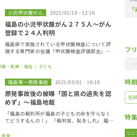
了が了承されるなど、大きな節目を迎えた。甲
「
状腺検査も […]
小児甲状腺がん
2021/03/19 - 12:16
福島の小児甲状腺がん２７５人〜がん
登録で２４人判明
福島県で実施されている甲状腺検査について評
フ
価する専門家の会議「甲状腺検査評価部会」が
２２日、福島市内で開かれ、福島医大は、２０
１２～１７年の間に県民健康調査の枠組みで把
保健・医療・福祉
子ども
握されてこなかった事故当時１８歳以下の甲状
腺がん患者 […]
時
福島第一原発事故
2021/03/01 - 16:18
原発事故後の被曝「国と県の過失を認
めず」〜福島地裁
「福島の裁判所が福島の子どもの命を守らなく
特
てどうするんの！」 「裁判官、恥をしれ」 福島
地裁の前は、怒号と嗚咽に包まれた。 東京電力
リニ
福島第一原子量事故をめぐり、福島県内の子ど
原発