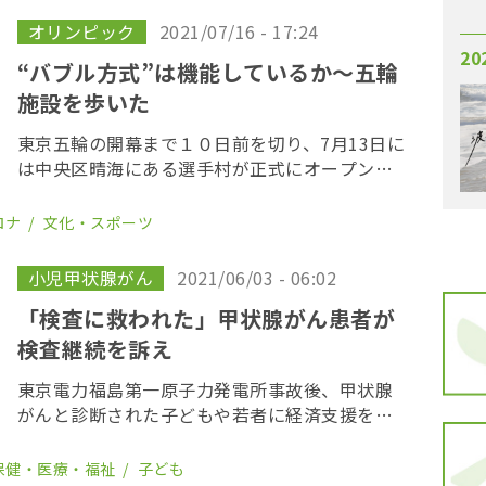
[…]
オリンピック
2021/07/16 - 17:24
20
“バブル方式”は機能しているか〜五輪
施設を歩いた
東京五輪の開幕まで１０日前を切り、7月13日に
は中央区晴海にある選手村が正式にオープン。
海外選手団や海外メディア、スポンサー企業な
どの大会関係者が続々と入国している。 五輪関
ロナ
文化・スポーツ
係者が、一般人との接触を避ける行動制限”バブ
ル […]
小児甲状腺がん
2021/06/03 - 06:02
「検査に救われた」甲状腺がん患者が
検査継続を訴え
東京電力福島第一原子力発電所事故後、甲状腺
がんと診断された子どもや若者に経済支援を行
っているNPO法人「３・１１甲状腺がん子ども
基金」が３１日、福島県の県民健康調査課とオ
保健・医療・福祉
子ども