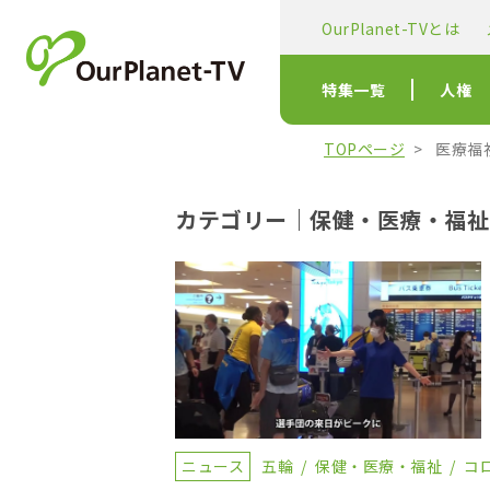
OurPlanet-TVとは
特集一覧
人権
TOPページ
医療福
カテゴリー｜保健・医療・福祉
ニュース
五輪
保健・医療・福祉
コ