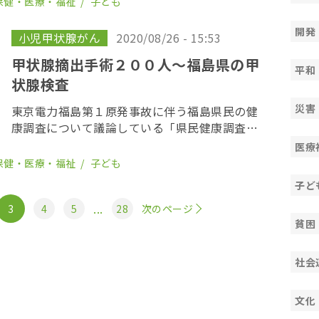
保健・医療・福祉
子ども
女児の二人の乳児が甲状腺がんと診断されたこ
とが分か […]
開発
小児甲状腺がん
2020/08/26 - 15:53
甲状腺摘出手術２００人〜福島県の甲
平和
状腺検査
災害
東京電力福島第１原発事故に伴う福島県民の健
康調査について議論している「県民健康調査」
検討委員会で３１日、今年３月末までに、２４
医療
６人が甲状腺がんの疑いがあると診断され、２
保健・医療・福祉
子ども
００人が甲状腺の摘出手術を受けたと発表し
子ど
た。 資料h […]
...
3
4
5
28
次のページ
貧困
社会
文化