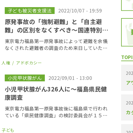
第3回口頭弁論が11月9日（水）に開かれます。
日 […]
子ども被災者支援法
2022/10/07 - 19:59
原発事故の「強制避難」と「自主避
難」の区別をなくすべき〜国連特別報
告者
東京電力福島第一原発事故によって避難を余儀
なくされた避難者の調査のため来日していた国
連の特別報告者のセシリア・ヒメネス・ダマリ
TOPI
ーさんが、９月２６日から２週間弱の調査を終
人権
アドボカシー
え記者会見した。ヒメネスさんは、帰国前にま
202
とめた初期 […]
小児甲状腺がん
2022/09/01 - 13:00
ア
小児甲状腺がん326人に〜福島県民健
康調査
202
東京電力福島第一原発事故後に福島県で行われ
カ
ている「県民健康調査」の検討委員会が１５
日、福島市内で開かれ、新たに８人が甲状腺が
んと診断された。これまでに、県の検査によっ
子ども
202