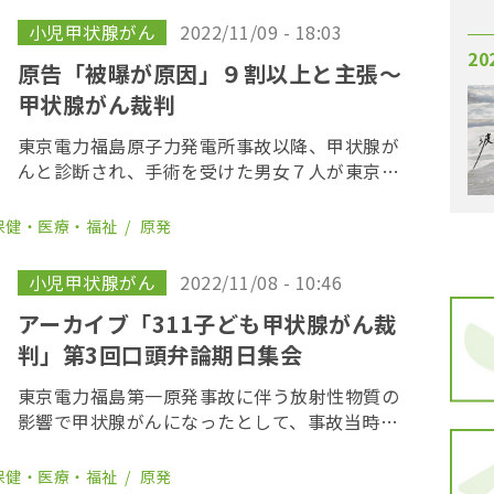
た。 「 […]
小児甲状腺がん
2022/11/09 - 18:03
20
原告「被曝が原因」９割以上と主張〜
甲状腺がん裁判
東京電力福島原子力発電所事故以降、甲状腺が
んと診断され、手術を受けた男女７人が東京電
力を訴えている裁判で９日、がんの原因が放射
線被曝による確率（原因確率）が、多くの公害
保健・医療・福祉
原発
事件などで因果関係が認められてきた水準に比
べてはるか […]
小児甲状腺がん
2022/11/08 - 10:46
アーカイブ「311子ども甲状腺がん裁
判」第3回口頭弁論期日集会
東京電力福島第一原発事故に伴う放射性物質の
影響で甲状腺がんになったとして、事故当時、
福島県内に住んでいた若者7人が東京電力に損害
賠償を求めた「311子ども甲状腺がん裁判」の
保健・医療・福祉
原発