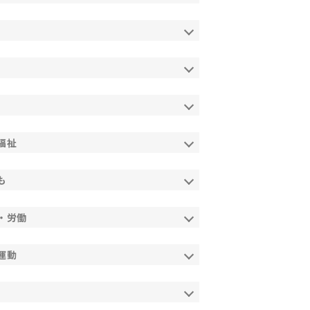
福祉
も
・労働
運動