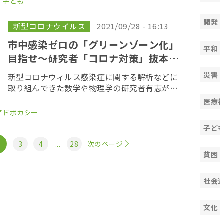
子ども
す。 日時：２０２２年３月２日１３時〜会場：
外国人 […]
開発
新型コロナウイルス
2021/09/28 - 16:13
市中感染ゼロの「グリーンゾーン化」
平和
目指せ〜研究者「コロナ対策」抜本的
見直し提言
災害
新型コロナウィルス感染症に関する解析などに
取り組んできた数学や物理学の研究者有志が２
７日、政府の「コロナ対策」を抜本的に見直す
医療
よう求める緊急提言を発表した。 提言を取りま
アドボカシー
とめたのは、慶應大学商学部の濱岡豊教授など
子ど
５人の研 […]
...
3
4
28
次のページ
貧困
社会
文化