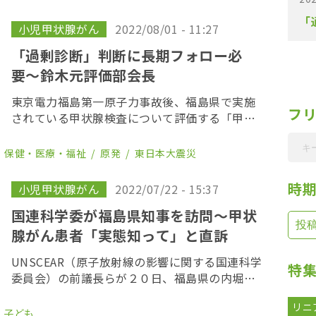
てがんと診断された子どもは２８４人となっ
「
た。 今回、新 […]
小児甲状腺がん
2022/08/01 - 11:27
「過剰診断」判断に長期フォロー必
要〜鈴木元評価部会長
東京電力福島第一原子力事故後、福島県で実施
フ
されている甲状腺検査について評価する「甲状
腺検査評価部会」の第１９回会合が８月１日、
福島市内で開かれた。部会長の鈴木元国際医療
保健・医療・福祉
原発
東日本大震災
福祉大クリニック院長は、甲状腺検査について
「過剰診断 […]
時
小児甲状腺がん
2022/07/22 - 15:37
国連科学委が福島県知事を訪問〜甲状
腺がん患者「実態知って」と直訴
UNSCEAR（原子放射線の影響に関する国連科学
特
委員会）の前議長らが２０日、福島県の内堀知
事を訪問し、「被ばくによる健康への影響はな
リニ
い」と結論づけた報告書を手渡した。これに対
子ども