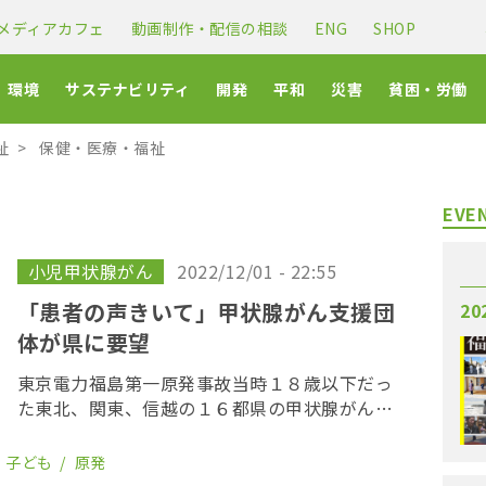
メディアカフェ
動画制作・配信の相談
ENG
SHOP
環境
サステナビリティ
開発
平和
災害
貧困・労働
祉
保健・医療・福祉
EVE
小児甲状腺がん
2022/12/01 - 22:55
「患者の声きいて」甲状腺がん支援団
20
体が県に要望
東京電力福島第一原発事故当時１８歳以下だっ
た東北、関東、信越の１６都県の甲状腺がん患
者に、経済的な支援を行っている「３.１１甲状
腺がん子ども基金」が１２月１日、福島県に対
子ども
原発
し、患者の声を聞くよう求める要望書を提出し