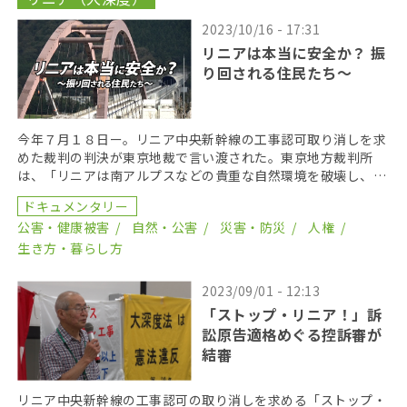
2023/10/16 - 17:31
リニアは本当に安全か？ 振
り回される住民たち～
今年７月１８日ー。リニア中央新幹線の工事認可取り消しを求
めた裁判の判決が東京地裁で言い渡された。東京地方裁判所
は、「リニアは南アルプスなどの貴重な自然環境を破壊し、南
海トラフ地震では多数の死傷者を出す危険が極めて大きい」
ドキュメンタリー
[…]
公害・健康被害
自然・公害
災害・防災
人権
生き方・暮らし方
2023/09/01 - 12:13
「ストップ・リニア！」訴
訟原告適格めぐる控訴審が
結審
リニア中央新幹線の工事認可の取り消しを求める「ストップ・