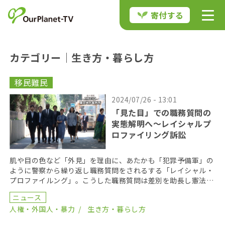
寄付する
カテゴリー｜生き方・暮らし方
移民難民
2024/07/26 - 13:01
「見た目」での職務質問の
実態解明へ〜レイシャルプ
ロファイリング訴訟
肌や目の色など「外見」を理由に、あたかも「犯罪予備軍」の
ように警察から繰り返し職務質問をされるする「レイシャル・
プロファイルング」。こうした職務質問は差別を助長し憲法違
反だとして、外国出身の男性３人が国などを訴えた裁判の […]
ニュース
人権・外国人・暴力
生き方・暮らし方