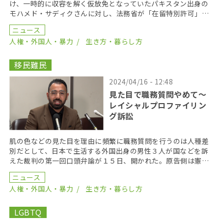
け、一時的に収容を解く仮放免となっていたパキスタン出身の
モハメド・サディクさんに対し、法務省が「在留特別許可」を
与えたことが２３日、分かった。サディクさんは「付与さ […]
ニュース
人権・外国人・暴力
生き方・暮らし方
移民難民
2024/04/16 - 12:48
見た目で職務質問やめて〜
レイシャルプロファイリン
グ訴訟
肌の色などの見た目を理由に頻繁に職務質問を行うのは人種差
別だとして、日本で生活する外国出身の男性３人が国などを訴
えた裁判の第一回口頭弁論が１５日、開かれた。原告側は憲法
違反にあたるとして、損害賠償を求めている。 人種や肌 […]
ニュース
人権・外国人・暴力
生き方・暮らし方
LGBTQ