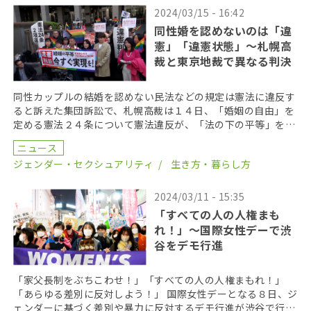
2024/03/15 - 16:42
同性婚を認めないのは「違
憲」「違憲状態」〜札幌高
裁と東京地裁で異なる判決
同性カップルの結婚を認めない民法などの規定は憲法に違反す
ると訴えた集団訴訟で、札幌高裁は１４日、「婚姻の自由」を
定める憲法２４条について憲法違反が、「法の下の平等」を定
めた憲法１４条は憲法違反だとする初の判断を下した。ま […]
ニュース
ジェンダー・セクシュアリティ
生き方・暮らし方
2024/03/11 - 15:35
「すべての人の人権まも
れ！」〜国際女性デーで渋
谷をデモ行進
「家父長制をぶちこわせ！」「すべての人の人権まもれ！」
「あらゆる差別に反対しよう！」 国際女性デーとなる８日、ジ
ェンダーに基づく差別や暴力に反対するデモ行進が渋谷で行わ