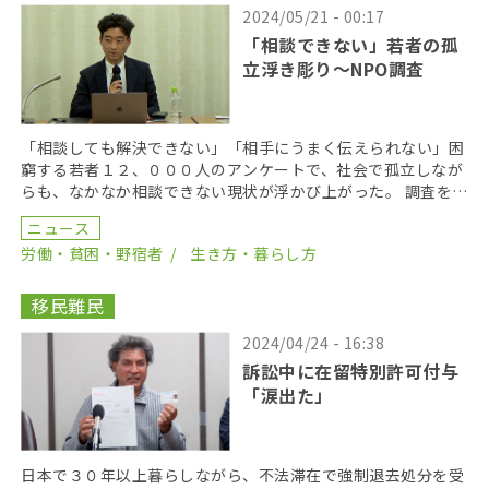
2024/05/21 - 00:17
「相談できない」若者の孤
立浮き彫り〜NPO調査
「相談しても解決できない」「相手にうまく伝えられない」困
窮する若者１２、０００人のアンケートで、社会で孤立しなが
らも、なかなか相談できない現状が浮かび上がった。 調査を行
ったのは、困窮している若者の支援などを行っているN […]
ニュース
労働・貧困・野宿者
生き方・暮らし方
移民難民
2024/04/24 - 16:38
訴訟中に在留特別許可付与
「涙出た」
日本で３０年以上暮らしながら、不法滞在で強制退去処分を受