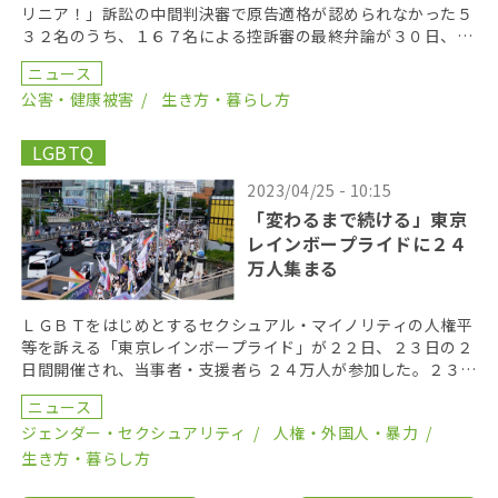
リニア！」訴訟の中間判決審で原告適格が認められなかった５
３２名のうち、１６７名による控訴審の最終弁論が３０日、東
京高裁で行われた。判決は１１月２８日。 控訴審原告の […]
ニュース
公害・健康被害
生き方・暮らし方
LGBTQ
2023/04/25 - 10:15
「変わるまで続ける」東京
レインボープライドに２４
万人集まる
ＬＧＢＴをはじめとするセクシュアル・マイノリティの人権平
等を訴える「東京レインボープライド」が２２日、２３日の２
日間開催され、当事者・支援者ら ２４万人が参加した。２３日
には渋谷を練り歩くデモ行進が行われ、昨年の５倍とな […]
ニュース
ジェンダー・セクシュアリティ
人権・外国人・暴力
生き方・暮らし方