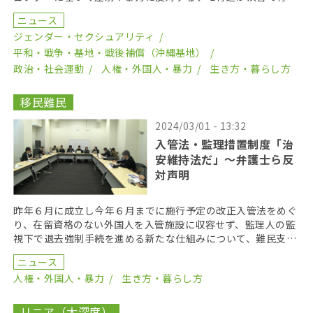
れ、４８０人のコールが街に響いた。４０分かけ国連大学 […]
ニュース
ジェンダー・セクシュアリティ
平和・戦争・基地・戦後補償（沖縄基地）
政治・社会運動
人権・外国人・暴力
生き方・暮らし方
移民難民
2024/03/01 - 13:32
入管法・監理措置制度「治
安維持法だ」〜弁護士ら反
対声明
昨年６月に成立し今年６月までに施行予定の改正入管法をめぐ
り、在留資格のない外国人を入管施設に収容せず、監理人の監
視下で退去強制手続を進める新たな仕組みについて、難民支援
を行う弁護士らが２月２６日、反対する声明を出した。 […]
ニュース
人権・外国人・暴力
生き方・暮らし方
リニア（大深度）