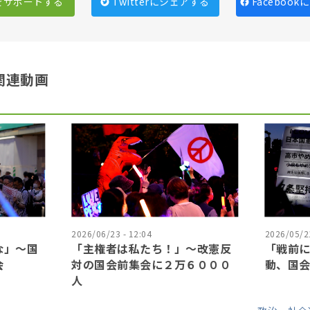
をサポートする
Twitterにシェアする
Faceboo
関連動画
2026/06/23 - 12:04
2026/05/21
な」〜国
「主権者は私たち！」〜改憲反
「戦前
会
対の国会前集会に２万６０００
動、国
人