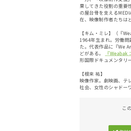
果してきた役割の重要
の屋台骨を支えるMED
在、映像制作者たちは
【キム・ミレ】（『We
1964年生まれ。労働
た。代表作品に『We Are
どがある。
『Weaba
形国際ドキュメンタリー映
【根来 祐】
映像作家。劇映画、テ
社会、女性のシャドー
こ