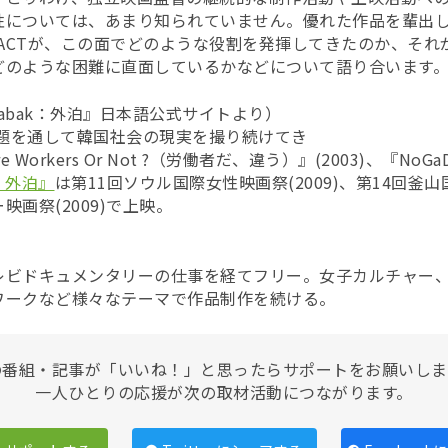
性については、あまり知られていません。優れた作品を輩出
IACTが、この面でどのような役割を発揮してきたのか、それ
どのような困難に直面しているかなどについて語り合います
abak：外泊』日本語公式サイトより）
問題を通して韓国社会の現実を撮り続けてき
 Workers Or Not ?（労働者だ、違う）』(2003)、『NoGa
k：外泊』
は第11回ソウル国際女性映画祭(2009)、第14回釜山国
画祭(2009)で上映。
レビドキュメンタリーの仕事を経てフリー。女子カルチャー
ワークなど様々なテーマで作品制作を続ける。
の番組・記事が「いいね！」と思ったらサポートをお願いしま
一人ひとりの応援が次の取材活動につながります。