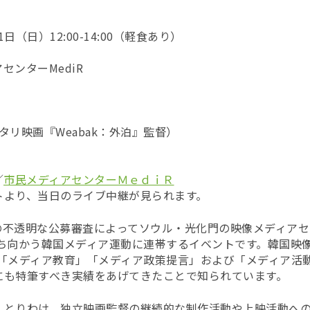
日（日）12:00-14:00（軽食あり）
センターMediR
タリ映画『Weabak：外泊』監督）
／
市民メディアセンターＭｅｄｉＲ
トより、当日のライブ中継が見られます。
準の不透明な公募審査によってソウル・光化門の映像メディア
に立ち向かう韓国メディア運動に連帯するイベントです。韓国映
でも「メディア教育」「メディア政策提言」および「メディア活
にも特筆すべき実績をあげてきたことで知られています。
とりわけ、独立映画監督の継続的な制作活動や上映活動への支