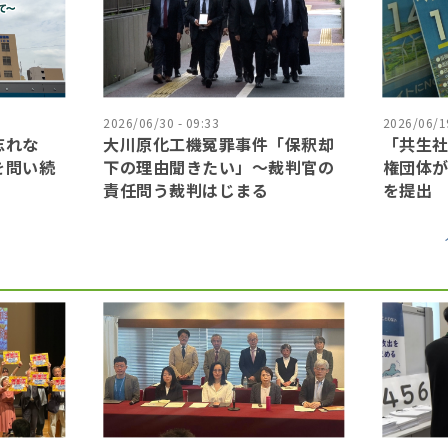
2026/06/30 - 09:33
2026/06/19
忘れな
大川原化工機冤罪事件「保釈却
「共生
を問い続
下の理由聞きたい」〜裁判官の
権団体
責任問う裁判はじまる
を提出