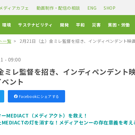
メディアカフェ
動画制作・配信の相談
ENG
SHOP
環境
サステナビリティ
開発
平和
災害
貧困・労働
ト一覧
2月21日（土）金ミレ監督を招き、インディペンデント映画
1 - 09:00
）金ミレ監督を招き、インディペンデント
帯イベント
Facebookにシェアする
ーMEDIACT（メディアクト）を救え！
MEDIACTの灯を消すな！メディアセンーの存在意義を考え