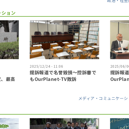
政治・社会
ーション
2025/12/24 - 11:06
2025/06/06
提訴報道で名誉毀損〜控訴審で
提訴報
確定、最高
もOurPlanet-TV敗訴
OurPla
メディア・コミュニケーシ