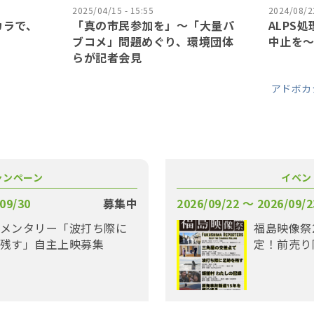
2025/04/15 - 15:55
2024/08/22
カラで、
「真の市民参加を」〜「大量パ
ALPS
ブコメ」問題めぐり、環境団体
中止を
らが記者会見
アドボカ
ャンペーン
イベン
09/30
募集中
2026/09/22 〜 2026/09/2
メンタリー「波打ち際に
福島映像祭
残す」自主上映募集
定！前売り