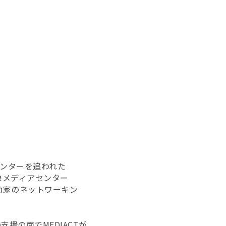
センターを追われた
像メディアセンター
動家のネットワーキン
援の面でMEDIACTが