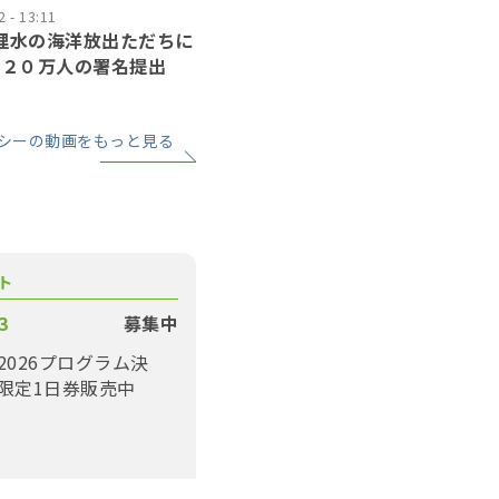
 - 13:11
処理水の海洋放出ただちに
〜２０万人の署名提出
シーの動画をもっと見る
ト
3
募集中
2026プログラム決
限定1日券販売中