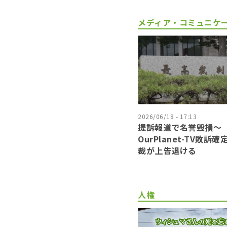
メディア・コミュニケ
2026/06/18 - 17:13
提訴報道で名誉毀損〜
OurPlanet-TV敗訴
裁が上告退ける
人権