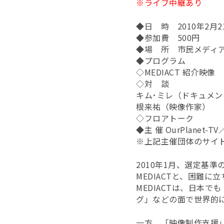
※ライブ中継あり
◆日 時 2010年2月21
◆参加費 500円
◆場 所 市民メディア
◆プログラム
◇MEDIACT 紹介映像
◇対 談
キム･ミレ（ドキュメン
根来祐（映像作家）
◇フロアトーク
◆主 催 OurPlanet-TV
※上記主催団体のサイ
2010年1月、選定基
MEDIACTと、困難
MEDIACTは、日本
グ」などの面で世界的
一方、「映像制作支援」