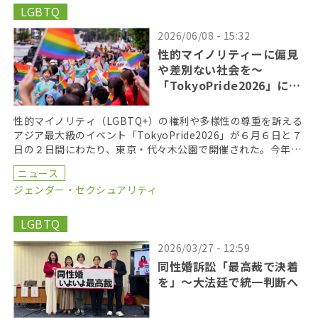
LGBTQ
2026/06/08 - 15:32
性的マイノリティーに偏見
や差別ない社会を〜
「TokyoPride2026」に２
７万人
性的マイノリティ（LGBTQ+）の権利や多様性の尊重を訴える
アジア最大級のイベント「TokyoPride2026」が６月６日と７
日の２日間にわたり、東京・代々木公園で開催された。今年の
テーマは、「多様性と平等がひらく未来 […]
ニュース
ジェンダー・セクシュアリティ
LGBTQ
2026/03/27 - 12:59
同性婚訴訟「最高裁で決着
を」〜大法廷で統一判断へ