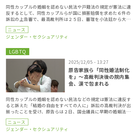
同性カップルの婚姻を認めない民法や戸籍法の規定が憲法に違
反するとして、同性カップルらが国に損害賠償を求めた６件の
訴訟の上告審で、最高裁判所は２５日、審理を小法廷から大法
廷に移すことを決定した。早ければ、２０２６年度内に口 […]
ニュース
ジェンダー・セクシュアリティ
LGBTQ
2025/12/05 - 13:27
原告家族ら「同性婚法制化
を」〜高裁判決後の院内集
会、涙で包まれる
同性カップルの婚姻を認めない民法などの規定は憲法に違反す
ると訴えた「結婚の自由をすべての人に」訴訟の高裁判決が出
揃ったことを受け、原告らは２日、国会議員に早期の婚姻法制
化を求める院内集会を開いた。５４人の国会議員が参加し […]
ニュース
ジェンダー・セクシュアリティ