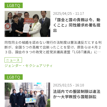
LGBTQ
2025/04/25 - 11:17
「国会と国の責務は今、動
くこと」同性婚求め署名提
出
同性同士の結婚を認めない現行の法制度は憲法違反だとする判
断が、全国５つの高裁で出揃ったことを受け、原告らは４月２
３日、国会の９つの政党と超党派議員連盟「LGBT議員」に対
し、同性婚の法制化を求める要請書と約３万筆の署名を […]
ニュース
ジェンダー・セクシュアリティ
LGBTQ
2025/02/15 - 16:10
法廷内での服装制限は違法
か〜大学教授ら国賠訴訟