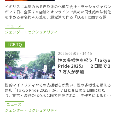
イギリスに本部のある自然派の化粧品会社・ラッシュジャパン
が２７日、全国７８店舗とオンラインで集めた同性婚の法制化
を求める署名約４万筆を、超党派で作る「LGBTに関する課題
を考える議員連盟」に提出した。 ラッシュジャパンは […]
ニュース
ジェンダー・セクシュアリティ
LGBTQ
2025/06/09 - 14:45
性の多様性を祝う「Tokyo
Pride 2025」 ２日間で２
７万人が参加
性的マイノリティやその支援者らが集い、性の多様性を讃える
祭典「Tokyo Pride 2025」が、７日と８日の２日間にわた
り、東京・渋谷の代々木公園で開催された。主催者によると、
２日間でのべ２７万人が来場した。 ８日に […]
ニュース
ジェンダー・セクシュアリティ