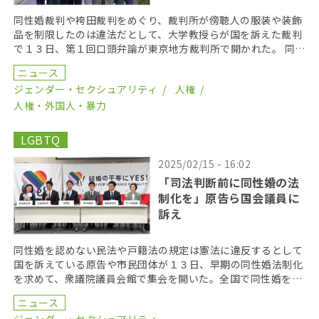
同性婚裁判や袴田裁判をめぐり、裁判所が傍聴人の服装や装飾
品を制限したのは違法だとして、大学教授らが国を訴えた裁判
で１３日、第１回口頭弁論が東京地方裁判所で開かれた。 同性
婚訴訟が行われた福岡地方裁判所に、レインボー柄の靴 […]
ニュース
ジェンダー・セクシュアリティ
人権
人権・外国人・暴力
LGBTQ
2025/02/15 - 16:02
「司法判断前に同性婚の法
制化を」原告ら国会議員に
訴え
同性婚を認めない民法や戸籍法の規定は憲法に違反するとして
国を訴えている原告や市民団体が１３日、早期の同性婚法制化
を求めて、衆議院議員会館で集会を開いた。全国で同性婚を求
めて裁判を争っている原告のほか、与野党の国会議員７０ […]
ニュース