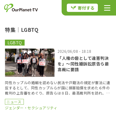
寄付する
特集｜LGBTQ
LGBTQ
2026/06/08 - 18:18
「人権の砦として違憲判決
を」〜同性婚訴訟原告ら最
高裁に要請
同性カップルの婚姻を認めない民法や戸籍法の規定が憲法に違
反するとして、同性カップルらが国に損害賠償を求めた６件の
裁判の上告審をめぐり、原告らは８日、最高裁判所を訪れ、違
憲判決を出すよう求める署名を提出した。 原告らは最高 […]
ニュース
ジェンダー・セクシュアリティ