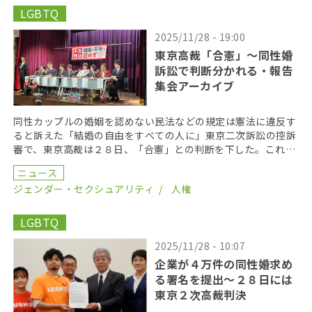
LGBTQ
2025/11/28 - 19:00
東京高裁「合憲」〜同性婚
訴訟で判断分かれる・報告
集会アーカイブ
同性カップルの婚姻を認めない民法などの規定は憲法に違反す
ると訴えた「結婚の自由をすべての人に」東京二次訴訟の控訴
審で、東京高裁は２８日、「合憲」との判断を下した。これ
で、２０１９年以降に全国５ヵ所で提訴された同性婚集団訴
ニュース
[…]
ジェンダー・セクシュアリティ
人権
LGBTQ
2025/11/28 - 10:07
企業が４万件の同性婚求め
る署名を提出〜２８日には
東京２次高裁判決