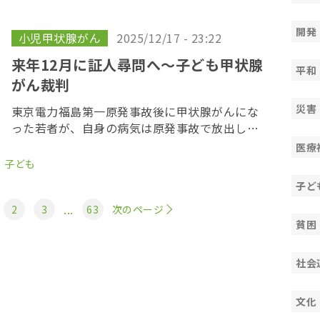
は９日、女性側の上告を棄却した。退去と家賃
相当分の賠 […]
開発
小児甲状腺がん
2025/12/17 - 23:22
来年12月に証人尋問へ〜子ども甲状腺
平和
がん裁判
災害
東京電力福島第一原発事故後に甲状腺がんにな
った若者が、自身の病気は原発事故で放出した
放射性物質が原因だとして、東京電力に損害賠
医療
償を求めた「３１１子ども甲状腺がん裁判」の
子ども
第１６回口頭弁論が１２月１７日、東京地裁で
子ど
開かれた。 […]
...
2
3
63
次のページ
貧困
社会
文化