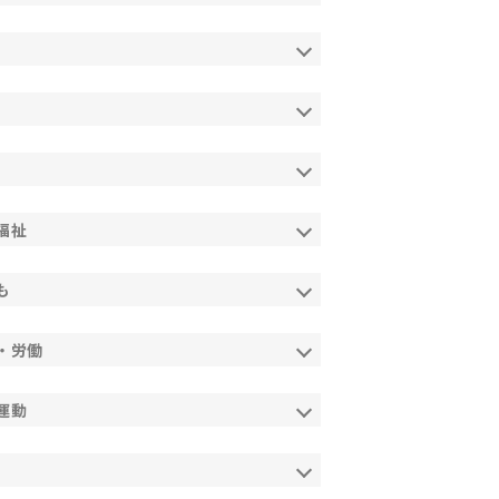
福祉
も
・労働
運動