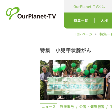
OurPlanet-TVとは
特集一覧
人権
TOPページ
特集一
特集｜小児甲状腺がん
ニュース
原発事故
公害・健康被害