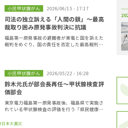
かれた。裁 […]
小児甲状腺がん
2026/06/15 - 17:17
20
司法の独立訴える「人間の鎖」〜最高
裁取り囲み原発事故判決に抗議
福島第一原発事故の避難者が東電と国を訴えた
裁判をめぐり、国の責任を否定した最高裁判決
から６月１７日で４年目を迎えるのを前に、原
告や支援者らが１５日、最高裁判所を取り囲む
「人間の鎖」を行い、司法の独立を訴えた。 呼
びかけた […]
小児甲状腺がん
2026/05/22 - 16:28
鈴木元氏が部会長再任〜甲状腺検査評
価部会
東京電力福島第一原発事故後、福島県で実施さ
れている甲状腺検査の評価を行う「県民健康調
査」甲状腺検査評価部会の２６回会合が２２
日、福島市で開かれた。昨年７月に委員の任期
東日本大震災