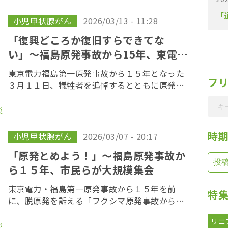
り、激しく意見が交わされた。 手術を受けた患
「
者〜分か […]
小児甲状腺がん
2026/03/13 - 11:28
「復興どころか復旧すらできてな
い」〜福島原発事故から15年、東電本
社前で抗議行動
東京電力福島第一原発事故から１５年となった
フ
３月１１日、犠牲者を追悼するとともに原発の
再稼働に反対する抗議行動が東京電力本社前で
行われた。１４１団体が賛同し、約２００人が
災
参加して声を上げた。 呼びかけたのは、脱原発
を掲げる […]
時
小児甲状腺がん
2026/03/07 - 20:17
「原発とめよう！」〜福島原発事故か
ら１５年、市民らが大規模集会
東京電力・福島第一原発事故から１５年を前
特
に、脱原発を訴える「フクシマ原発事故から１
５年 とめよう原発３・７全国集会」が東京・
リニ
渋谷の代々木公園で開かれ、８５００人が参加
災