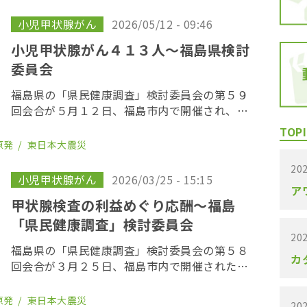
を終え、委員が改選されてから初の開催とな
り、鈴木元保内 […]
小児甲状腺がん
2026/05/12 - 09:46
小児甲状腺がん４１３人〜福島県検討
委員会
福島県の「県民健康調査」検討委員会の第５９
回会合が５月１２日、福島市内で開催され、穿
刺吸引細胞診で新たに悪性ないし悪性疑いと診
TOPI
断された患者が２例増え、３６７人となった。
原発
東日本大震災
２０１９年までにがん登録で把握された集計外
202
の患者４７ […]
小児甲状腺がん
2026/03/25 - 15:15
ア
甲状腺検査の利益めぐり応酬〜福島
「県民健康調査」検討委員会
202
福島県の「県民健康調査」検討委員会の第５８
カ
回会合が３月２５日、福島市内で開催された。
原発事故から１５年が経過し、多くの調査が終
わる中、現在も継続している甲状腺検査をめぐ
原発
東日本大震災
202