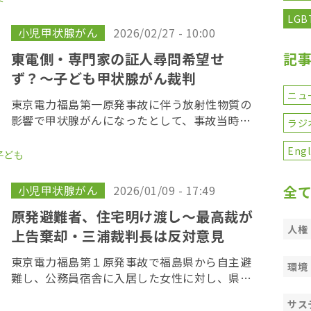
した。 集会は、「さようなら原発１０００万人
LGB
アクション […]
小児甲状腺がん
2026/02/27 - 10:00
東電側・専門家の証人尋問希望せ
記
ず？〜子ども甲状腺がん裁判
ニュ
東京電力福島第一原発事故に伴う放射性物質の
影響で甲状腺がんになったとして、事故当時、
ラジ
福島県内に住んでいた若者が東京電力に損害賠
償を求めた「３１１子ども甲状腺がん裁判」の
Engl
子ども
第１７回口頭弁論が３月４日、東京地方裁判所
で開かれた […]
小児甲状腺がん
2026/01/09 - 17:49
全
原発避難者、住宅明け渡し〜最高裁が
人権
上告棄却・三浦裁判長は反対意見
東京電力福島第１原発事故で福島県から自主避
環境
難し、公務員宿舎に入居した女性に対し、県が
住宅の明け渡しと損害賠償を求めた訴訟の上告
サス
審判決で、最高裁第２小法廷（三浦守裁判長）