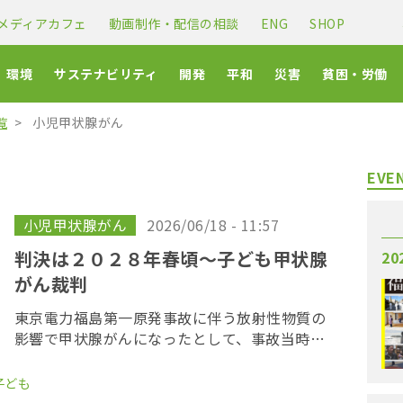
メディアカフェ
動画制作・配信の相談
ENG
SHOP
環境
サステナビリティ
開発
平和
災害
貧困・労働
覧
小児甲状腺がん
EVE
小児甲状腺がん
2026/06/18 - 11:57
判決は２０２８年春頃〜子ども甲状腺
20
がん裁判
東京電力福島第一原発事故に伴う放射性物質の
影響で甲状腺がんになったとして、事故当時、
福島県内に住んでいた若者が東京電力に損害賠
償を求めた「３１１子ども甲状腺がん裁判」の
子ども
第１８回口頭弁論が２０２６年６月１７日に開