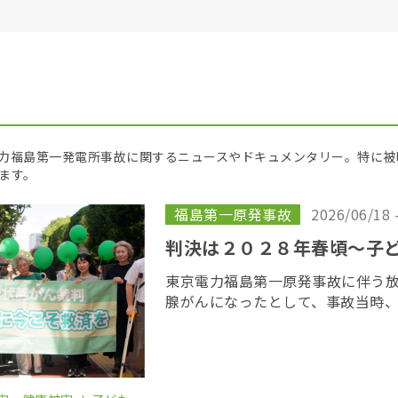
京電力福島第一発電所事故に関するニュースやドキュメンタリー。特に
ます。
福島第一原発事故
2026/06/18 
判決は２０２８年春頃〜子
東京電力福島第一原発事故に伴う
腺がんになったとして、事故当時
若者が東京電力に損害賠償を求め
がん裁判」の第１８回口頭弁論が
開かれた。裁 […]