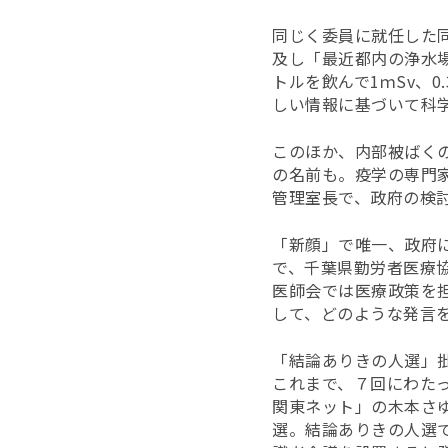
同じく委員に就任した
及し「最近都内の浄水場
トルを飲んで1ｍSv、0
しい情報に基づいて科
このほか、内部被ばく
の名前も。疫学の専門
管理室長で、政府の検
「新顔」で唯一、政府
で、千葉県勤労者医療
医師会では医療政策を
して、どのような発言
「結論ありきの人選」
これまで、７回にわた
関東ネット」の木本さ
選。結論ありきの人選