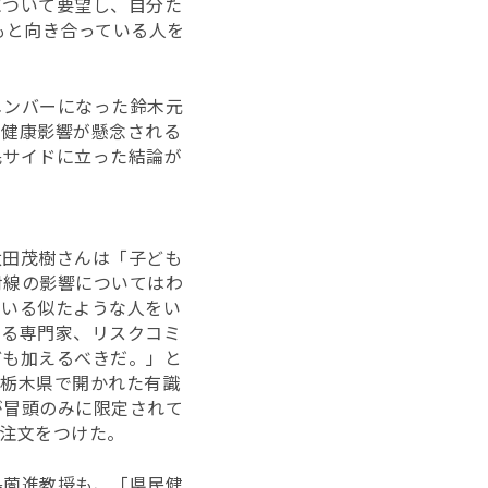
について要望し、自分た
もと向き合っている人を
メンバーになった鈴木元
て健康影響が懸念される
民サイドに立った結論が
太田茂樹さんは「子ども
射線の影響についてはわ
ている似たような人をい
いる専門家、リスクコミ
ども加えるべきだ。」と
や栃木県で開かれた有識
が冒頭のみに限定されて
注文をつけた。
島薗進教授も、「県民健