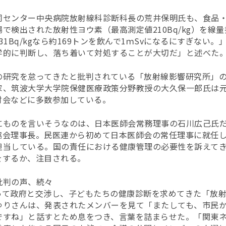
同センター中央病院放射線科診断科長の荒井保明氏も、食品
で検出された放射性ヨウ素（最高測定値210Bq/kg）を線量
.31Bq/kgなら約169トンを飲んで1ｍSvになるにすぎない
学的に判断し、落ち着いて対処することが大切だ」と述べた
の研究を怠ってきたと批判されている「放射線影響研究所」
家、筑波大学大学院保健医療政策分野教授の大久保一郎氏は
討会などに多数参加している。
にものを言いそうなのは、日本医師会常務理事の石川広己氏
協会理事長。民医連から初めて日本医師会の常任理事に就任
担当している。国の責任における健康管理の必要性を訴えて
をするか、注目される。
批判の声、続々
って政府と交渉し、子どもたちの健康診断を求めてきた「放
ゆりさんは、発表されたメンバーを見て「またしても、市民
ですね」と話すとため息をつき、言葉を詰まらせた。「関東