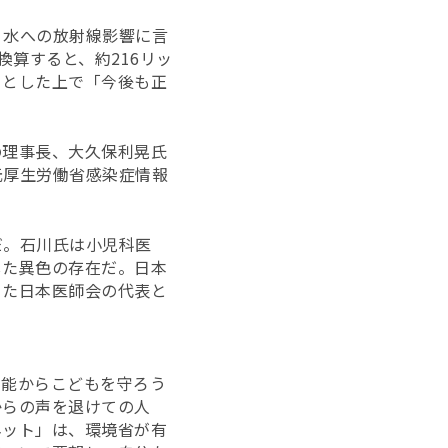
・水への放射線影響に言
換算すると、約216リッ
。」とした上で「今後も正
。
の理事長、大久保利晃氏
元厚生労働省感染症情報
だ。石川氏は小児科医
した異色の存在だ。日本
きた日本医師会の代表と
射能からこどもを守ろう
からの声を退けての人
ネット」は、環境省が有