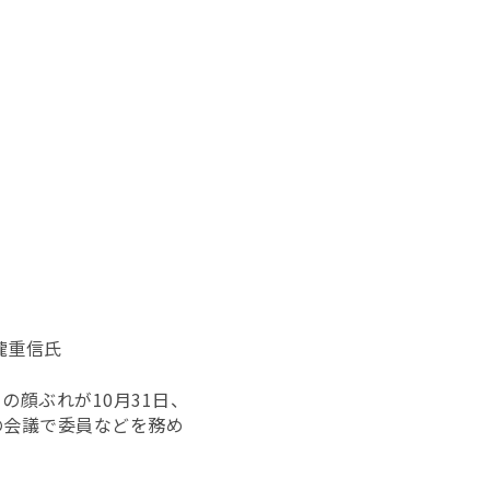
瀧重信氏
顔ぶれが10月31日、
の会議で委員などを務め