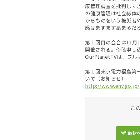
康管理調査を批判して
の健康管理は社会総体
からものをいう被災者
感はますます高まるだ
第１回目の会合は11月
開催される。傍聴申し
OurPlanetTVは
第１回東京電力福島第
いて（お知らせ）
http://www.env.go.jp/
こ
取材