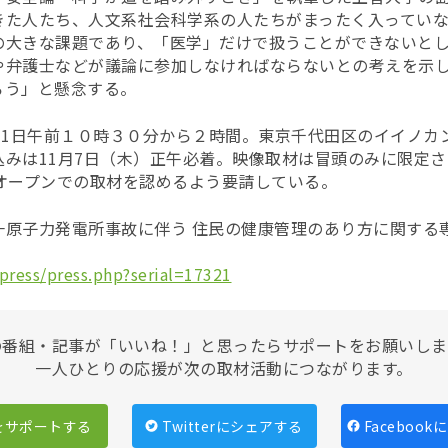
きた人たち、人文系社会科学系の人たちがまったく入ってい
の大きな課題であり、「医学」だけで扱うことができないと
や弁護士などが議論に参加しなければならないとの考えを示
ろう」と懸念する。
11日午前１０時３０分から２時間。東京千代田区のイイノカ
込みは11月7日（木）正午必着。映像取材は冒頭のみに限定
、フルオープンでの取材を認めるよう要請している。
一原子力発電所事故に伴う 住民の健康管理のあり方に関する
press/press.php?serial=17321
の番組・記事が「いいね！」と思ったらサポートをお願いしま
一人ひとりの応援が次の取材活動につながります。
をサポートする
Twitterにシェアする
Faceboo