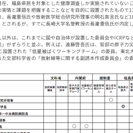
現在、福島県民を対象とした健康調査しか実施されていない
実情と課題を把握することなどを目的に設置されたもので11
は、長瀧重信氏や放射医学総合研究所理事の明石真言氏など1
」とされるが、すでに長崎大学名誉教授の長瀧重信氏が内定
以外は、これまでに国や自治体が設置した委員会やICRPな
前」がずらりと並ぶ。例えば、遠藤啓吾氏は、官邸の原子力
年に設置された「低量被ばくワーキングチーム」の委員。東北
れた文部科学省の「放射線等に関する副読本作成委員会」の