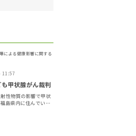
被曝による健康影響に関する
- 11:57
ども甲状腺がん裁判
放射性物質の影響で甲状
、福島県内に住んでいた
た「３１１子ども甲状腺
２０２６年６月１７日に