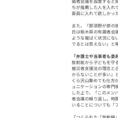
識者会議を設置すると
ちが推薦した人を入れ
委員に入れて欲しかっ
また、「那須野が原の
氏は栃木県の有識者会
ような被ばく状況にな
でるとは思えない」と
「弁護士や当事者も委
放射能から子どもを守
被災者支援法の理念と
からないことが多い」
くら沢山集めても仕方
ュニケーションの専門
した上で、「このメン
者会議の繰り返し。時
いることについても「
『つくられた「放射線