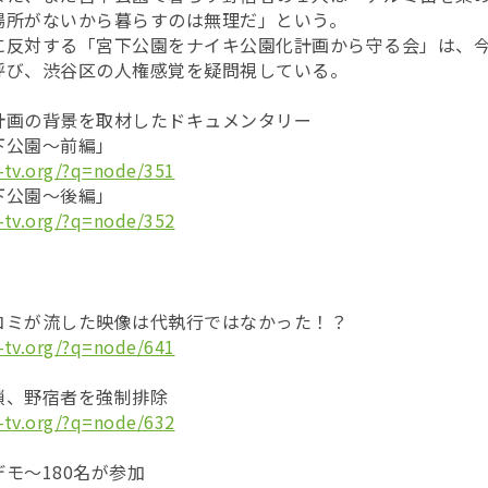
場所がないから暮らすのは無理だ」という。
反対する「宮下公園をナイキ公園化計画から守る会」は、今
呼び、渋谷区の人権感覚を疑問視している。
計画の背景を取材したドキュメンタリー
下公園～前編」
-tv.org/?q=node/351
下公園～後編」
-tv.org/?q=node/352
コミが流した映像は代執行ではなかった！？
-tv.org/?q=node/641
鎖、野宿者を強制排除
-tv.org/?q=node/632
モ～180名が参加