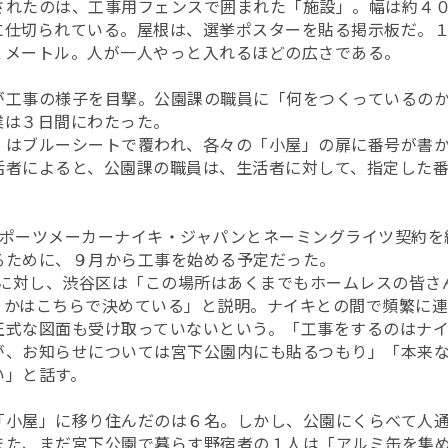
れたのは、工事用フェンスで囲まれた「施設」。幅は約４０
に仕切られている。屋根は、選挙ポスターを貼る掲示板だ。
２メートル。人が一人やっと入れるほどの広さである。
工事の様子を目撃。公園課の職員に「何をつくっているのか
業は３日間にわたった。
はブルーシートで覆われ、各々の「小屋」の扉に番号が書か
活者によると、公園課の職員は、生活者に対して、指定した
ポーツメーカーナイキ・ジャパンとネーミングライツ契約を
るために、９月から工事を始める予定だった。
Vの取材に対し、渋谷区は「この場所はあくまでもホームレスの皆
うかはこちらで決めている」と説明。ナイキとの間で頻繁に
正式な図面も受け取っていないという。「工事をするのはナ
が、お知らせについては宮下公園内にも貼るつもり」「本来
い」と話す。
小屋」に移り住んだのは６名。しかし、公園にくらべて人通
また、まだ宮下公園で暮らす野宿者の１人は「アルミ缶を集