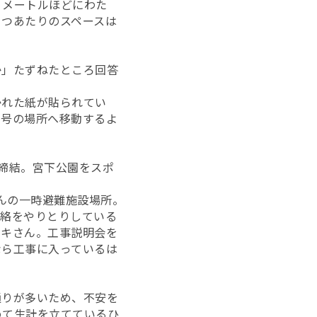
メートルほどにわた
１つあたりのスペースは
」たずねたところ回答
れた紙が貼られてい
番号の場所へ移動するよ
締結。宮下公園をスポ
さんの一時避難施設場所。
連絡をやりとりしている
イキさん。工事説明会を
なら工事に入っているは
りが多いため、不安を
めて生計を立てているひ