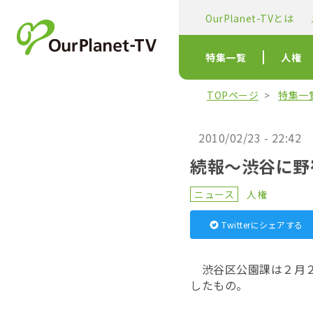
OurPlanet-TVとは
特集一覧
人権
TOPページ
特集一
2010/02/23 - 22:42
続報～渋谷に野
ニュース
人権
Twitterにシェアする
渋谷区公園課は２月２
したもの。