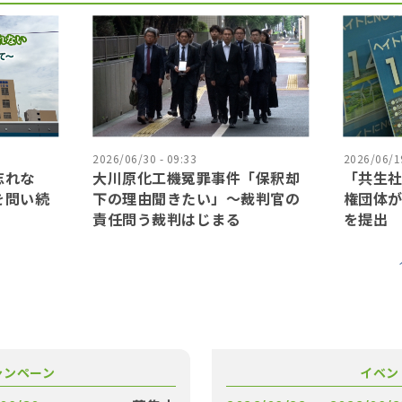
2026/06/30 - 09:33
2026/06/19
忘れな
大川原化工機冤罪事件「保釈却
「共生
を問い続
下の理由聞きたい」〜裁判官の
権団体
責任問う裁判はじまる
を提出
ャンペーン
イベン