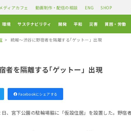
メディアカフェ
動画制作・配信の相談
ENG
SHOP
環境
サステナビリティ
開発
平和
災害
貧困・労働
覧
続報～渋谷に野宿者を隔離する｢ゲットー」出現
宿者を隔離する｢ゲットー」出現
Facebookにシェアする
日、宮下公園の駐輪場脇に「仮設住居」を設置した。野宿者