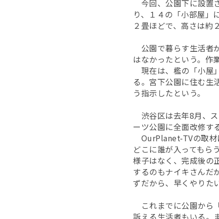
今回、公園下に設置さ
り、１４の「小部屋」
２畳ほどで、高さは約
公園で暮らす生活者が
はなかったという。作
現在は、檻の「小屋」
る。宮下公園に住む生
う指示したという。
渋谷区は去年8月、ス
ーツ公園に全面改修す
OurPlanet-T
どこに誰が入ってもら
様子はなく、完成後の
するのもナイキさんだ
ずだから、早くやりた
これまでに公園から「
訴える生活者もいる。