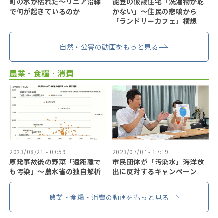
町の水が枯れた～リニア沿線
能登の仮設住宅「洗濯物が乾
で何が起きているのか
かない」〜住民の悲鳴から
「ランドリーカフェ」構想
自然・公害の動画をもっと見る
農業・食糧・消費
2023/08/21 - 09:59
2023/07/07 - 17:19
原発事故後の野菜「遠距離で
市民団体が「汚染水」海洋放
も汚染」〜農水省の独自解析
出に反対するキャンペーン
農業・食糧・消費の動画をもっと見る