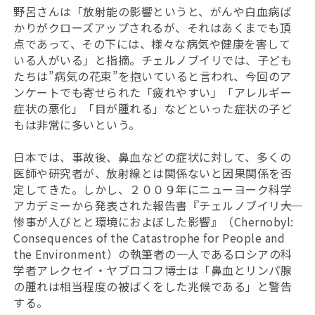
野呂さんは「放射能の影響というと、がんや白血病ば
かりがクローズアップされるが、それはあくまでも頂
点であって、その下には、様々な病気や健康を害して
いる人がいる」と指摘。チェルノブイリでは、子ども
たちは”病気の花束”を抱いていると言われ、今回のア
ンケートでも寄せられた「疲れやすい」「アレルギー
症状の悪化」「目が腫れる」などといった症状の子ど
もは非常に多いという。
日本では、事故後、鼻血などの症状に対して、多くの
医師や研究者が、放射線とは関係ないと因果関係を否
定してきた。しかし、２００９年にニューヨーク科学
アカデミーから発表された報告書『チェルノブイリ――大
惨事が人びとと環境におよぼした影響』（Chernobyl:
Consequences of the Catastrophe for People and
the Environment）の執筆者の一人であるロシアの科
学者アレクセイ・ヤブロコフ博士は「鼻血とリンパ腺
の腫れは相当程度の被ばくをした兆候である」と警告
する。