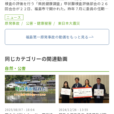
検査の評価を行う「県民健康調査」甲状腺検査評価部会の２６
回会合が２２日、福島市で開かれた。昨年７月に委員の任期を
終え、委員が改選されてから初の開催となり、鈴木元保内 […]
ニュース
原発事故
公害・健康被害
東日本大震災
福島第一原発事故の動画をもっと見る
同じカテゴリーの関連動画
自然・公害
2025/08/07 - 18:04
2024/12/26 - 13:55