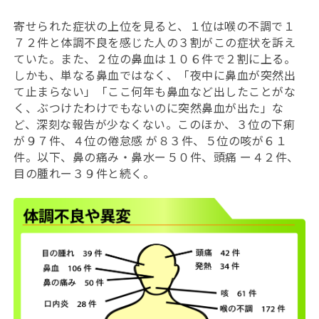
寄せられた症状の上位を見ると、１位は喉の不調で１
７２件と体調不良を感じた人の３割がこの症状を訴え
ていた。また、２位の鼻血は１０６件で２割に上る。
しかも、単なる鼻血ではなく、「夜中に鼻血が突然出
て止まらない」「ここ何年も鼻血など出したことがな
く、ぶつけたわけでもないのに突然鼻血が出た」な
ど、深刻な報告が少なくない。このほか、３位の下痢
が９７件、４位の倦怠感 が８３件、５位の咳が６１
件。以下、鼻の痛み・鼻水ー５０件、頭痛 ー４２件、
目の腫れー３９件と続く。