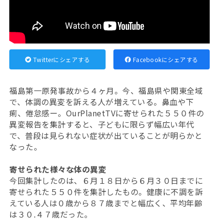
Twitterにシェアする
Facebookにシェアする
福島第一原発事故から４ヶ月。今、福島県や関東全域
で、体調の異変を訴える人が増えている。鼻血や下
痢、倦怠感ー。OurPlanetTVに寄せられた５５０件の
異変報告を集計すると、子どもに限らず幅広い年代
で、普段は見られない症状が出ていることが明らかと
なった。
寄せられた様々な体の異変
今回集計したのは、６月１８日から６月３０日までに
寄せられた５５０件を集計したもの。健康に不調を訴
えている人は０歳から８７歳までと幅広く、平均年齢
は３０.４７歳だった。