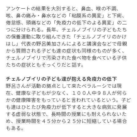
アンケートの結果を大別すると、鼻血、喉の不調、
咳、鼻の痛み・鼻水などの「粘膜系の異変」と下痢、
倦怠感、頭痛などの「免疫力の低下のよる異変」の二
つに分けられる。長年、チェルノブイリの子どもたち
の保養運動に取り組んできた「チェルノブイリのかけ
はし」代表の野呂美加さんによると講演会などで母親
から質問される子ども達の症状も同様のものが多く、
チェルノブイリで汚染された食べ物を食べている子供
たちの症状ともそっくりだと話す。
チェルノブイリの子ども達が抱える免疫力の低下
野呂さんが活動の拠点として来たベラルーシでは現
在、健康な子どもが少なく、１００人中９８人が何ら
かの健康障害をもっていると言われているという。子ど
も達はひとたび免疫力が低下すると大きな病気に発展
する虚弱な状態で、長時間の授業にも耐えられないた
め、授業時間を４５分から２５分に短縮している場合
もある。