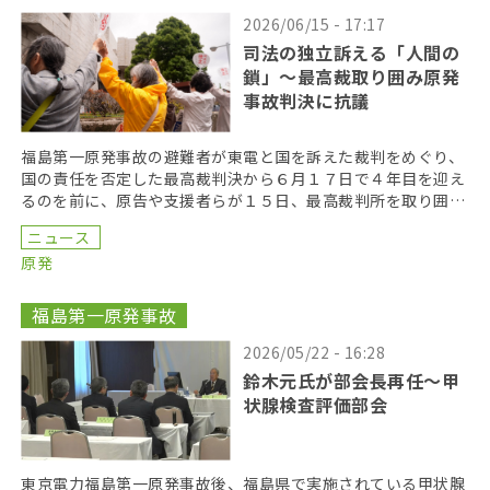
2026/06/15 - 17:17
司法の独立訴える「人間の
鎖」〜最高裁取り囲み原発
事故判決に抗議
福島第一原発事故の避難者が東電と国を訴えた裁判をめぐり、
国の責任を否定した最高裁判決から６月１７日で４年目を迎え
るのを前に、原告や支援者らが１５日、最高裁判所を取り囲む
「人間の鎖」を行い、司法の独立を訴えた。 呼びかけた […]
ニュース
原発
福島第一原発事故
2026/05/22 - 16:28
鈴木元氏が部会長再任〜甲
状腺検査評価部会
東京電力福島第一原発事故後、福島県で実施されている甲状腺