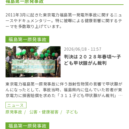
福島第一原発事故
2011年3月に起きた東京電力福島第一発電所事故に関するニュ
ースやドキュメンタリー。特に被曝による健康影響に関するテ
ーマを多数取り上げています。
福島第一原発事故
2026/06/18 - 11:57
判決は２０２８年春頃〜子
ども甲状腺がん裁判
東京電力福島第一原発事故に伴う放射性物質の影響で甲状腺が
んになったとして、事故当時、福島県内に住んでいた若者が東
京電力に損害賠償を求めた「３１１子ども甲状腺がん裁判」の
第１８回口頭弁論が２０２６年６月１７日に開かれた。裁 […]
ニュース
原発事故
公害・健康被害
子ども
福島第一原発事故