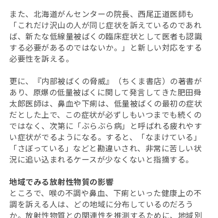
また、北海道がんセンターの院長、西尾正道医師も
「これだけ沢山の人が同じ症状を訴えているのであれ
ば、新たな低線量被ばくの臨床症状として医者も認識
する必要があるのではないか。」と新しい対応をする
必要性を訴える。
更に、『内部被ばくの脅威』（ちくま書店）の著書が
あり、原爆の低量被ばくに関して発言してきた肥田舜
太郎医師は、鼻血や下痢は、低量被ばくの最初の症状
だとした上で、この症状が必ずしもいつまでも続くの
ではなく、次第に「ぶらぶら病」と呼ばれる疲れやす
い症状がでるようになる。すると、「なまけている」
「さぼっている」などと勘違いされ、非常に苦しい状
況に追い込まれるケースが少なくないと指摘する。
地域でみる放射性物質の影響
ところで、喉の不調や鼻血、下痢といった健康上の不
調を訴える人は、どの地域に分布しているのだろう
か。放射性物質との関連性を推測するために、地域別