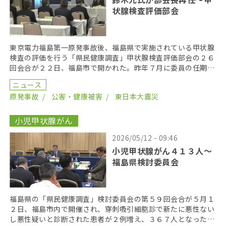
状腺検査評価部会
東京電力福島第一原発事故後、福島県で実施されている甲状腺
検査の評価を行う「県民健康調査」甲状腺検査評価部会の２６
回会合が２２日、福島市で開かれた。昨年７月に委員の任期を
終え、委員が改選されてから初の開催となり、鈴木元保内 […]
ニュース
原発事故
公害・健康被害
東日本大震災
小児甲状腺がん
2026/05/12 - 09:46
小児甲状腺がん４１３人〜
福島県検討委員会
福島県の「県民健康調査」検討委員会の第５９回会合が５月１
２日、福島市内で開催され、穿刺吸引細胞診で新たに悪性ない
し悪性疑いと診断された患者が２例増え、３６７人となった。