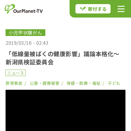
寄付する
小児甲状腺がん
2019/03/16 - 02:43
「低線量被ばくの健康影響」議論本格化〜
新潟県検証委員会
ニュース
原発事故
公害・健康被害
保健・医療・福祉
子ども