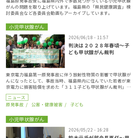
福島原発事故後に福島県内外で多数見つかっている小児甲状腺
がんの問題を取り上げています。福島県の「県民健康調査」検
討委員会など各委員会動画もアーカイブしています。
小児甲状腺がん
2026/06/18 - 11:57
判決は２０２８年春頃〜子
ども甲状腺がん裁判
東京電力福島第一原発事故に伴う放射性物質の影響で甲状腺が
んになったとして、事故当時、福島県内に住んでいた若者が東
京電力に損害賠償を求めた「３１１子ども甲状腺がん裁判」の
第１８回口頭弁論が２０２６年６月１７日に開かれた。裁 […]
ニュース
原発事故
公害・健康被害
子ども
小児甲状腺がん
2026/05/22 - 16:28
鈴木元氏が部会長再任〜甲