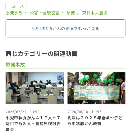
２０１９年までにがん登録で把握された集計外の患者４７ […]
ニュース
原発事故
公害・健康被害
原発
東日本大震災
小児甲状腺がんの動画をもっと見る
同じカテゴリーの関連動画
原発事故
2026/07/23 - 13:58
2026/06/18 - 11:57
小児甲状腺がん４１７人〜７
判決は２０２８年春頃〜子ど
巡目でも３人・福島県検討委
も甲状腺がん裁判
員会