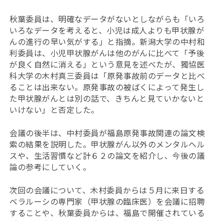
秋葉委員は、明確なデータがないとしながらも「いろ
いろなデータを考えると、小児は成人よりも甲状腺が
んの進行の早い気がする」と指摘。新潟大学の中村和
利委員は、小児甲状腺がんは他のがんに比べて「予後
が良く自然に消える」という意見を述べたが、獨協医
科大学の木村真三委員は「原発事故前のデータと比べ
ることは出来ない。原発事故の被ばくによって発生し
た甲状腺がんとは別の話で、きちんと見ていかないと
いけない」と否定した。
会議の後半は、中村委員が福島原発事故関連の論文検
索の結果を説明した。甲状腺がん以外のメンタルヘル
スや、生活習慣など計６２の論文を紹介し、今後の議
論の参考にしていく。
次回の会議について、木村委員からは５月に来日する
ベラルーシの専門家（甲状腺の臨床医）を会議に招聘
することや、秋葉委員からは、福島で開催されている