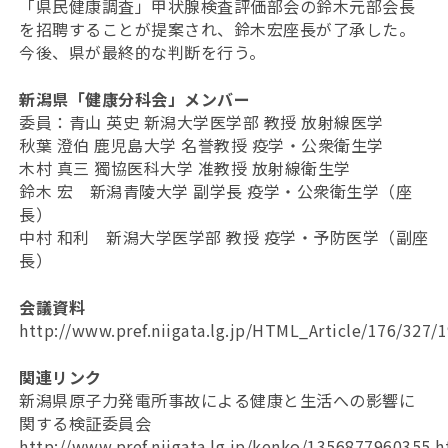
「県民健康調査」甲状腺検査評価部会の鈴木元部会長
を招聘することが提案され、鈴木宏座長が了承した。
今後、県が最終的な判断を行う。
新潟県「健康分科会」メンバー
委員：青山 英史 新潟大学医学部 教授 放射線医学
秋葉 澄伯 鹿児島大学 名誉教授 疫学・公衆衛生学
木村 真三 獨協医科大学 准教授 放射線衛生学
鈴木 宏 新潟青陵大学 副学長 疫学・公衆衛生学（座
長）
中村 和利 新潟大学医学部 教授 疫学・予防医学（副座
長）
会議資料
http://www.pref.niigata.lg.jp/HTML_Article/176/327/
関連リンク
新潟県原子力発電所事故による健康と生活への影響に
関する検証委員会
http://www.pref.niigata.lg.jp/kenko/1356877960355.h