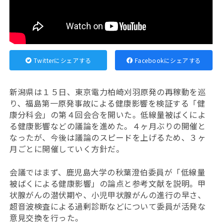
Twitterにシェアする
Facebookにシェアする
新潟県は１５日、東京電力柏崎刈羽原発の再稼動を巡
り、福島第一原発事故による健康影響を検証する「健
康分科会」の第４回会合を開いた。低線量被ばくによ
る健康影響などの議論を進めた。４ヶ月ぶりの開催と
なったが、今後は議論のスピードを上げるため、３ヶ
月ごとに開催していく方針だ。
会議ではまず、鹿児島大学の秋葉澄伯委員が「低線量
被ばくによる健康影響」の論点と参考文献を説明。甲
状腺がんの潜伏期や、小児甲状腺がんの進行の早さ、
超音波検査による過剰診断などについて委員が活発な
意見交換を行った。