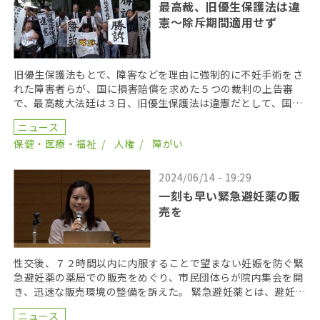
最高裁、旧優生保護法は違
憲〜除斥期間適用せず
旧優生保護法もとで、障害などを理由に強制的に不妊手術をさ
れた障害者らが、国に損害賠償を求めた５つの裁判の上告審
で、最高裁大法廷は３日、旧優生保護法は違憲だとして、国に
賠償を命じる判決を言い渡した。また、不法行為から２０年
ニュース
[…]
保健・医療・福祉
人権
障がい
2024/06/14 - 19:29
一刻も早い緊急避妊薬の販
売を
性交後、７２時間以内に内服することで望まない妊娠を防ぐ緊
急避妊薬の薬局での販売をめぐり、市民団体らが院内集会を開
き、迅速な販売環境の整備を訴えた。 緊急避妊薬とは、避妊失
敗や性暴力にあった際に緊急的に妊娠を避けることに役 […]
ニュース