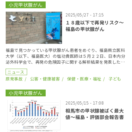
小児甲状腺がん
2025/05/27 - 17:15
１８歳以下で再発リスク〜
福島の甲状腺がん
福島で見つかっている甲状腺がん患者をめぐり、福島県立医科
大学（以下、福島医大）の塩功貴医師は５月２２日、日本内分
泌外科学会で、再発の危険因子に関する解析結果を発表した。
福島で見つかっている小児・若年甲状腺がん患者の再発に […]
ニュース
原発事故
公害・健康被害
保健・医療・福祉
子ども
小児甲状腺がん
2025/05/15 - 17:08
相馬市の甲状腺被ばく最大
値〜福島・評価部会報告書