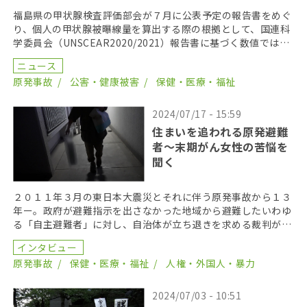
福島県の甲状腺検査評価部会が７月に公表予定の報告書をめぐ
り、個人の甲状腺被曝線量を算出する際の根拠として、国連科
学委員会（UNSCEAR2020/2021）報告書に基づく数値ではな
く、同部会の鈴木元部会長が主著者の論文デ […]
ニュース
原発事故
公害・健康被害
保健・医療・福祉
2024/07/17 - 15:59
住まいを追われる原発避難
者～末期がん女性の苦悩を
聞く
２０１１年３月の東日本大震災とそれに伴う原発事故から１３
年ー。政府が避難指示を出さなかった地域から避難したいわゆ
る「自主避難者」に対し、自治体が立ち退きを求める裁判が、
全国各地で起きている。 政府が２０１７年３月をもって […]
インタビュー
原発事故
保健・医療・福祉
人権・外国人・暴力
2024/07/03 - 10:51