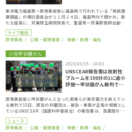
東京電力福島第一原発事故後に福島県で行われている「県民健
康調査」の検討委員会が１１月２４日、福島市内で開かれ、新
たな座長に、双葉厚生病院院長で、重富秀一双葉郡医師会副会
長が就任した。また座長代理には、新妻産婦人科院長の新 […]
ライブ配信
原発事故
公害・健康被害
保健・医療・福祉
小児甲状腺がん
2023/03/15 - 10:03
UNSCEAR報告書は放射性
プルームを100分の1に過小
評価〜甲状腺がん裁判で原
告ら批判
原発事故後に甲状腺がんとなった患者らが東京電力を訴えてい
る裁判で15日、原告の弁護団は、被告・東電が主張の根拠とし
ているUNSCEAR（国連科学委員会）の報告書は、高濃度の放
射性プルームを100分の1に過小評価していると […]
ニュース
原発事故
公害・健康被害
保健・医療・福祉