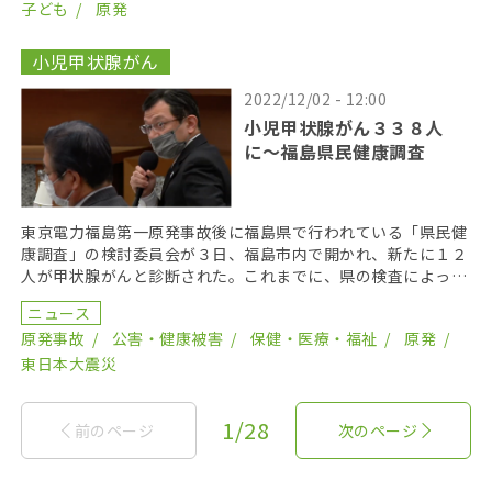
子ども
原発
小児甲状腺がん
2022/12/02 - 12:00
小児甲状腺がん３３８人
に〜福島県民健康調査
東京電力福島第一原発事故後に福島県で行われている「県民健
康調査」の検討委員会が３日、福島市内で開かれ、新たに１２
人が甲状腺がんと診断された。これまでに、県の検査によって
がんと診断された子どもは２９６人となり、がん登録で把 […]
ニュース
原発事故
公害・健康被害
保健・医療・福祉
原発
東日本大震災
1/28
前のページ
次のページ