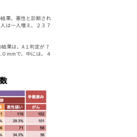
の結果、悪性と診断され
た人は一人増え、２３７
結果は、A１判定が 7
８.０mmで、中には、４