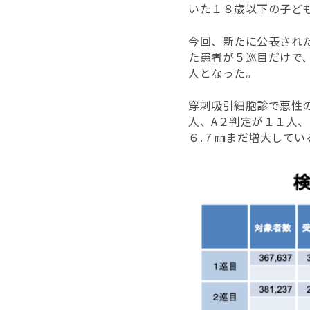
いた１８歳以下の子ど
今回、新たに公表され
た患者が５巡目だけで
人となった。
穿刺吸引細胞診で悪性の
人、
A２判定が１１人、
６.７㎜まだ増大してい