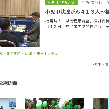
小児甲状腺がん
2026/05/12 - 
小児甲状腺がん４１３人〜
福島県の「県民健康調査」検討委
月１２日、福島市内で開催され、
悪性ないし悪性疑いと診断された
人となった。２０１９年までにが
外の患者４７ […]
害・健康被害
原発
東日本大震災
小児甲状腺
関連動画