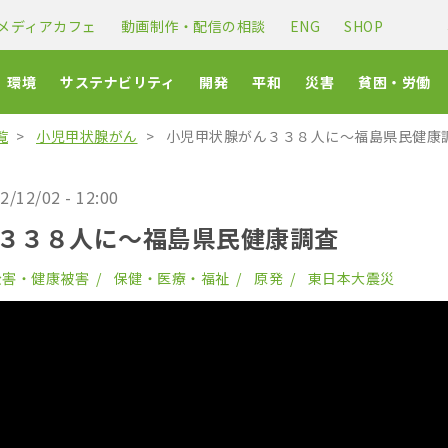
メディアカフェ
動画制作・配信の相談
ENG
SHOP
環境
サステナビリティ
開発
平和
災害
貧困・労働
覧
小児甲状腺がん
小児甲状腺がん３３８人に〜福島県民健康
2/12/02 - 12:00
３３８人に〜福島県民健康調査
公害・健康被害
保健・医療・福祉
原発
東日本大震災