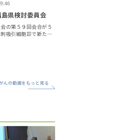
09:46
福島県検討委員会
員会の第５９回会合が５
穿刺吸引細胞診で新たに
患者が２例増え、３６７
ん登録で把握された集計
がんの動画をもっと見る