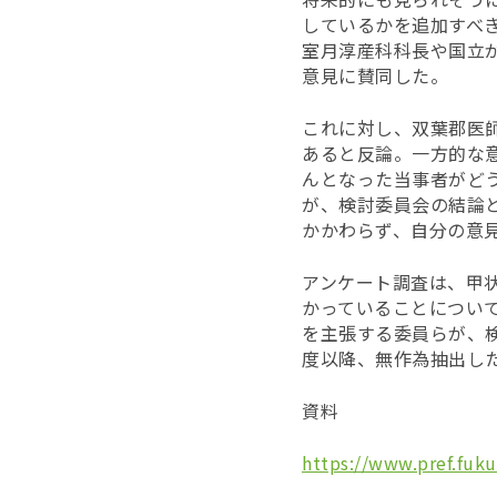
しているかを追加すべ
室月淳産科科長や国立
意見に賛同した。
これに対し、双葉郡医
あると反論。一方的な
んとなった当事者がど
が、検討委員会の結論
かかわらず、自分の意
アンケート調査は、甲
かっていることについ
を主張する委員らが、
度以降、無作為抽出した
資料
https://www.pref.fuku