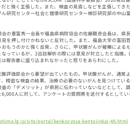
きだと強く主張した。また、検査の見直しなどを主張してき
がん研究センター社会と健康研究センター検診研究部の
中山
師会の重富秀一会長や福島県病院協会の佐藤勝彦会長は、県
意見を押し付けかねないと反対した。また、福島大学の富田
うおもうのかと強く反発。さらに、甲状腺がんが被曝による
となっているが、2巡目解析の際には意見が対立したと指摘。
見は報告書に盛り込まれなかったと怒りをあらわにした。
状腺評価部会から要望が出ていたもの。甲状腺がんが、通常
て、精密な検査の結果、治療の必要のないがんを見つけてい
検査の「デメリット」が県民に伝わっていないなどとして、
6,000人に対して、アンケートの質問票を送付するとしてい
shima.lg.jp/site/portal/kenkocyosa-kentoiinkai-46.
html