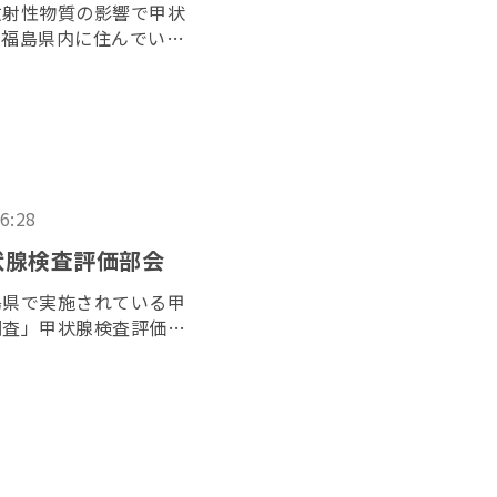
放射性物質の影響で甲状
、福島県内に住んでいた
た「３１１子ども甲状腺
２０２６年６月１７日に
16:28
状腺検査評価部会
島県で実施されている甲
調査」甲状腺検査評価部
で開かれた。昨年７月に
れてから初の開催とな