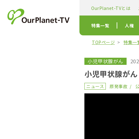
OurPlanet-TVとは
特集一覧
人権
TOPページ
特集一
小児甲状腺がん
202
小児甲状腺がん
ニュース
原発事故