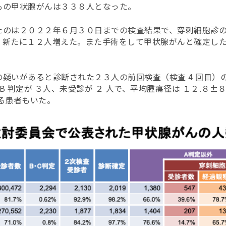
もの甲状腺がんは３３８人となった。
たのは２０２２年６月３０日までの検査結果で、穿刺細胞診
、新たに１２人増えた。また手術をして甲状腺がんと確定し
疑いがあると診断された２３人の前回検査（検査 4 回目）の
B 判定が ３人、未受診が ２ 人で、
平均腫瘍径は １２.８±
る患者もいた。