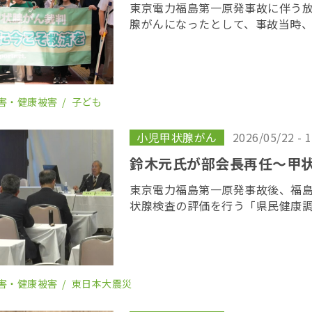
東京電力福島第一原発事故に伴う
腺がんになったとして、事故当時
若者が東京電力に損害賠償を求め
がん裁判」の第１８回口頭弁論が
開かれた。裁 […]
害・健康被害
子ども
小児甲状腺がん
2026/05/22 - 
鈴木元氏が部会長再任〜甲
東京電力福島第一原発事故後、福
状腺検査の評価を行う「県民健康
会の２６回会合が２２日、福島市
委員の任期を終え、委員が改選さ
り、鈴木元保内 […]
害・健康被害
東日本大震災