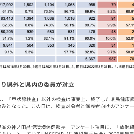
ぐり県外と県内の委員が対立
し、「甲状腺検査」以外の検査は事実上、終了した
県民健康
のみとなった。この日は、検査対象者と保護者向けのアンケ
。
境省の神ノ田昌博
環境保健部長。アンケート項目に、「放射
ない」としているUNSCEAR（国連科学委員会）2020報告