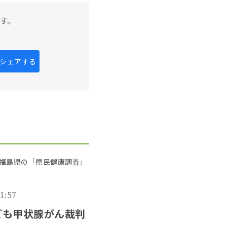
す。
kにシェアする
福島県の「県民健康調査」
11:57
ども甲状腺がん裁判