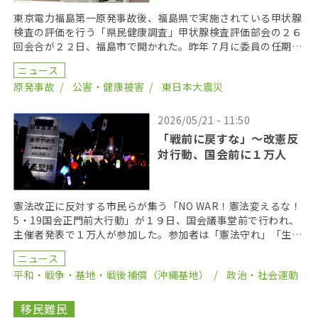
東京電力福島第一原発事故後、福島県で実施されている甲状腺
検査の評価を行う「県民健康調査」甲状腺検査評価部会の２６
回会合が２２日、福島市で開かれた。昨年７月に委員の任期を
終え、委員が改選されてから初の開催となり、鈴木元保内 […]
ニュース
原発事故
公害・健康被害
東日本大震災
2026/05/21 - 11:50
「戦前に戻すな」〜改憲反
対行動、国会前に１万人
憲法改正に反対する市民らが集う「NO WAR！憲法変えるな！
5・19国会正門前大行動」が１９日、国会議事堂前で行われ、
主催者発表で１万人が参加した。参加者は「憲法守れ」「生活
守れ」などと声を上げた。 この行動は、「戦争さ […]
ニュース
平和・戦争・基地・戦後補償（沖縄基地）
政治・社会運動
移民難民