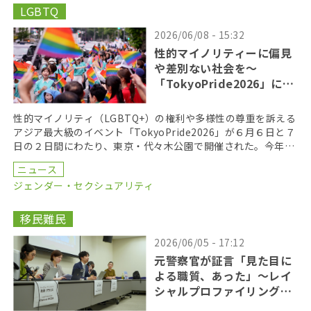
LGBTQ
2026/06/08 - 15:32
性的マイノリティーに偏見
や差別ない社会を〜
「TokyoPride2026」に２
７万人
性的マイノリティ（LGBTQ+）の権利や多様性の尊重を訴える
アジア最大級のイベント「TokyoPride2026」が６月６日と７
日の２日間にわたり、東京・代々木公園で開催された。今年の
テーマは、「多様性と平等がひらく未来 […]
ニュース
ジェンダー・セクシュアリティ
移民難民
2026/06/05 - 17:12
元警察官が証言「見た目に
よる職質、あった」〜レイ
シャルプロファイリング訴
訟