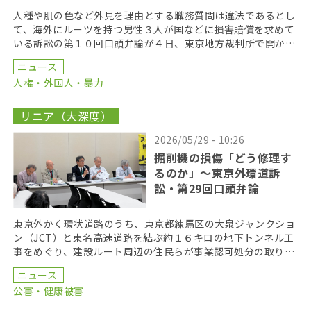
人種や肌の色など外見を理由とする職務質問は違法であるとし
て、海外にルーツを持つ男性３人が国などに損害賠償を求めて
いる訴訟の第１０回口頭弁論が４日、東京地方裁判所で開かれ
た。原告側は法廷で、元警察官による警察内部の実態を語 […]
ニュース
人権・外国人・暴力
リニア（大深度）
2026/05/29 - 10:26
掘削機の損傷「どう修理す
るのか」〜東京外環道訴
訟・第29回口頭弁論
東京外かく環状道路のうち、東京都練馬区の大泉ジャンクショ
ン（JCT）と東名高速道路を結ぶ約１６キロの地下トンネル工
事をめぐり、建設ルート周辺の住民らが事業認可処分の取り消
しを求めている裁判の第２９回口頭弁論が２６日、東京 […]
ニュース
公害・健康被害