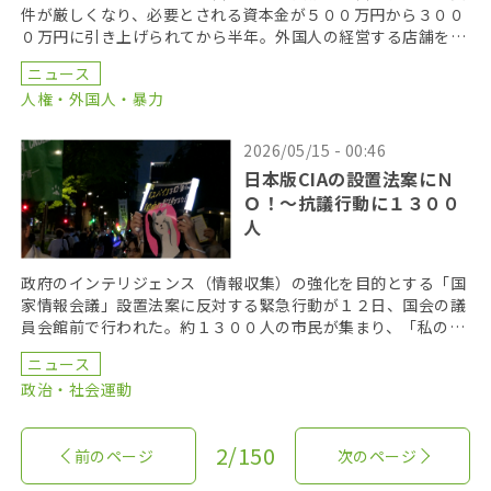
件が厳しくなり、必要とされる資本金が５００万円から３００
０万円に引き上げられてから半年。外国人の経営する店舗をが
閉店に追い込まれるなど、深刻な影響が出ている。こうし […]
ニュース
人権・外国人・暴力
2026/05/15 - 00:46
日本版CIAの設置法案にＮ
Ｏ！〜抗議行動に１３００
人
政府のインテリジェンス（情報収集）の強化を目的とする「国
家情報会議」設置法案に反対する緊急行動が１２日、国会の議
員会館前で行われた。約１３００人の市民が集まり、「私の情
報を勝手に見るな！」と廃案を訴えた。同法案はすでに衆 […]
ニュース
政治・社会運動
2/150
前のページ
次のページ