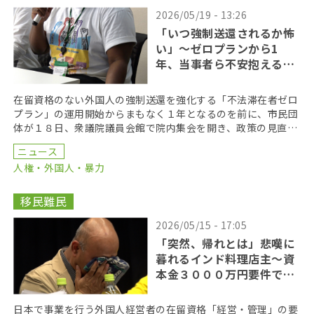
2026/05/19 - 13:26
「いつ強制送還されるか怖
い」〜ゼロプランから1
年、当事者ら不安抱える
日々
在留資格のない外国人の強制送還を強化する「不法滞在者ゼロ
プラン」の運用開始からまもなく１年となるのを前に、市民団
体が１８日、衆議院議員会館で院内集会を開き、政策の見直し
を訴えた。集会では当事者も発言し、「いつ強制送還され […]
ニュース
人権・外国人・暴力
移民難民
2026/05/15 - 17:05
「突然、帰れとは」悲嘆に
暮れるインド料理店主〜資
本金３０００万円要件で深
刻化
日本で事業を行う外国人経営者の在留資格「経営・管理」の要