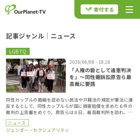
寄付する
記事ジャンル｜ニュース
LGBTQ
2026/06/08 - 18:18
「人権の砦として違憲判決
を」〜同性婚訴訟原告ら最
高裁に要請
同性カップルの婚姻を認めない民法や戸籍法の規定が憲法に違
反するとして、同性カップルらが国に損害賠償を求めた６件の
裁判の上告審をめぐり、原告らは８日、最高裁判所を訪れ、違
憲判決を出すよう求める署名を提出した。 原告らは最高 […]
ニュース
ジェンダー・セクシュアリティ