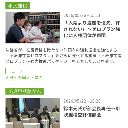
移民難民
2026/05/26 - 15:11
「人命より送還を優先、許
されない」〜ゼロプラン強
化に人権団体が声明
法務省が、在留資格を持たない外国人の強制送還を強化する
「不法滞在者ゼロプラン」をさらに強化する施策「不法滞在者
ゼロプラン〜強力推進パッケージ」を公表したことを受け、外
国人の人権問題に取り組む団体などでつくる「入管の民族差
ニュース
[…]
人権・外国人・暴力
小児甲状腺がん
2026/05/22 - 16:28
鈴木元氏が部会長再任〜甲
状腺検査評価部会