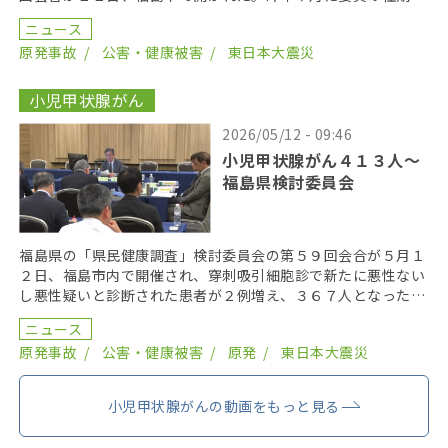
終え、委員が改選されてから初の開催となり、鈴木元保内 […]
ニュース
原発事故
公害・健康被害
東日本大震災
小児甲状腺がん
2026/05/12 - 09:46
小児甲状腺がん４１３人〜
福島県検討委員会
福島県の「県民健康調査」検討委員会の第５９回会合が５月１
２日、福島市内で開催され、穿刺吸引細胞診で新たに悪性ない
し悪性疑いと診断された患者が２例増え、３６７人となった。
２０１９年までにがん登録で把握された集計外の患者４７ […]
ニュース
原発事故
公害・健康被害
原発
東日本大震災
小児甲状腺がんの動画をもっと見る