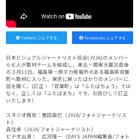
Twitterにシェアする
Facebookにシェアする
日本ビジュアルジャーナリスト協会(JVJA)のメンバー
ら６人が取材チームを結成し、東北・関東大震災直後
の３月13日、福島第一原子力発電所のある福島県双葉
町へ取材に入った。東京に戻ったばかりのメンバーに
話を聞く。(訂正：「双葉町」は「ふたばちょう」では
なく、正しくは「ふたばまち」です。お詫びして訂正
いたします）
スタジオ報告：豊田直巳（JVJA/フォトジャーナリス
ト）
森住卓（JVJA/フォトジャーナリスト）
ビデオ出演： 広河隆一（DAYS JAPAN編集長/フォト