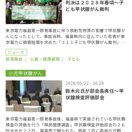
判決は２０２８年春頃〜子
ども甲状腺がん裁判
東京電力福島第一原発事故に伴う放射性物質の影響で甲状腺が
んになったとして、事故当時、福島県内に住んでいた若者が東
京電力に損害賠償を求めた「３１１子ども甲状腺がん裁判」の
第１８回口頭弁論が２０２６年６月１７日に開かれた。裁 […]
ニュース
原発事故
公害・健康被害
子ども
小児甲状腺がん
2026/05/22 - 16:28
鈴木元氏が部会長再任〜甲
状腺検査評価部会
東京電力福島第一原発事故後、福島県で実施されている甲状腺
検査の評価を行う「県民健康調査」甲状腺検査評価部会の２６
回会合が２２日、福島市で開かれた。昨年７月に委員の任期を