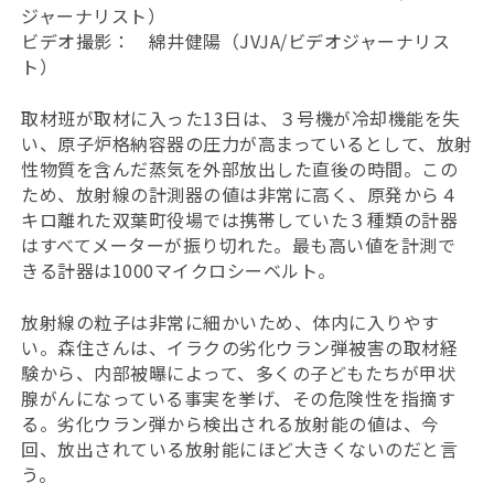
ジャーナリスト）
ビデオ撮影： 綿井健陽（JVJA/ビデオジャーナリス
ト）
取材班が取材に入った13日は、３号機が冷却機能を失
い、原子炉格納容器の圧力が高まっているとして、放射
性物質を含んだ蒸気を外部放出した直後の時間。この
ため、放射線の計測器の値は非常に高く、原発から４
キロ離れた双葉町役場では携帯していた３種類の計器
はすべてメーターが振り切れた。最も高い値を計測で
きる計器は1000マイクロシーベルト。
放射線の粒子は非常に細かいため、体内に入りやす
い。森住さんは、イラクの劣化ウラン弾被害の取材経
験から、内部被曝によって、多くの子どもたちが甲状
腺がんになっている事実を挙げ、その危険性を指摘す
る。劣化ウラン弾から検出される放射能の値は、今
回、放出されている放射能にほど大きくないのだと言
う。