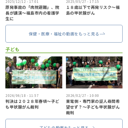
2025/12/12 - 17:01
2025/05/27 - 17:15
原発事故の「病院避難」、院
１８歳以下で再発リスク〜福
長が講演～福島市内の看護学
島の甲状腺がん
生に
保健・医療・福祉の動画をもっと見る
子ども
2026/06/18 - 11:57
2026/02/27 - 10:00
判決は２０２８年春頃〜子ど
東電側・専門家の証人尋問希
も甲状腺がん裁判
望せず？〜子ども甲状腺がん
裁判
子どもの動画をもっと見る