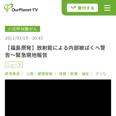
寄付する
小児甲状腺がん
2011/03/19 - 20:45
【福島原発】放射能による内部被ばくへ警
告〜緊急現地報告
ニュース
原発事故
公害・健康被害
保健・医療・福祉
子ども