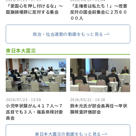
「愛国心を押し付けるな」〜
「主権者は私たち！」〜改憲
国旗損壊罪に反対する集会
反対の国会前集会に２万６０
００人
政治・社会運動の動画をもっと見る
東日本大震災
2026/07/23 - 13:58
2026/05/22 - 16:28
小児甲状腺がん４１７人〜７
鈴木元氏が部会長再任〜甲状
巡目でも３人・福島県検討委
腺検査評価部会
員会
東日本大震災の動画をもっと見る