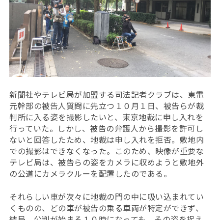
新聞社やテレビ局が加盟する司法記者クラブは、東電
元幹部の被告人質問に先立つ１０月１日、被告らが裁
判所に入る姿を撮影したいと、東京地裁に申し入れを
行っていた。しかし、被告の弁護人から撮影を許可し
ないと回答したため、地裁は申し入れを拒否。敷地内
での撮影はできなくなった。このため、映像が重要な
テレビ局は、被告らの姿をカメラに収めようと敷地外
の公道にカメラクルーを配置したのである。
それらしい車が次々に地裁の門の中に吸い込まれてい
くものの、どの車が被告の乗る車両が特定ができず、
結局、公判が始まる１０時になっても、その姿を捉え