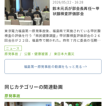
2026/05/22 - 16:28
鈴木元氏が部会長再任〜甲
状腺検査評価部会
東京電力福島第一原発事故後、福島県で実施されている甲状腺
検査の評価を行う「県民健康調査」甲状腺検査評価部会の２６
回会合が２２日、福島市で開かれた。昨年７月に委員の任期を
終え、委員が改選されてから初の開催となり、鈴木元保内 […]
ニュース
原発事故
公害・健康被害
東日本大震災
福島第一原発事故の動画をもっと見る
同じカテゴリーの関連動画
原発事故