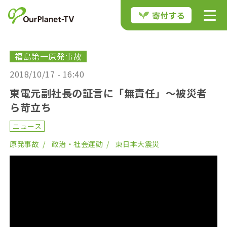
寄付する
福島第一原発事故
2018/10/17 - 16:40
東電元副社長の証言に「無責任」～被災者
ら苛立ち
ニュース
原発事故
政治・社会運動
東日本大震災