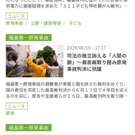
京電力に損害賠償を求めた「３１１子ども甲状腺がん裁判」の
第１８回口頭弁論が２０２６年６月１７日に開かれた。裁 […]
ニュース
原発事故
公害・健康被害
子ども
福島第一原発事故
2026/06/15 - 17:17
司法の独立訴える「人間の
鎖」〜最高裁取り囲み原発
事故判決に抗議
福島第一原発事故の避難者が東電と国を訴えた裁判をめぐり、
国の責任を否定した最高裁判決から６月１７日で４年目を迎え
るのを前に、原告や支援者らが１５日、最高裁判所を取り囲む
「人間の鎖」を行い、司法の独立を訴えた。 呼びかけた […]
ニュース
原発
福島第一原発事故