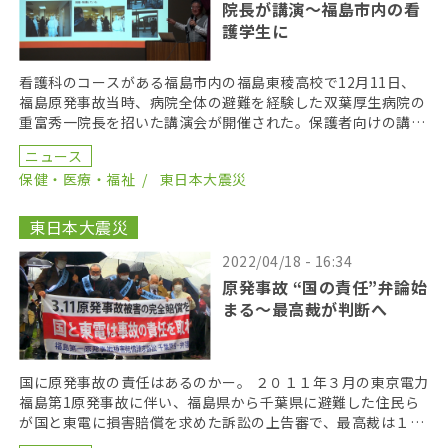
院長が講演～福島市内の看
護学生に
看護科のコースがある福島市内の福島東稜高校で12月11日、
福島原発事故当時、病院全体の避難を経験した双葉厚生病院の
重富秀一院長を招いた講演会が開催された。保護者向けの講演
会だったが、看護科の生徒も参加。15年前に起きた病 […]
ニュース
保健・医療・福祉
東日本大震災
東日本大震災
2022/04/18 - 16:34
原発事故 “国の責任”弁論始
まる〜最高裁が判断へ
国に原発事故の責任はあるのかー。 ２０１１年３月の東京電力
福島第1原発事故に伴い、福島県から千葉県に避難した住民ら
が国と東電に損害賠償を求めた訴訟の上告審で、最高裁は１５
日、住民と国の双方から意見を聞く弁論を開いた。原発 […]