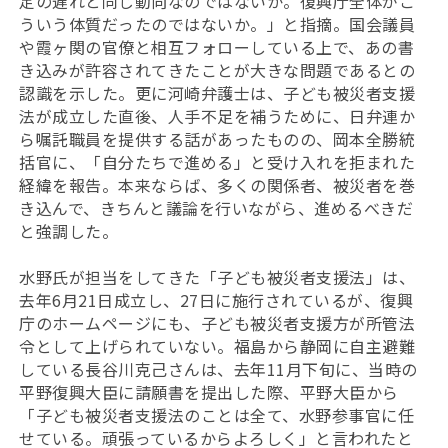
定の遅れと同じ動向なのではないか。復興庁全体がこ
ういう体質だったのではないか。」と指摘。国会議員
や霞ヶ関の官僚と相互フォローしている上で、あの書
き込みが許容されてきたことが大きな問題であるとの
認識を示した。更に河崎弁護士は、子ども被災者支援
法が成立した直後、人手不足を補うために、日弁連か
ら嘱託職員を提供する話があったものの、岡本全勝統
括官に、「自分たちで進める」と受け入れを拒まれた
経緯を報告。本来ならば、多くの関係者、被災者を巻
き込んで、きちんと議論を行いながら、進めるべきだ
と強調した。
水野氏が担当をしてきた「子ども被災者支援法」は、
去年6月21日成立し、27日に施行されているが、復興
庁のホームページにも、子ども被災者支援方が所管法
令として上げられていない。福島から静岡に自主避難
している長谷川克己さんは、去年11月下旬に、当時の
平野復興大臣に請願書を提出した際、平野大臣から
「子ども被災者支援法のことは全て、水野参事官に任
せている。頑張っているからよろしく」と言われたと