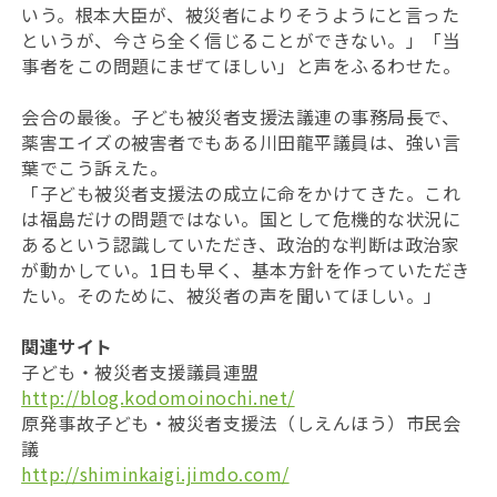
いう。根本大臣が、被災者によりそうようにと言った
というが、今さら全く信じることができない。」「当
事者をこの問題にまぜてほしい」と声をふるわせた。
会合の最後。子ども被災者支援法議連の事務局長で、
薬害エイズの被害者でもある川田龍平議員は、強い言
葉でこう訴えた。
「子ども被災者支援法の成立に命をかけてきた。これ
は福島だけの問題ではない。国として危機的な状況に
あるという認識していただき、政治的な判断は政治家
が動かしてい。1日も早く、基本方針を作っていただき
たい。そのために、被災者の声を聞いてほしい。」
関連サイト
子ども・被災者支援議員連盟
http://blog.kodomoinochi.net/
原発事故子ども・被災者支援法（しえんほう）市民会
議
http://shiminkaigi.jimdo.com/