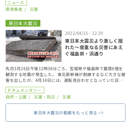
ニュース
原発事故
災害
東日本大震災
2022/04/15 - 12:20
東日本大震災より激しく揺
れた～度重なる災害にあえ
ぐ福島県・浜通り
先月3月16日午後11時36分ごろ、宮城県や福島県で震度6強を
観測する地震が発生した。 東北新幹線が脱線するなど大きな被
害を出したが、4月14日には、運転見合わせとなっていた区間
も全線再開となり、ウクライナ情勢などの陰に […]
ドキュメンタリー
自然・公害
災害・防災
災害
東日本大震災の動画をもっと見る