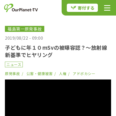
寄付する
福島第一原発事故
2019/08/22 - 09:00
子どもに年１０mSvの被曝容認？〜放射線
新基準でヒヤリング
ニュース
原発事故
公害・健康被害
人権
アドボカシー