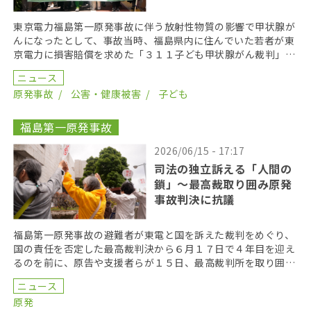
東京電力福島第一原発事故に伴う放射性物質の影響で甲状腺が
んになったとして、事故当時、福島県内に住んでいた若者が東
京電力に損害賠償を求めた「３１１子ども甲状腺がん裁判」の
第１８回口頭弁論が２０２６年６月１７日に開かれた。裁 […]
ニュース
原発事故
公害・健康被害
子ども
福島第一原発事故
2026/06/15 - 17:17
司法の独立訴える「人間の
鎖」〜最高裁取り囲み原発
事故判決に抗議
福島第一原発事故の避難者が東電と国を訴えた裁判をめぐり、
国の責任を否定した最高裁判決から６月１７日で４年目を迎え
るのを前に、原告や支援者らが１５日、最高裁判所を取り囲む
「人間の鎖」を行い、司法の独立を訴えた。 呼びかけた […]
ニュース
原発