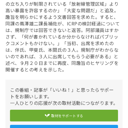
の立ち入りが制限されている「放射線管理区域」より
高い暴露を許容するのか」「大変な問題だ」と追及。
趣旨を明らかにするよう文書回答を求めた。すると、
同課の蔦澤雄二課長補佐が、ICRPの検討経過について
は、規制庁では回答できないと返答。阿部議員はすか
さず、「何が書かれているか分からなければパブリッ
クコメントもかけない。」「当初、出席を求めたの
は、伴氏、甲斐氏、本間氏の３人。規制庁がわからな
いのであれば、３人に出席してもらう必要がある」と
述べ、９月２０日までに再度、同趣旨のヒヤリングを
開催するとの考えを示した。
この番組・記事が「いいね！」と思ったらサポー
トをお願いします。
一人ひとりの応援が次の取材活動につながります。
取材をサポートする