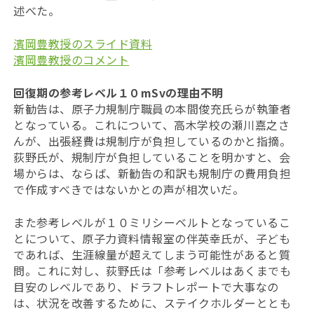
述べた。
濱岡豊教授のスライド資料
濱岡豊教授のコメント
回復期の参考レベル１０mSvの理由不明
新勧告は、原子力規制庁職員の本間俊充氏らが執筆者
となっている。これについて、高木学校の瀬川嘉之さ
んが、出張経費は規制庁が負担しているのかと指摘。
荻野氏が、規制庁が負担していることを明かすと、会
場からは、ならば、新勧告の和訳も規制庁の費用負担
で作成すべきではないかとの声が相次いだ。
また参考レベルが１０ミリシーベルトとなっているこ
とについて、原子力資料情報室の伴英幸氏が、子ども
であれば、生涯線量が超えてしまう可能性があると質
問。これに対し、荻野氏は「参考レベルはあくまでも
目安のレベルであり、ドラフトレポートで大事なの
は、状況を改善するために、ステイクホルダーととも