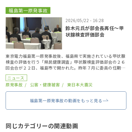
福島第一原発事故
2026/05/22 - 16:28
鈴木元氏が部会長再任〜甲
状腺検査評価部会
東京電力福島第一原発事故後、福島県で実施されている甲状腺
検査の評価を行う「県民健康調査」甲状腺検査評価部会の２６
回会合が２２日、福島市で開かれた。昨年７月に委員の任期を
終え、委員が改選されてから初の開催となり、鈴木元保内 […]
ニュース
原発事故
公害・健康被害
東日本大震災
福島第一原発事故の動画をもっと見る
同じカテゴリーの関連動画