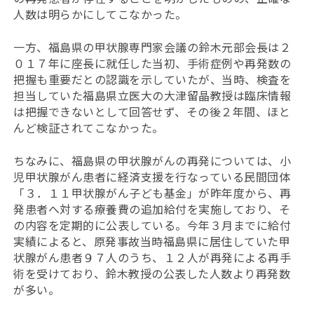
人数は明らかにしてこなかった。
一方、福島県の甲状腺専門家会議の鈴木元部会長は２
０１７年に座長に就任した当初、手術症例や再発数の
把握も重要だとの認識を示していたが、当時、検査を
担当していた福島県立医大の大津留晶教授は臨床情報
は把握できないとして回答せず、その後２年間、ほと
んど検証されてこなかった。
ちなみに、福島県の甲状腺がんの再発については、小
児甲状腺がん患者に経済支援を行なっている民間団体
「３．１１甲状腺がん子ども基金」が昨年度から、再
発患者へ対する療養費の追加給付を実施しており、そ
の内容を定期的に公表している。今年３月までに給付
実績によると、原発事故当時福島県に居住していた甲
状腺がん患者９７人のうち、１２人が再発による再手
術を受けており、鈴木教授の公表した人数より再発数
が多い。