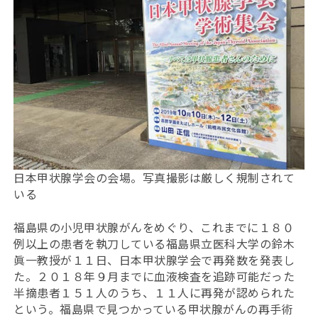
日本甲状腺学会の会場。写真撮影は厳しく規制されて
いる
福島県の小児甲状腺がんをめぐり、これまでに１８０
例以上の患者を執刀している福島県立医科大学の鈴木
眞一教授が１１日、日本甲状腺学会で再発数を発表し
た。２０１８年９月までに血液検査を追跡可能だった
半摘患者１５１人のうち、１１人に再発が認められた
という。福島県で見つかっている甲状腺がんの再手術