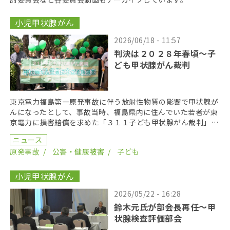
小児甲状腺がん
2026/06/18 - 11:57
判決は２０２８年春頃〜子
ども甲状腺がん裁判
東京電力福島第一原発事故に伴う放射性物質の影響で甲状腺が
んになったとして、事故当時、福島県内に住んでいた若者が東
京電力に損害賠償を求めた「３１１子ども甲状腺がん裁判」の
第１８回口頭弁論が２０２６年６月１７日に開かれた。裁 […]
ニュース
原発事故
公害・健康被害
子ども
小児甲状腺がん
2026/05/22 - 16:28
鈴木元氏が部会長再任〜甲
状腺検査評価部会