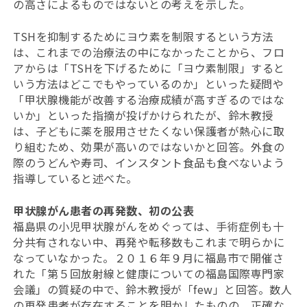
の高さによるものではないとの考えを示した。
TSHを抑制するためにヨウ素を制限するという方法
は、これまでの治療法の中になかったことから、フロ
アからは「TSHを下げるために「ヨウ素制限」すると
いう方法はどこでもやっているのか」といった疑問や
「甲状腺機能が改善する治療成績が高すぎるのではな
いか」といった指摘が投げかけられたが、鈴木教授
は、子どもに薬を服用させたくない保護者が熱心に取
り組むため、効果が高いのではないかと回答。外食の
際のうどんや寿司、インスタント食品も食べないよう
指導していると述べた。
甲状腺がん患者の再発数、初の公表
福島県の小児甲状腺がんをめぐっては、手術症例も十
分共有されない中、再発や転移数もこれまで明らかに
なっていなかった。２０１６年９月に福島市で開催さ
れた「第５回放射線と健康についての福島国際専門家
会議」の質疑の中で、鈴木教授が「few」と回答。数人
の再発患者が存在することを明かしたものの、正確な