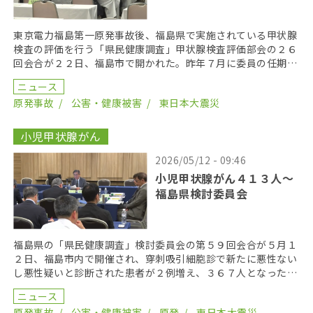
東京電力福島第一原発事故後、福島県で実施されている甲状腺
検査の評価を行う「県民健康調査」甲状腺検査評価部会の２６
回会合が２２日、福島市で開かれた。昨年７月に委員の任期を
終え、委員が改選されてから初の開催となり、鈴木元保内 […]
ニュース
原発事故
公害・健康被害
東日本大震災
小児甲状腺がん
2026/05/12 - 09:46
小児甲状腺がん４１３人〜
福島県検討委員会
福島県の「県民健康調査」検討委員会の第５９回会合が５月１
２日、福島市内で開催され、穿刺吸引細胞診で新たに悪性ない
し悪性疑いと診断された患者が２例増え、３６７人となった。
２０１９年までにがん登録で把握された集計外の患者４７ […]
ニュース
原発事故
公害・健康被害
原発
東日本大震災