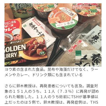
ヨウ素の含まれた食品。昆布や海藻だけでなく、ラー
メンやカレー、ドリンク類にも含まれている
さらに鈴木教授は、再発患者についても言及。調査対
象の１５１人のうち、１１人（７.３％）に再発が認め
られた報告した。１１人のうち術前にTSHが基準値以
上だったのは５例で、鈴木教授は、再発症例は、THS