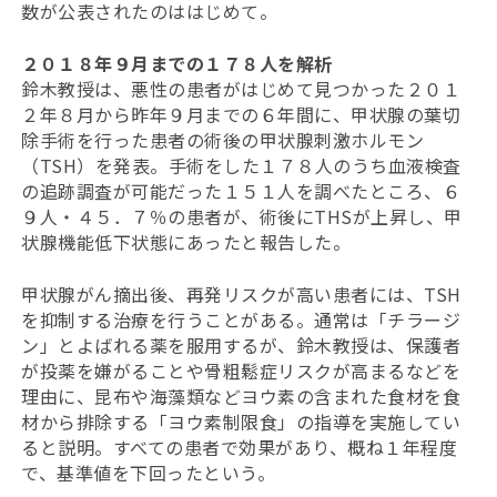
数が公表されたのははじめて。
２０１８年９月までの１７８人を解析
鈴木教授は、悪性の患者がはじめて見つかった２０１
２年８月から昨年９月までの６年間に、甲状腺の葉切
除手術を行った患者の術後の甲状腺刺激ホルモン
（TSH）を発表。手術をした１７８人のうち血液検査
の追跡調査が可能だった１５１人を調べたところ、６
９人・４５．７％の患者が、術後にTHSが上昇し、甲
状腺機能低下状態にあったと報告した。
甲状腺がん摘出後、再発リスクが高い患者には、TSH
を抑制する治療を行うことがある。通常は「チラージ
ン」とよばれる薬を服用するが、鈴木教授は、保護者
が投薬を嫌がることや骨粗鬆症リスクが高まるなどを
理由に、昆布や海藻類などヨウ素の含まれた食材を食
材から排除する「ヨウ素制限食」の指導を実施してい
ると説明。すべての患者で効果があり、概ね１年程度
で、基準値を下回ったという。