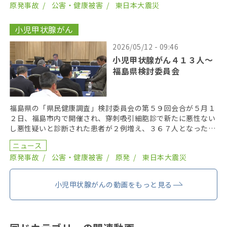
原発事故
公害・健康被害
東日本大震災
小児甲状腺がん
2026/05/12 - 09:46
小児甲状腺がん４１３人〜
福島県検討委員会
福島県の「県民健康調査」検討委員会の第５９回会合が５月１
２日、福島市内で開催され、穿刺吸引細胞診で新たに悪性ない
し悪性疑いと診断された患者が２例増え、３６７人となった。
２０１９年までにがん登録で把握された集計外の患者４７ […]
ニュース
原発事故
公害・健康被害
原発
東日本大震災
小児甲状腺がんの動画をもっと見る