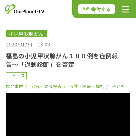
寄付する
小児甲状腺がん
2020/01/31 - 13:03
福島の小児甲状腺がん１８０例を症例報
告〜「過剰診断」を否定
ニュース
原発事故
公害・健康被害
保健・医療・福祉
子ども