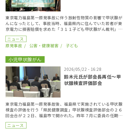
東京電力福島第一原発事故に伴う放射性物質の影響で甲状腺が
んになったとして、事故当時、福島県内に住んでいた若者が東
京電力に損害賠償を求めた「３１１子ども甲状腺がん裁判」の
第１８回口頭弁論が２０２６年６月１７日に開かれた。裁 […]
ニュース
原発事故
公害・健康被害
子ども
小児甲状腺がん
2026/05/22 - 16:28
鈴木元氏が部会長再任〜甲
状腺検査評価部会
東京電力福島第一原発事故後、福島県で実施されている甲状腺
検査の評価を行う「県民健康調査」甲状腺検査評価部会の２６
回会合が２２日、福島市で開かれた。昨年７月に委員の任期を
終え、委員が改選されてから初の開催となり、鈴木元保内 […]
ニュース