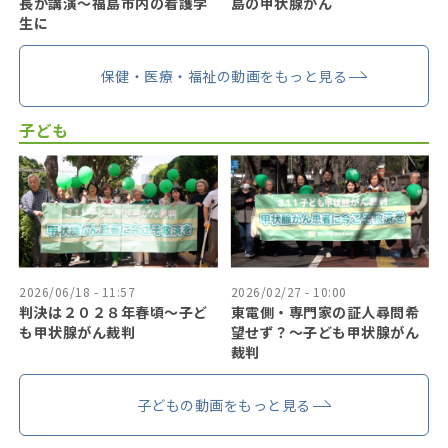
長が講演～福島市内の看護学
島の甲状腺がん
生に
保健・医療・福祉の動画をもっと見る
子ども
2026/06/18 - 11:57
2026/02/27 - 10:00
判決は２０２８年春頃〜子ど
東電側・専門家の証人尋問希
も甲状腺がん裁判
望せず？〜子ども甲状腺がん
裁判
子どもの動画をもっと見る