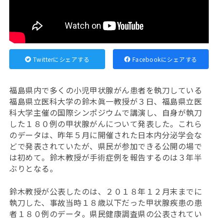
Twitterにシェアする
Facebookにシェアする
福島県内で多くの小児甲状腺がん患者を執刀している
福島県立医科大学の鈴木眞一教授が３日、福島県立医
科大学主催の国際シンポジウムで講演し、自身が執刀
した１８０例の甲状腺がんについて発表した。これら
のデータは、昨年５月に開催された日本内分泌学会な
どで発表されていたが、県民が参加できる公開の場で
は初めて。鈴木教授が手術症例を報告するのは３年半
ぶりとなる。
鈴木教授が公表したのは、２０１８年１２月末までに
執刀した、事故当時１８歳以下だった甲状腺疾患の患
者１８０例のデータ。県民健康調査県の公表されてい