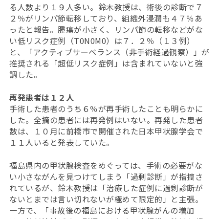
る人数より１９人多い。鈴木教授は、術後の診断で７
２％がリンパ節転移しており、組織外浸潤も４７％あ
ったと報告。腫瘍が小さく、リンパ節の転移などがな
い低リスク症例（T0N0M0）は７．２％（１３例）
と、「アクティブサーベランス（非手術経過観察）」が
推奨される「超低リスク症例」は含まれていないと強
調した。
再発患者は１２人
手術した患者のうち６％が再手術したことも明らかに
した。全摘の患者には再発例はいない。再発した患者
数は、１０月に前橋市で開催された日本甲状腺学会で
１１人いると発表していた。
福島県内の甲状腺検査をめぐっては、手術の必要がな
い小さながんを見つけてしまう「過剰診断」が指摘さ
れているが、鈴木教授は「治療した症例に過剰診断が
ないとまでは言い切れないが極めて限定的」と主張。
一方で、「事故後の福島における甲状腺がんの増加