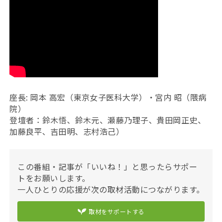
座長: 岡本 高宏（東京女子医科大学）・宮内 昭（隈病
院）
登壇者：鈴木悟、鈴木元、瀬藤乃理子、貴田岡正史、
加藤良平、吉田明、志村浩己）
この番組・記事が「いいね！」と思ったらサポー
トをお願いします。
一人ひとりの応援が次の取材活動につながります。
取材をサポートする