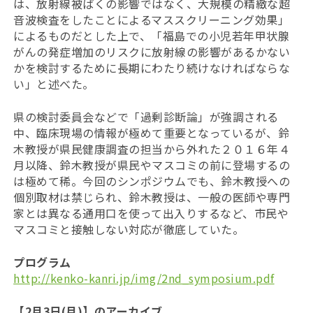
は、放射線被ばくの影響ではなく、大規模の精緻な超
音波検査をしたことによるマススクリーニング効果」
によるものだとした上で、「福島での小児若年甲状腺
がんの発症増加のリスクに放射線の影響があるかない
かを検討するために長期にわたり続けなければならな
い」と述べた。
県の検討委員会などで「過剰診断論」が強調される
中、臨床現場の情報が極めて重要となっているが、鈴
木教授が県民健康調査の担当から外れた２０１６年４
月以降、鈴木教授が県民やマスコミの前に登場するの
は極めて稀。今回のシンポジウムでも、鈴木教授への
個別取材は禁じられ、鈴木教授は、一般の医師や専門
家とは異なる通用口を使って出入りするなど、市民や
マスコミと接触しない対応が徹底していた。
プログラム
http://kenko-kanri.jp/img/2nd_symposium.pdf
【2月3日(月)】のアーカイブ