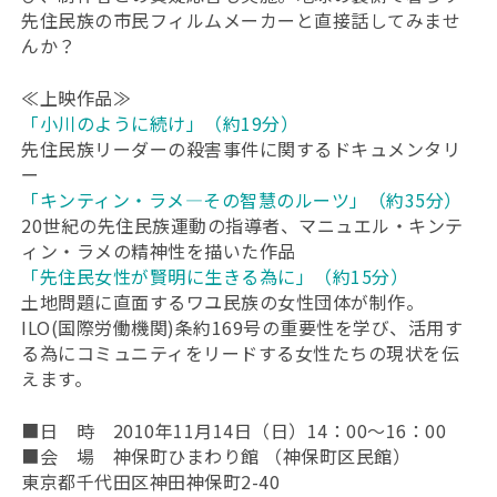
先住民族の市民フィルムメーカーと直接話してみませ
んか？
≪上映作品≫
「小川のように続け」（約19分）
先住民族リーダーの殺害事件に関するドキュメンタリ
ー
「キンティン・ラメ―その智慧のルーツ」（約35分）
20世紀の先住民族運動の指導者、マニュエル・キンテ
ィン・ラメの精神性を描いた作品
「先住民女性が賢明に生きる為に」（約15分）
土地問題に直面するワユ民族の女性団体が制作。
ILO(国際労働機関)条約169号の重要性を学び、活用す
る為にコミュニティをリードする女性たちの現状を伝
えます。
■日 時 2010年11月14日（日）14：00～16：00
■会 場 神保町ひまわり館 （神保町区民館）
東京都千代田区神田神保町2-40