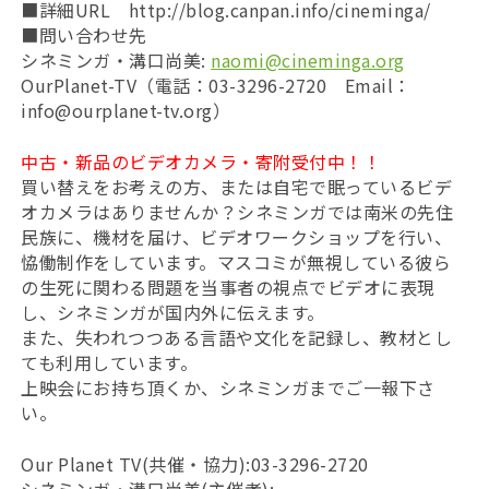
■詳細URL http://blog.canpan.info/cineminga/
■問い合わせ先
シネミンガ・溝口尚美:
naomi@cineminga.org
OurPlanet-TV（電話：03-3296-2720 Email：
info@ourplanet-tv.org）
中古・新品のビデオカメラ・寄附受付中！！
買い替えをお考えの方、または自宅で眠っているビデ
オカメラはありませんか？シネミンガでは南米の先住
民族に、機材を届け、ビデオワークショップを行い、
恊働制作をしています。マスコミが無視している彼ら
の生死に関わる問題を当事者の視点でビデオに表現
し、シネミンガが国内外に伝えます。
また、失われつつある言語や文化を記録し、教材とし
ても利用しています。
上映会にお持ち頂くか、シネミンガまでご一報下さ
い。
Our Planet TV(共催・協力):03-3296-2720