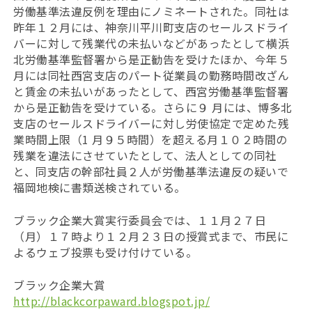
労働基準法違反例を理由にノミネートされた。同社は
昨年１２月には、神奈川平川町支店のセールスドライ
バーに対して残業代の未払いなどがあったとして横浜
北労働基準監督署から是正勧告を受けたほか、今年５
月には同社西宮支店のパート従業員の勤務時間改ざん
と賃金の未払いがあったとして、西宮労働基準監督署
から是正勧告を受けている。さらに９ 月には、博多北
支店のセールスドライバーに対し労使協定で定めた残
業時間上限（1 月９５時間）を超える月１０２時間の
残業を違法にさせていたとして、法人としての同社
と、同支店の幹部社員２人が労働基準法違反の疑いで
福岡地検に書類送検されている。
ブラック企業大賞実行委員会では、１１月２７日
（月）１７時より１２月２３日の授賞式まで、市民に
よるウェブ投票も受け付けている。
ブラック企業大賞
http://blackcorpaward.blogspot.jp/