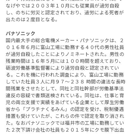
なげやでは２００３年１０月にも従業員が過労自殺
し、のちに労災と認定されており、過労による死者が
出たのは２度目となる。
パナソニック
国内最大手の総合電機メーカー・パナソニックは、２
０１６年６月に富山工場に勤務する４０代の男性社員
が過労自殺したことによりノミネートされた。男性の
残業時間は１６年５月には１００時間を超えており、
砺波労働基準監督署により過労自殺と認定されてい
る。これを機に行われた調査により、富山工場に勤務
していた社員３人に月９７～２３８ 時間の違法な長時
間残業をさせたとして、同社と同社幹部が労働基準法
違反の容疑で書類送検されている。同社は、仕事と育
児の両立支援で実績をあげている企業として厚生労働
省から「プラチナくるみん」の認定を受け、税制優遇
措置も受けていたが、これらの件で認定を取り消され
た。なおパナソニックでは福井市の工場に勤務してい
た２次下請け会社の社員も２０１５年にクモ膜下出血