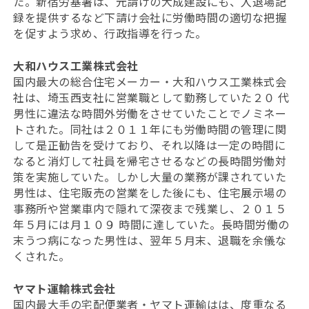
た。新宿労基署は、元請けの大成建設にも、入退場記
録を提供するなど下請け会社に労働時間の適切な把握
を促すよう求め、行政指導を行った。
大和ハウス工業株式会社
国内最大の総合住宅メーカー・大和ハウス工業株式会
社は、埼玉西支社に営業職として勤務していた２０ 代
男性に違法な時間外労働をさせていたことでノミネー
トされた。同社は２０１１年にも労働時間の管理に関
して是正勧告を受けており、それ以降は一定の時間に
なると消灯して社員を帰宅させるなどの長時間労働対
策を実施していた。しかし大量の業務が課されていた
男性は、住宅販売の営業をした後にも、住宅展示場の
事務所や営業車内で隠れて深夜まで残業し、２０１５
年５月には月１０９ 時間に達していた。長時間労働の
末うつ病になった男性は、翌年５月末、退職を余儀な
くされた。
ヤマト運輸株式会社
国内最大手の宅配便業者・ヤマト運輸はは、度重なる