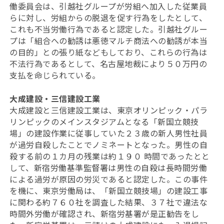
働委員会は、引越社グループが労組へ加入した従業員
らに対し、労組からの脱退を促す行為をしたとして、
これも不当労働行為であると認定した。引越社グルー
プは「組合への勧誘は悪徳マルチ商法への勧誘が本当
の目的」との張り紙などもしており、これらの行為は
不法行為であるとして、名古屋地裁により５０万円の
支払を命じられている。
大成建設・三信建設工業
大成建設と三信建設工業は、東京オリンピック・パラ
リンピックのメインスタジアムとなる「新国立競技
場」の建設作業に従事していた２３歳の新人男性社員
が過労自殺したことでノミネートとなった。男性の自
殺する前の１カ月の残業は約１９０ 時間であったとと
して、新宿労働基準監督署は男性の自殺は長時間労働
による過労が原因の労災であると認定した。この事件
を機に、東京労働局は、「新国立競技場」の建設工事
に関わる約７６０社を調査した結果、３７社で違法な
時間外労働が確認され、新宿労基署が是正勧告をし