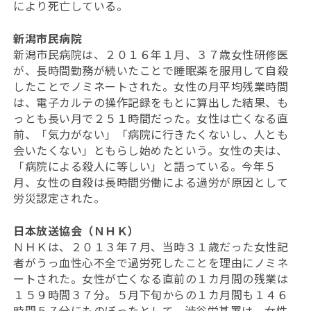
により死亡している。
新潟市民病院
新潟市民病院は、２０１６年１月、３７歳女性研修医
が、長時間勤務が続いたことで睡眠薬を服用して自殺
したことでノミネートされた。女性の月平均残業時間
は、電子カルテの操作記録をもとに算出した結果、も
っとも長い月で２５１時間だった。女性は亡くなる直
前、「気力がない」「病院に行きたくないし、人とも
会いたくない」ともらし始めたという。女性の夫は、
「病院による殺人に等しい」と語っている。今年５
月、女性の自殺は長時間労働による過労が原因として
労災認定された。
日本放送協会（ＮＨＫ）
ＮＨＫは、２０１３年７月、当時３１歳だった女性記
者がうっ血性心不全で過労死したことを理由にノミネ
ートされた。女性が亡くなる直前の１カ月間の残業は
１５９時間３７分。５月下旬からの１カ月間も１４６
時間５７分にものぼったとして、渋谷労基署は、女性