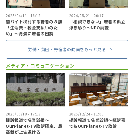
2025/04/11 - 16:12
2024/05/21 - 00:17
闇バイト検討する若者の８割
「相談できない」若者の孤立
「生活費・税金支払いのた
浮き彫り〜NPO調査
め」〜背景に若者の困窮
労働・貧困・野宿者の動画をもっと見る
メディア・コミュニケーション
2026/06/18 - 17:13
2025/12/24 - 11:06
提訴報道で名誉毀損〜
提訴報道で名誉毀損〜控訴審
OurPlanet-TV敗訴確定、最
でもOurPlanet-TV敗訴
高裁が上告退ける