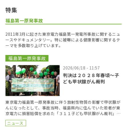
特集
福島第一原発事故
2011年3月に起きた東京電力福島第一発電所事故に関するニュ
ースやドキュメンタリー。特に被曝による健康影響に関するテ
ーマを多数取り上げています。
福島第一原発事故
2026/06/18 - 11:57
判決は２０２８年春頃〜子
ども甲状腺がん裁判
東京電力福島第一原発事故に伴う放射性物質の影響で甲状腺が
んになったとして、事故当時、福島県内に住んでいた若者が東
京電力に損害賠償を求めた「３１１子ども甲状腺がん裁判」の
第１８回口頭弁論が２０２６年６月１７日に開かれた。裁 […]
ニュース