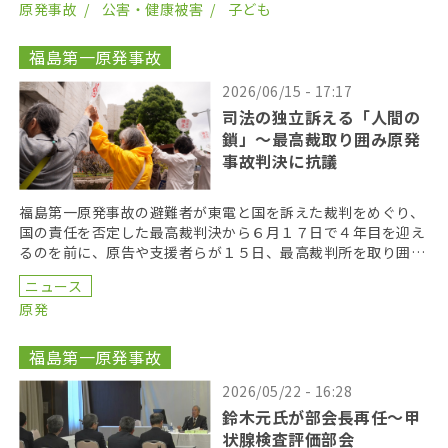
原発事故
公害・健康被害
子ども
福島第一原発事故
2026/06/15 - 17:17
司法の独立訴える「人間の
鎖」〜最高裁取り囲み原発
事故判決に抗議
福島第一原発事故の避難者が東電と国を訴えた裁判をめぐり、
国の責任を否定した最高裁判決から６月１７日で４年目を迎え
るのを前に、原告や支援者らが１５日、最高裁判所を取り囲む
「人間の鎖」を行い、司法の独立を訴えた。 呼びかけた […]
ニュース
原発
福島第一原発事故
2026/05/22 - 16:28
鈴木元氏が部会長再任〜甲
状腺検査評価部会