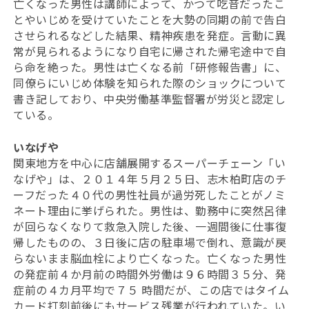
亡くなった男性は講師によって、かつて吃音だったこ
とやいじめを受けていたことを大勢の同期の前で告白
させられるなどした結果、精神疾患を発症。言動に異
常が見られるようになり自宅に帰された帰宅途中で自
ら命を絶った。男性は亡くなる前「研修報告書」に、
同僚らにいじめ体験を知られた際のショックについて
書き記しており、中央労働基準監督署が労災と認定し
ている。
いなげや
関東地方を中心に店舗展開するスーパーチェーン「い
なげや」は、２０１４年５月２５日、志木柏町店のチ
ーフだった４０代の男性社員が過労死したことがノミ
ネート理由に挙げられた。男性は、勤務中に突然呂律
が回らなくなりて救急入院した後、一週間後に仕事復
帰したものの、３日後に店の駐車場で倒れ、意識が戻
らないまま脳血栓により亡くなった。亡くなった男性
の発症前４か月前の時間外労働は９６時間３５分、発
症前の４カ月平均で７５ 時間だが、この店ではタイム
カード打刻前後にもサービス残業が行われていた。い