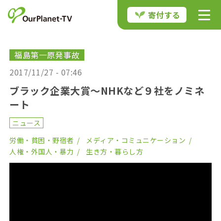
寄付する
福島第一原発事故
2017/11/27 - 07:46
ブラック企業大賞〜NHKなど９社をノミネ
ート
ニュース
労働・貧困・野宿者
メディア・コミュニケーション
人権・外国人・暴力
生き方・暮らし方