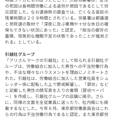
の死因は長時間労働による過労が原因であるとして労
災認定した。なお遺族側の調査では、亡くなる直前の
残業時間は２０９時間とされている。労基署は都議選
と参院選の取材で「深夜に及ぶ業務や十分な休日の確
保もできない状況にあった」と認定。「相当の疲労の
蓄積、恒常的な睡眠不足の状態であったことが推測さ
れる」としている。
引越社グループ
「アリさんマークの引越社」として知られる引越社グ
ループは、労働組合に加入した男性への不当労働行為
や、不法な様々なハラスメントを理由にノミネートさ
れた。引越社は、労働組合に加入した営業社員をシュ
レッダー係に配転した上で懲戒解雇し、「罪状」など
と記載した男性の顔写真を入りの書類（罪状ペーパ
ー）を作成し、引越社グループの店舗に掲示。さら
に、同様の文面を全従業員に送ったり、社内報にも掲
載するなどした。今年８月、東京都労働委員会はこれ
らの行為は不当労働行為であると認定。また東京都労