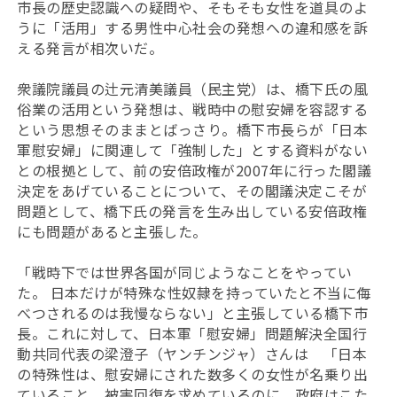
市長の歴史認識への疑問や、そもそも女性を道具のよ
うに「活用」する男性中心社会の発想への違和感を訴
える発言が相次いだ。
衆議院議員の辻元清美議員（民主党）は、橋下氏の風
俗業の活用という発想は、戦時中の慰安婦を容認する
という思想そのままとばっさり。橋下市長らが「日本
軍慰安婦」に関連して「強制した」とする資料がない
との根拠として、前の安倍政権が2007年に行った閣議
決定をあげていることについて、その閣議決定こそが
問題として、橋下氏の発言を生み出している安倍政権
にも問題があると主張した。
「戦時下では世界各国が同じようなことをやってい
た。 日本だけが特殊な性奴隷を持っていたと不当に侮
べつされるのは我慢ならない」と主張している橋下市
長。これに対して、日本軍「慰安婦」問題解決全国行
動共同代表の梁澄子（ヤンチンジャ）さんは 「日本
の特殊性は、慰安婦にされた数多くの女性が名乗り出
ていること。被害回復を求めているのに、政府はこた