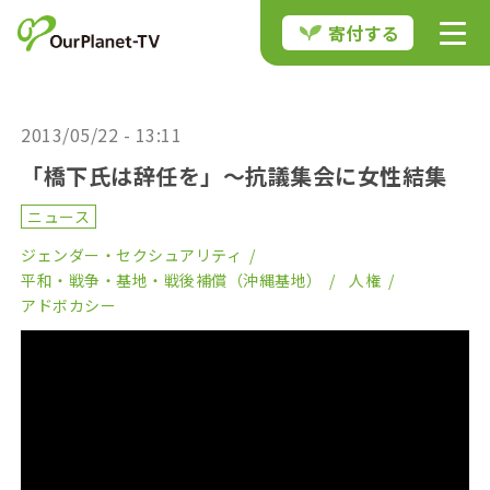
寄付する
2013/05/22 - 13:11
「橋下氏は辞任を」〜抗議集会に女性結集
ニュース
ジェンダー・セクシュアリティ
平和・戦争・基地・戦後補償（沖縄基地）
人権
アドボカシー