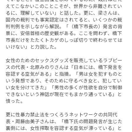
えてこなかいこのことこそが、世界から非難されてい
るに、理解していない」と話した。更に、梁さんは、
国内の裁判でも事実認定はされてると、いくつかの裁
判判例を示しながら解説。「（橋下市長の）発言の背
景に、安倍首相の歴史観がある。ここを問わず、橋下
市長だけをたたくトカゲのしっぽ切りで終わらせては
いけない」と力説した。
女性のためのセックスグッズを販売しているラブピー
スの代表・北原みのりさんは「日本には、橋下発言を
容認する空気がある」と指摘。「男は女を犯すものと
いう発想であり、そのために守るべき女と、犯してい
い女を分けてきた」「男性の多くが性欲を自分で制御
できないという神話が現在でもまかり通っている」と
憤った。
更に性暴力禁止法をつくろうネットワークの共同代
表・周藤由美子さんは、「橋下氏の問題発言が生じた
裏側には、女性搾取を容認する空気が漂っている」と