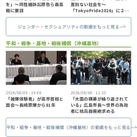
を」〜同性婚訴訟原告ら最高
差別ない社会を〜
裁に要請
「TokyoPride2026」に２７
万人
ジェンダー・セクシュアリティの動画をもっと見る
平和・戦争・基地・戦後補償（沖縄基地）
2026/08/09 - 19:08
2026/08/08 - 11:33
「被爆体験者」が高市首相と
「大国の横暴が繰り返されて
面会～長崎原爆から81年
いる」広島市長〜世界の為政
者に核兵器廃絶求める
平和・戦争・基地・戦後補償（沖縄基地）の動画をもっと見る