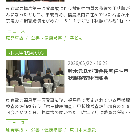
東京電力福島第一原発事故に伴う放射性物質の影響で甲状腺が
んになったとして、事故当時、福島県内に住んでいた若者が東
京電力に損害賠償を求めた「３１１子ども甲状腺がん裁判」の
第１８回口頭弁論が２０２６年６月１７日に開かれた。裁 […]
ニュース
原発事故
公害・健康被害
子ども
小児甲状腺がん
2026/05/22 - 16:28
鈴木元氏が部会長再任〜甲
状腺検査評価部会
東京電力福島第一原発事故後、福島県で実施されている甲状腺
検査の評価を行う「県民健康調査」甲状腺検査評価部会の２６
回会合が２２日、福島市で開かれた。昨年７月に委員の任期を
終え、委員が改選されてから初の開催となり、鈴木元保内 […]
ニュース
原発事故
公害・健康被害
東日本大震災