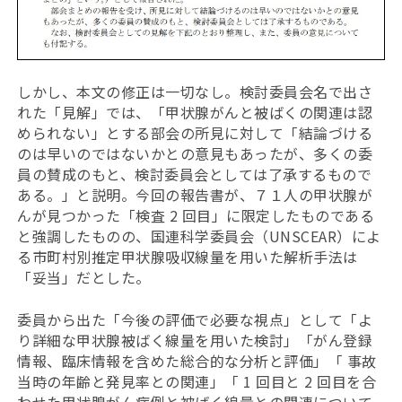
しかし、本文の修正は一切なし。検討委員会名で出さ
れた「見解」では、「甲状腺がんと被ばくの関連は認
められない」とする部会の所見に対して「結論づける
のは早いのではないかとの意見もあったが、多くの委
員の賛成のもと、検討委員会としては了承するもので
ある。」と説明。今回の報告書が、７１人の甲状腺が
んが見つかった「検査 2 回目」に限定したものである
と強調したものの、国連科学委員会（UNSCEAR）によ
る市町村別推定甲状腺吸収線量を用いた解析手法は
「妥当」だとした。
委員から出た「今後の評価で必要な視点」として「よ
り詳細な甲状腺被ばく線量を用いた検討」「がん登録
情報、臨床情報を含めた総合的な分析と評価」「 事故
当時の年齢と発見率との関連」「 1 回目と 2 回目を合