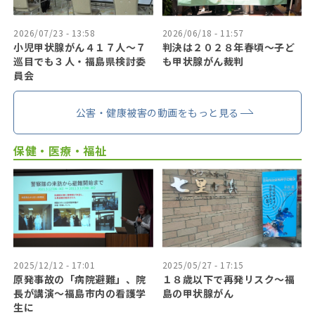
2026/07/23 - 13:58
2026/06/18 - 11:57
小児甲状腺がん４１７人〜７
判決は２０２８年春頃〜子ど
巡目でも３人・福島県検討委
も甲状腺がん裁判
員会
公害・健康被害の動画をもっと見る
保健・医療・福祉
2025/12/12 - 17:01
2025/05/27 - 17:15
原発事故の「病院避難」、院
１８歳以下で再発リスク〜福
長が講演～福島市内の看護学
島の甲状腺がん
生に