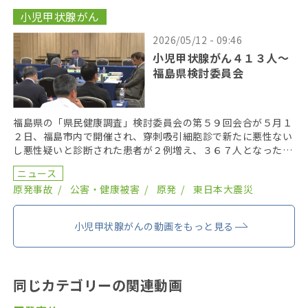
小児甲状腺がん
2026/05/12 - 09:46
小児甲状腺がん４１３人〜
福島県検討委員会
福島県の「県民健康調査」検討委員会の第５９回会合が５月１
２日、福島市内で開催され、穿刺吸引細胞診で新たに悪性ない
し悪性疑いと診断された患者が２例増え、３６７人となった。
２０１９年までにがん登録で把握された集計外の患者４７ […]
ニュース
原発事故
公害・健康被害
原発
東日本大震災
小児甲状腺がんの動画をもっと見る
同じカテゴリーの関連動画