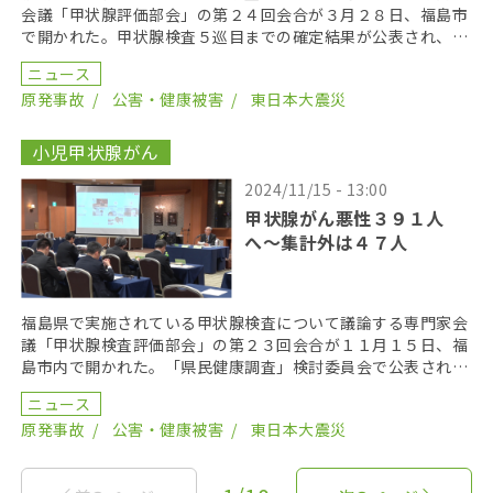
会議「甲状腺評価部会」の第２４回会合が３月２８日、福島市
で開かれた。甲状腺検査５巡目までの確定結果が公表され、部
会委員の任期末となる今年７月までに、疫学的な解析と報 […]
ニュース
原発事故
公害・健康被害
東日本大震災
小児甲状腺がん
2024/11/15 - 13:00
甲状腺がん悪性３９１人
へ〜集計外は４７人
福島県で実施されている甲状腺検査について議論する専門家会
議「甲状腺検査評価部会」の第２３回会合が１１月１５日、福
島市内で開かれた。「県民健康調査」検討委員会で公表されて
いない「集計外」の患者が、新たに４例公表された、甲状 […]
ニュース
原発事故
公害・健康被害
東日本大震災