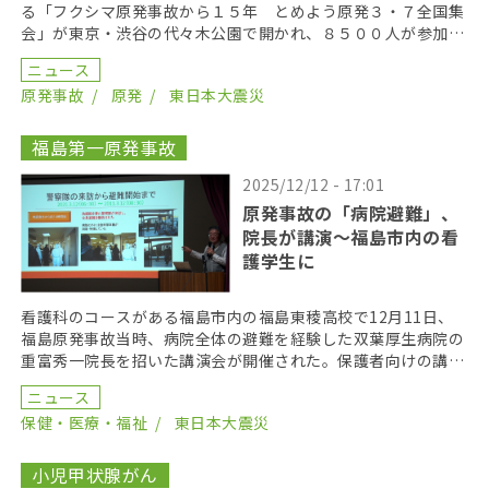
る「フクシマ原発事故から１５年 とめよう原発３・７全国集
会」が東京・渋谷の代々木公園で開かれ、８５００人が参加し
た。 集会は、「さようなら原発１０００万人アクション […]
ニュース
原発事故
原発
東日本大震災
福島第一原発事故
2025/12/12 - 17:01
原発事故の「病院避難」、
院長が講演～福島市内の看
護学生に
看護科のコースがある福島市内の福島東稜高校で12月11日、
福島原発事故当時、病院全体の避難を経験した双葉厚生病院の
重富秀一院長を招いた講演会が開催された。保護者向けの講演
会だったが、看護科の生徒も参加。15年前に起きた病 […]
ニュース
保健・医療・福祉
東日本大震災
小児甲状腺がん