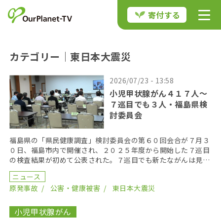
寄付する
カテゴリー｜東日本大震災
2026/07/23 - 13:58
小児甲状腺がん４１７人〜
７巡目でも３人・福島県検
討委員会
福島県の「県民健康調査」検討委員会の第６０回会合が７月３
０日、福島市内で開催され、２０２５年度から開始した７巡目
の検査結果が初めて公表された。７巡目でも新たながんは見つ
かり、悪性ないし悪性疑いと診断された患者が３人いるこ […]
ニュース
原発事故
公害・健康被害
東日本大震災
小児甲状腺がん