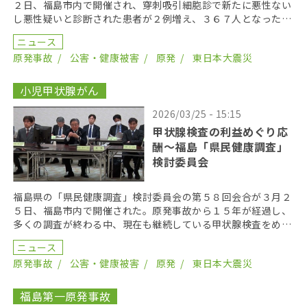
２日、福島市内で開催され、穿刺吸引細胞診で新たに悪性ない
し悪性疑いと診断された患者が２例増え、３６７人となった。
２０１９年までにがん登録で把握された集計外の患者４７ […]
ニュース
原発事故
公害・健康被害
原発
東日本大震災
小児甲状腺がん
2026/03/25 - 15:15
甲状腺検査の利益めぐり応
酬〜福島「県民健康調査」
検討委員会
福島県の「県民健康調査」検討委員会の第５８回会合が３月２
５日、福島市内で開催された。原発事故から１５年が経過し、
多くの調査が終わる中、現在も継続している甲状腺検査をめぐ
り、激しく意見が交わされた。 手術を受けた患者〜分か […]
ニュース
原発事故
公害・健康被害
原発
東日本大震災
福島第一原発事故