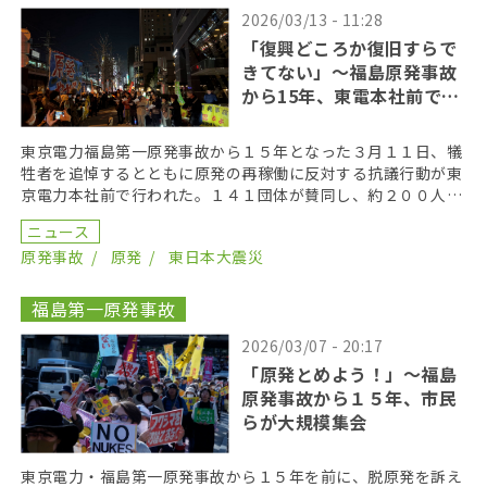
2026/03/13 - 11:28
「復興どころか復旧すらで
きてない」〜福島原発事故
から15年、東電本社前で抗
議行動
東京電力福島第一原発事故から１５年となった３月１１日、犠
牲者を追悼するとともに原発の再稼働に反対する抗議行動が東
京電力本社前で行われた。１４１団体が賛同し、約２００人が
参加して声を上げた。 呼びかけたのは、脱原発を掲げる […]
ニュース
原発事故
原発
東日本大震災
福島第一原発事故
2026/03/07 - 20:17
「原発とめよう！」〜福島
原発事故から１５年、市民
らが大規模集会
東京電力・福島第一原発事故から１５年を前に、脱原発を訴え