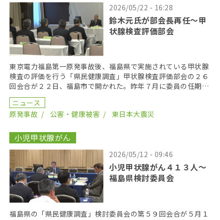
2026/05/22 - 16:28
鈴木元氏が部会長再任〜甲
状腺検査評価部会
東京電力福島第一原発事故後、福島県で実施されている甲状腺
検査の評価を行う「県民健康調査」甲状腺検査評価部会の２６
回会合が２２日、福島市で開かれた。昨年７月に委員の任期を
終え、委員が改選されてから初の開催となり、鈴木元保内 […]
ニュース
原発事故
公害・健康被害
東日本大震災
小児甲状腺がん
2026/05/12 - 09:46
小児甲状腺がん４１３人〜
福島県検討委員会
福島県の「県民健康調査」検討委員会の第５９回会合が５月１