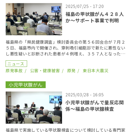
2025/07/25 - 17:20
福島の甲状腺がん４２８人
か〜サポート事業で判明
福島県の「県民健康調査」検討委員会の第５６回会合が７月２
５日、福島市内で開催され、穿刺吸引細胞診で新たに悪性ない
し悪性疑いと診断された患者が４例増え、３５７人となった。
２０１９年までにがん登録で把握された集計外の患者４７ […]
ニュース
原発事故
公害・健康被害
原発
東日本大震災
小児甲状腺がん
2025/03/28 - 16:05
小児甲状腺がんで量反応関
係〜福島の甲状腺検査
福島県で実施している甲状腺検査について検討している専門家